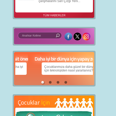
çalışmalarını Sarı Çizgi Yeni...
TÜM HABERLER
in 5 basit öneri
Daha iyi bir dünya için yapay zekâ
nın daha iyi
Çocuklarımıza daha güzel bir dünya bırakabilmek
için teknolojiden nasıl yararlanırız?
Çocuklar
İçin