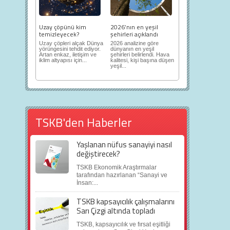
Uzay çöpünü kim
2026’nın en yeşil
temizleyecek?
şehirleri açıklandı
Uzay çöpleri alçak Dünya
2026 analizine göre
yörüngesini tehdit ediyor.
dünyanın en yeşil
Artan enkaz, iletişim ve
şehirleri belirlendi. Hava
iklim altyapısı için...
kalitesi, kişi başına düşen
yeşil...
TSKB'den Haberler
Yaşlanan nüfus sanayiyi nasıl
değiştirecek?
TSKB Ekonomik Araştırmalar
tarafından hazırlanan “Sanayi ve
İnsan:...
TSKB kapsayıcılık çalışmalarını
Sarı Çizgi altında topladı
TSKB, kapsayıcılık ve fırsat eşitliği