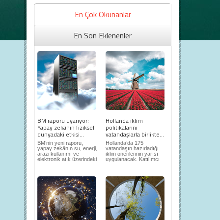
En Çok Okunanlar
En Son Eklenenler
BM raporu uyarıyor:
Hollanda iklim
Yapay zekânın fiziksel
politikalarını
dünyadaki etkisi...
vatandaşlarla birlikte...
BM’nin yeni raporu,
Hollanda’da 175
yapay zekânın su, enerji,
vatandaşın hazırladığı
arazi kullanımı ve
iklim önerilerinin yarısı
elektronik atık üzerindeki
uygulanacak. Katılımcı
ortaya...
demokrasi,...