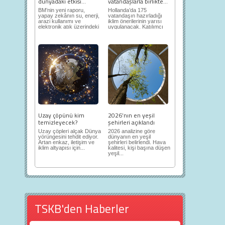
dünyadaki etkisi...
vatandaşlarla birlikte...
BM’nin yeni raporu,
Hollanda’da 175
yapay zekânın su, enerji,
vatandaşın hazırladığı
arazi kullanımı ve
iklim önerilerinin yarısı
elektronik atık üzerindeki
uygulanacak. Katılımcı
ortaya...
demokrasi,...
Uzay çöpünü kim
2026’nın en yeşil
temizleyecek?
şehirleri açıklandı
Uzay çöpleri alçak Dünya
2026 analizine göre
yörüngesini tehdit ediyor.
dünyanın en yeşil
Artan enkaz, iletişim ve
şehirleri belirlendi. Hava
iklim altyapısı için...
kalitesi, kişi başına düşen
yeşil...
TSKB'den Haberler