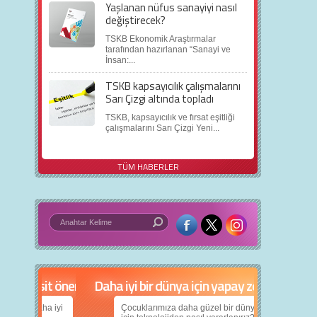
Yaşlanan nüfus sanayiyi nasıl
değiştirecek?
TSKB Ekonomik Araştırmalar
tarafından hazırlanan “Sanayi ve
İnsan:...
TSKB kapsayıcılık çalışmalarını
Sarı Çizgi altında topladı
TSKB, kapsayıcılık ve fırsat eşitliği
çalışmalarını Sarı Çizgi Yeni...
TÜM HABERLER
in 5 basit öneri
Daha iyi bir dünya için yapay zekâ
nın daha iyi
Çocuklarımıza daha güzel bir dünya bırakabilmek