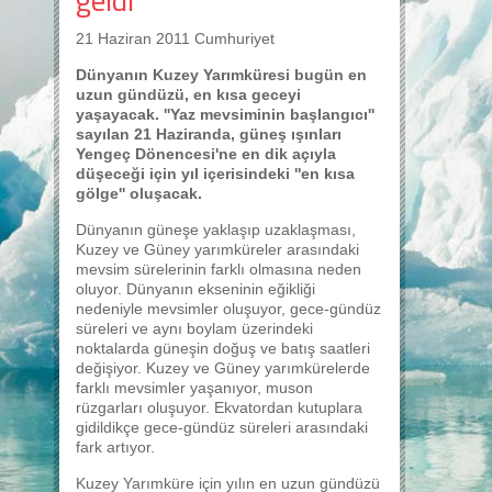
21 Haziran 2011 Cumhuriyet
Dünyanın Kuzey Yarımküresi bugün en
uzun gündüzü, en kısa geceyi
yaşayacak. ''Yaz mevsiminin başlangıcı''
sayılan 21 Haziranda, güneş ışınları
Yengeç Dönencesi'ne en dik açıyla
düşeceği için yıl içerisindeki ''en kısa
gölge'' oluşacak.
Dünyanın güneşe yaklaşıp uzaklaşması,
Kuzey ve Güney yarımküreler arasındaki
mevsim sürelerinin farklı olmasına neden
oluyor. Dünyanın ekseninin eğikliği
nedeniyle mevsimler oluşuyor, gece-gündüz
süreleri ve aynı boylam üzerindeki
noktalarda güneşin doğuş ve batış saatleri
değişiyor. Kuzey ve Güney yarımkürelerde
farklı mevsimler yaşanıyor, muson
rüzgarları oluşuyor. Ekvatordan kutuplara
gidildikçe gece-gündüz süreleri arasındaki
fark artıyor.
Kuzey Yarımküre için yılın en uzun gündüzü