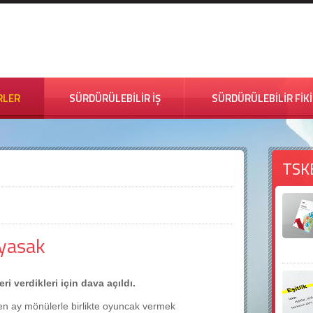
RLER
SÜRDÜRÜLEBİLİR İŞ
SÜRDÜRÜLEBİLİR FİK
TSK
yasak
i verdikleri için dava açıldı.
eçen ay mönülerle birlikte oyuncak vermek