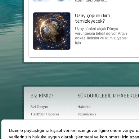
üzerindeki ortaya...
Uzay çöpünü kim
temizleyecek?
Uzay çöpleri alçak Dünya
yörüngesini tehdit ediyor. Artan
enkaz, iletişim ve iklim altyapısı
için...
BİZ KİMİZ?
SÜRDÜRÜLEBİLİR HABERLE
Bizi Tanıyın
Haberler
TSKB'den Haberler
Yazarlarımız
Sıkça Sorulan Sorular
Röportajlar
Basın Odası
Sürdürülebilirlik Kütüphanesi
Bize Ulaşın
Karbon Sayacı