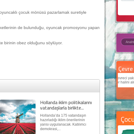
, oyuncaklı çocuk mönüsü pazarlamak suretiyle
.
irketlerinin de bulunduğu, oyuncak promosyonu yapan
tte birinin obez olduğunu söylüyor.
Çevre için 5 basit öneri
Daha
Çevreci yaklaşımlar
sayesinde dünyanın daha iyi bir
Çocukl
yer halini alması mümkün.
teknol
Hollanda iklim politikalarını
vatandaşlarla birlikte...
Hollanda’da 175 vatandaşın
Çoc
hazırladığı iklim önerilerinin
yarısı uygulanacak. Katılımcı
demokrasi,...