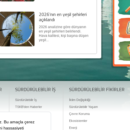
2026’nın en yeşil şehirleri
açıklandı
2026 analizine göre dünyanın
en yeşil şehirleri belirlendi.
Hava kalitesi, kişi başına düşen
yeşil...
R
SÜRDÜRÜLEBİLİR İŞ
SÜRDÜRÜLEBİLİR FİKİRLER
Sürdürülebilir İş
İklim Değişikliği
TSKB'den Haberler
Sürdürülebilir Yaşam
Finansman Olanakları
Çevre Koruma
Ekosistemler
Enerji