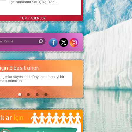
çalışmalarını Sarı Çizgi Yeni...
TÜM HABERLER
 iyi bir dünya için yapay zekâ
arımıza daha güzel bir dünya bırakabilmek için
ojiden nasıl yararlanırız?
uklar
İçin