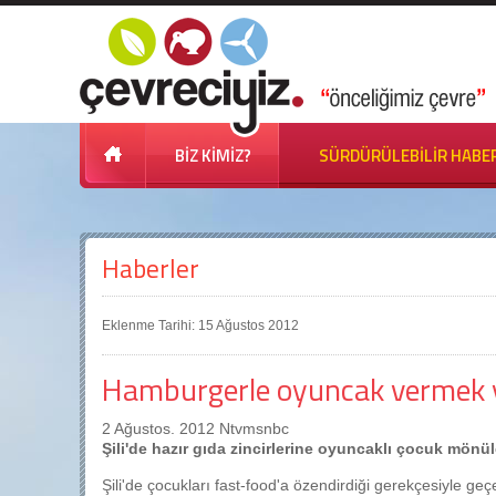
BİZ KİMİZ?
SÜRDÜRÜLEBİLİR HABE
Haberler
Eklenme Tarihi: 15 Ağustos 2012
Hamburgerle oyuncak vermek 
2 Ağustos. 2012 Ntvmsnbc
Şili'de hazır gıda zincirlerine oyuncaklı çocuk mönüler
Şili'de çocukları fast-food'a özendirdiği gerekçesiyle g