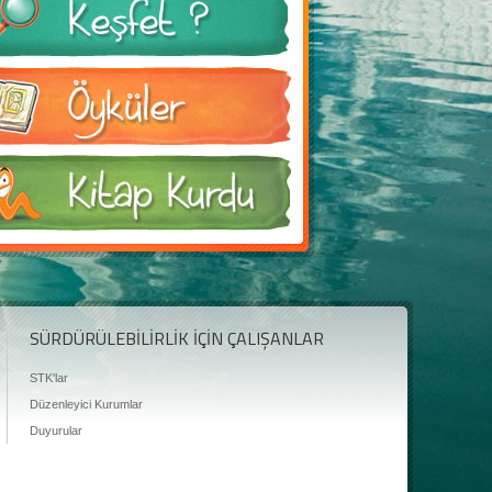
SÜRDÜRÜLEBİLİRLİK İÇİN ÇALIŞANLAR
STK'lar
Düzenleyici Kurumlar
Duyurular