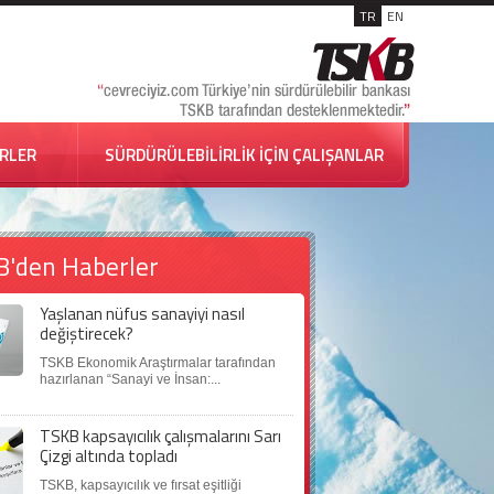
TR
EN
İRLER
SÜRDÜRÜLEBİLİRLİK İÇİN ÇALIŞANLAR
B'den Haberler
Yaşlanan nüfus sanayiyi nasıl
değiştirecek?
TSKB Ekonomik Araştırmalar tarafından
hazırlanan “Sanayi ve İnsan:...
TSKB kapsayıcılık çalışmalarını Sarı
Çizgi altında topladı
TSKB, kapsayıcılık ve fırsat eşitliği