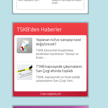
iklim altyapısı için...
kalitesi, kişi başına düşen
yeşil...
TSKB'den Haberler
Yaşlanan nüfus sanayiyi nasıl
değiştirecek?
TSKB Ekonomik Araştırmalar
tarafından hazırlanan “Sanayi ve
İnsan:...
TSKB kapsayıcılık çalışmalarını
Sarı Çizgi altında topladı
TSKB, kapsayıcılık ve fırsat eşitliği
çalışmalarını Sarı Çizgi Yeni...
TÜM HABERLER