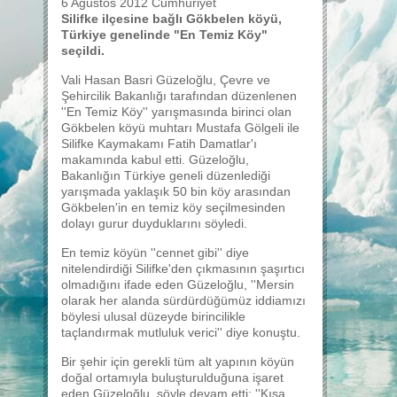
6 Ağustos 2012 Cumhuriyet
Silifke ilçesine bağlı Gökbelen köyü,
Türkiye genelinde "En Temiz Köy"
seçildi.
Vali Hasan Basri Güzeloğlu, Çevre ve
Şehircilik Bakanlığı tarafından düzenlenen
''En Temiz Köy'' yarışmasında birinci olan
Gökbelen köyü muhtarı Mustafa Gölgeli ile
Silifke Kaymakamı Fatih Damatlar'ı
makamında kabul etti. Güzeloğlu,
Bakanlığın Türkiye geneli düzenlediği
yarışmada yaklaşık 50 bin köy arasından
Gökbelen'in en temiz köy seçilmesinden
dolayı gurur duyduklarını söyledi.
En temiz köyün ''cennet gibi'' diye
nitelendirdiği Silifke'den çıkmasının şaşırtıcı
olmadığını ifade eden Güzeloğlu, ''Mersin
olarak her alanda sürdürdüğümüz iddiamızı
böylesi ulusal düzeyde birincilikle
taçlandırmak mutluluk verici'' diye konuştu.
Bir şehir için gerekli tüm alt yapının köyün
doğal ortamıyla buluşturulduğuna işaret
eden Güzeloğlu, şöyle devam etti: ''Kısa