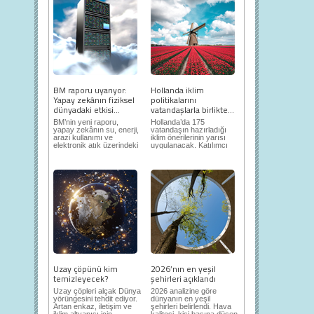
BM raporu uyarıyor:
Hollanda iklim
Yapay zekânın fiziksel
politikalarını
dünyadaki etkisi...
vatandaşlarla birlikte...
BM’nin yeni raporu,
Hollanda’da 175
yapay zekânın su, enerji,
vatandaşın hazırladığı
arazi kullanımı ve
iklim önerilerinin yarısı
elektronik atık üzerindeki
uygulanacak. Katılımcı
ortaya...
demokrasi,...
Uzay çöpünü kim
2026’nın en yeşil
temizleyecek?
şehirleri açıklandı
Uzay çöpleri alçak Dünya
2026 analizine göre
yörüngesini tehdit ediyor.
dünyanın en yeşil
Artan enkaz, iletişim ve
şehirleri belirlendi. Hava