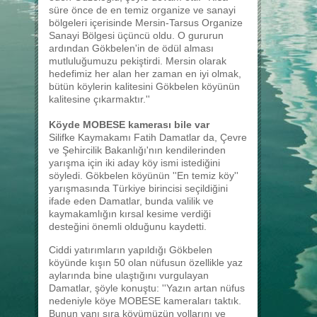
süre önce de en temiz organize ve sanayi
bölgeleri içerisinde Mersin-Tarsus Organize
Sanayi Bölgesi üçüncü oldu. O gururun
ardından Gökbelen'in de ödül alması
mutluluğumuzu pekiştirdi. Mersin olarak
hedefimiz her alan her zaman en iyi olmak,
bütün köylerin kalitesini Gökbelen köyünün
kalitesine çıkarmaktır.''
Köyde MOBESE kamerası bile var
Silifke Kaymakamı Fatih Damatlar da, Çevre
ve Şehircilik Bakanlığı'nın kendilerinden
yarışma için iki aday köy ismi istediğini
söyledi. Gökbelen köyünün ''En temiz köy''
yarışmasında Türkiye birincisi seçildiğini
ifade eden Damatlar, bunda valilik ve
kaymakamlığın kırsal kesime verdiği
desteğini önemli olduğunu kaydetti.
Ciddi yatırımların yapıldığı Gökbelen
köyünde kışın 50 olan nüfusun özellikle yaz
aylarında bine ulaştığını vurgulayan
Damatlar, şöyle konuştu: ''Yazın artan nüfus
nedeniyle köye MOBESE kameraları taktık.
Bunun yanı sıra köyümüzün yollarını ve