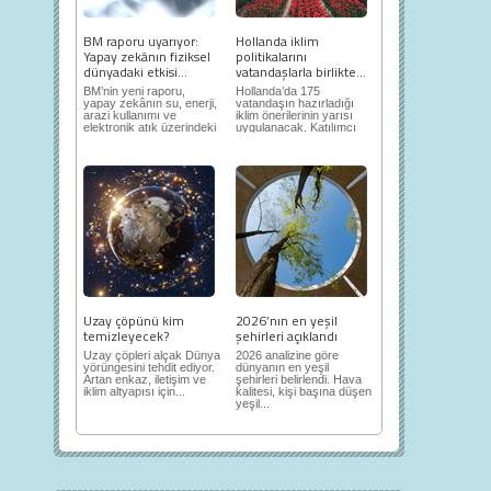
BM raporu uyarıyor:
Hollanda iklim
Yapay zekânın fiziksel
politikalarını
dünyadaki etkisi...
vatandaşlarla birlikte...
BM’nin yeni raporu,
Hollanda’da 175
yapay zekânın su, enerji,
vatandaşın hazırladığı
arazi kullanımı ve
iklim önerilerinin yarısı
elektronik atık üzerindeki
uygulanacak. Katılımcı
ortaya...
demokrasi,...
Uzay çöpünü kim
2026’nın en yeşil
temizleyecek?
şehirleri açıklandı
Uzay çöpleri alçak Dünya
2026 analizine göre
yörüngesini tehdit ediyor.
dünyanın en yeşil
Artan enkaz, iletişim ve
şehirleri belirlendi. Hava
iklim altyapısı için...
kalitesi, kişi başına düşen
yeşil...