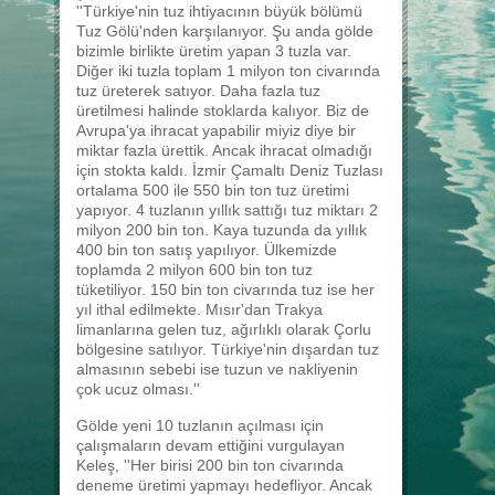
''Türkiye'nin tuz ihtiyacının büyük bölümü
Tuz Gölü'nden karşılanıyor. Şu anda gölde
bizimle birlikte üretim yapan 3 tuzla var.
Diğer iki tuzla toplam 1 milyon ton civarında
tuz üreterek satıyor. Daha fazla tuz
üretilmesi halinde stoklarda kalıyor. Biz de
Avrupa'ya ihracat yapabilir miyiz diye bir
miktar fazla ürettik. Ancak ihracat olmadığı
için stokta kaldı. İzmir Çamaltı Deniz Tuzlası
ortalama 500 ile 550 bin ton tuz üretimi
yapıyor. 4 tuzlanın yıllık sattığı tuz miktarı 2
milyon 200 bin ton. Kaya tuzunda da yıllık
400 bin ton satış yapılıyor. Ülkemizde
toplamda 2 milyon 600 bin ton tuz
tüketiliyor. 150 bin ton civarında tuz ise her
yıl ithal edilmekte. Mısır'dan Trakya
limanlarına gelen tuz, ağırlıklı olarak Çorlu
bölgesine satılıyor. Türkiye'nin dışardan tuz
almasının sebebi ise tuzun ve nakliyenin
çok ucuz olması.''
Gölde yeni 10 tuzlanın açılması için
çalışmaların devam ettiğini vurgulayan
Keleş, ''Her birisi 200 bin ton civarında
deneme üretimi yapmayı hedefliyor. Ancak