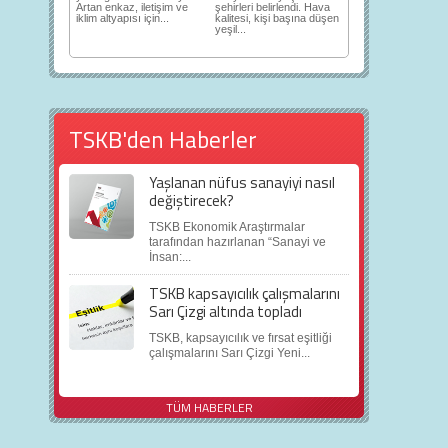
Artan enkaz, iletişim ve
şehirleri belirlendi. Hava
iklim altyapısı için...
kalitesi, kişi başına düşen
yeşil...
TSKB'den Haberler
Yaşlanan nüfus sanayiyi nasıl
değiştirecek?
TSKB Ekonomik Araştırmalar
tarafından hazırlanan “Sanayi ve
İnsan:...
TSKB kapsayıcılık çalışmalarını
Sarı Çizgi altında topladı
TSKB, kapsayıcılık ve fırsat eşitliği
çalışmalarını Sarı Çizgi Yeni...
TÜM HABERLER