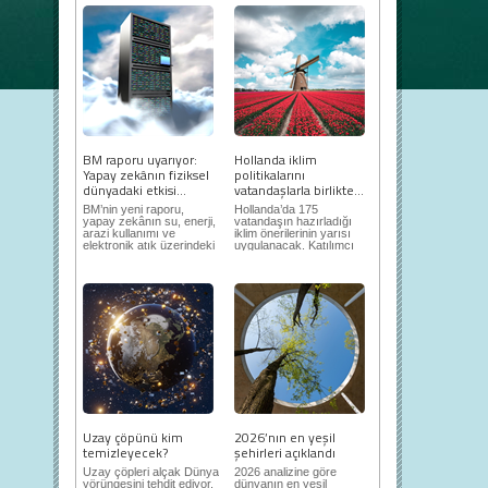
BM raporu uyarıyor:
Hollanda iklim
Yapay zekânın fiziksel
politikalarını
dünyadaki etkisi...
vatandaşlarla birlikte...
BM’nin yeni raporu,
Hollanda’da 175
yapay zekânın su, enerji,
vatandaşın hazırladığı
arazi kullanımı ve
iklim önerilerinin yarısı
elektronik atık üzerindeki
uygulanacak. Katılımcı
ortaya...
demokrasi,...
Uzay çöpünü kim
2026’nın en yeşil
temizleyecek?
şehirleri açıklandı
Uzay çöpleri alçak Dünya
2026 analizine göre
yörüngesini tehdit ediyor.
dünyanın en yeşil