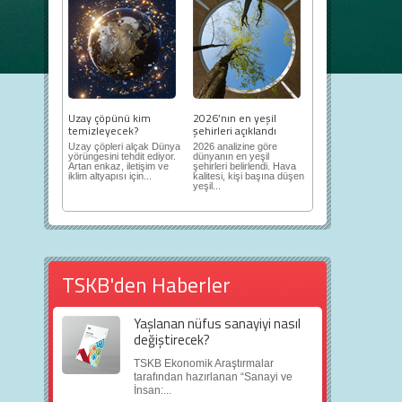
Uzay çöpünü kim
2026’nın en yeşil
temizleyecek?
şehirleri açıklandı
Uzay çöpleri alçak Dünya
2026 analizine göre
yörüngesini tehdit ediyor.
dünyanın en yeşil
Artan enkaz, iletişim ve
şehirleri belirlendi. Hava
iklim altyapısı için...
kalitesi, kişi başına düşen
yeşil...
TSKB'den Haberler
Yaşlanan nüfus sanayiyi nasıl
değiştirecek?
TSKB Ekonomik Araştırmalar
tarafından hazırlanan “Sanayi ve
İnsan:...