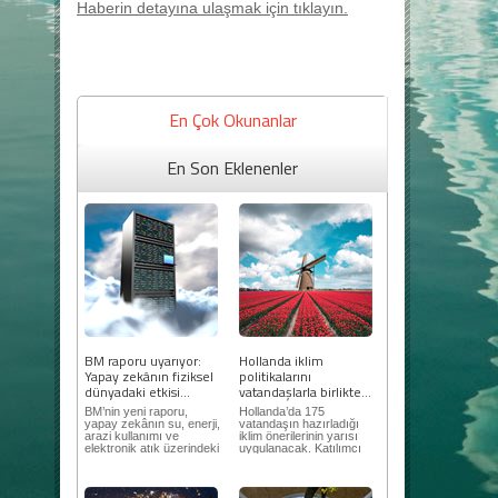
Haberin detayına ulaşmak için tıklayın.
En Çok Okunanlar
En Son Eklenenler
BM raporu uyarıyor:
Hollanda iklim
Yapay zekânın fiziksel
politikalarını
dünyadaki etkisi...
vatandaşlarla birlikte...
BM’nin yeni raporu,
Hollanda’da 175
yapay zekânın su, enerji,
vatandaşın hazırladığı
arazi kullanımı ve
iklim önerilerinin yarısı
elektronik atık üzerindeki
uygulanacak. Katılımcı
ortaya...
demokrasi,...