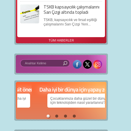
TSKB kapsayıcılık çalışmalarını
Sarı Çizgi altında topladı
TSKB, kapsayıcılık ve fırsat eşitliği
çalışmalarını Sarı Çizgi Yeni...
TÜM HABERLER
in 5 basit öneri
Daha iyi bir dünya için yapay zekâ
nın daha iyi
Çocuklarımıza daha güzel bir dünya bırakabilmek
için teknolojiden nasıl yararlanırız?