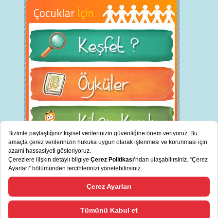
Çocuklar
İçin
BİZ KİMİZ?