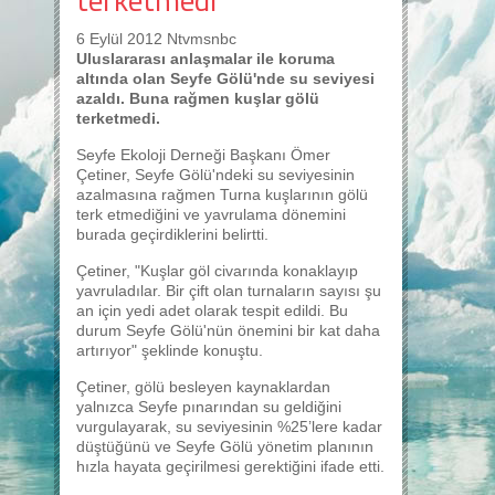
6 Eylül 2012 Ntvmsnbc
Uluslararası anlaşmalar ile koruma
altında olan Seyfe Gölü'nde su seviyesi
azaldı. Buna rağmen kuşlar gölü
terketmedi.
Seyfe Ekoloji Derneği Başkanı Ömer
Çetiner, Seyfe Gölü'ndeki su seviyesinin
azalmasına rağmen Turna kuşlarının gölü
terk etmediğini ve yavrulama dönemini
burada geçirdiklerini belirtti.
Çetiner, "Kuşlar göl civarında konaklayıp
yavruladılar. Bir çift olan turnaların sayısı şu
an için yedi adet olarak tespit edildi. Bu
durum Seyfe Gölü'nün önemini bir kat daha
artırıyor" şeklinde konuştu.
Çetiner, gölü besleyen kaynaklardan
yalnızca Seyfe pınarından su geldiğini
vurgulayarak, su seviyesinin %25’lere kadar
düştüğünü ve Seyfe Gölü yönetim planının
hızla hayata geçirilmesi gerektiğini ifade etti.