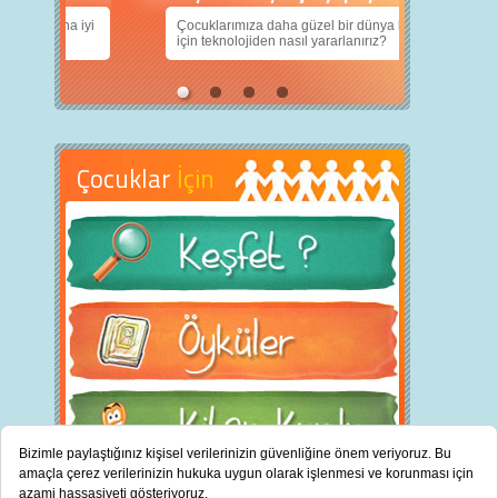
nın daha iyi
Çocuklarımıza daha güzel bir dünya bırakabilmek
için teknolojiden nasıl yararlanırız?
Çocuklar
İçin