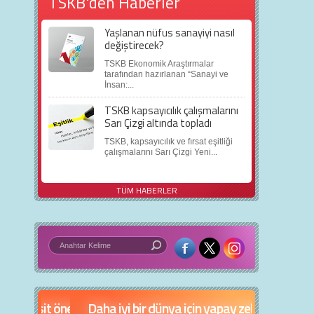
TSKB'den Haberler
Yaşlanan nüfus sanayiyi nasıl
değiştirecek?
TSKB Ekonomik Araştırmalar
tarafından hazırlanan “Sanayi ve
İnsan:...
TSKB kapsayıcılık çalışmalarını
Sarı Çizgi altında topladı
TSKB, kapsayıcılık ve fırsat eşitliği
çalışmalarını Sarı Çizgi Yeni...
TÜM HABERLER
in 5 basit öneri
Daha iyi bir dünya için yapay zekâ