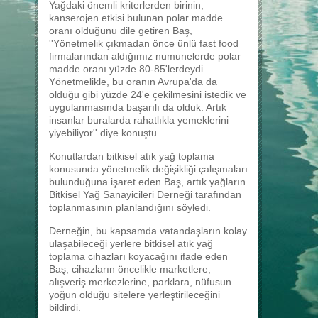
Yağdaki önemli kriterlerden birinin,
kanserojen etkisi bulunan polar madde
oranı olduğunu dile getiren Baş,
''Yönetmelik çıkmadan önce ünlü fast food
firmalarından aldığımız numunelerde polar
madde oranı yüzde 80-85'lerdeydi.
Yönetmelikle, bu oranın Avrupa'da da
olduğu gibi yüzde 24'e çekilmesini istedik ve
uygulanmasında başarılı da olduk. Artık
insanlar buralarda rahatlıkla yemeklerini
yiyebiliyor'' diye konuştu.
Konutlardan bitkisel atık yağ toplama
konusunda yönetmelik değişikliği çalışmaları
bulunduğuna işaret eden Baş, artık yağların
Bitkisel Yağ Sanayicileri Derneği tarafından
toplanmasının planlandığını söyledi.
Derneğin, bu kapsamda vatandaşların kolay
ulaşabileceği yerlere bitkisel atık yağ
toplama cihazları koyacağını ifade eden
Baş, cihazların öncelikle marketlere,
alışveriş merkezlerine, parklara, nüfusun
yoğun olduğu sitelere yerleştirileceğini
bildirdi.