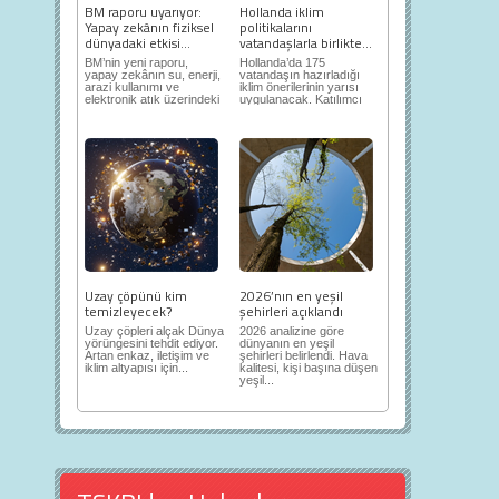
BM raporu uyarıyor:
Hollanda iklim
Yapay zekânın fiziksel
politikalarını
dünyadaki etkisi...
vatandaşlarla birlikte...
BM’nin yeni raporu,
Hollanda’da 175
yapay zekânın su, enerji,
vatandaşın hazırladığı
arazi kullanımı ve
iklim önerilerinin yarısı
elektronik atık üzerindeki
uygulanacak. Katılımcı
ortaya...
demokrasi,...
Uzay çöpünü kim
2026’nın en yeşil
temizleyecek?
şehirleri açıklandı
Uzay çöpleri alçak Dünya
2026 analizine göre
yörüngesini tehdit ediyor.
dünyanın en yeşil
Artan enkaz, iletişim ve
şehirleri belirlendi. Hava
iklim altyapısı için...
kalitesi, kişi başına düşen
yeşil...