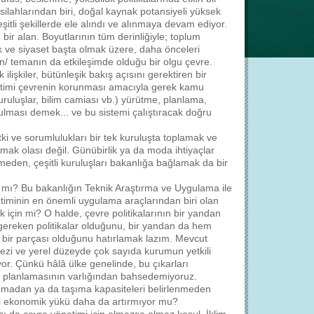
i silahlarından biri, doğal kaynak potansiyeli yüksek
şitli şekillerde ele alındı ve alınmaya devam ediyor.
ir alan. Boyutlarının tüm derinliğiyle; toplum
 ve siyaset başta olmak üzere, daha önceleri
/ temanın da etkileşimde olduğu bir olgu çevre.
lişkiler, bütünleşik bakış açısını gerektiren bir
netimi çevrenin korunması amacıyla gerek kamu
uruluşlar, bilim camiası vb.) yürütme, planlama,
ulması demek... ve bu sistemi çalıştıracak doğru
tki ve sorumlulukları bir tek kuruluşta toplamak ve
mak olası değil. Günübirlik ya da moda ihtiyaçlar
meden, çeşitli kuruluşları bakanlığa bağlamak da bir
ı mı? Bu bakanlığın Teknik Araştırma ve Uygulama ile
timinin en önemli uygulama araçlarından biri olan
k için mi? O halde, çevre politikalarının bir yandan
gereken politikalar olduğunu, bir yandan da hem
z bir parçası olduğunu hatırlamak lazım. Mevcut
zi ve yerel düzeyde çok sayıda kurumun yetkili
yor. Çünkü hâlâ ülke genelinde, bu çıkarları
 ve planlamasının varlığından bahsedemiyoruz.
tanmadan ya da taşıma kapasiteleri belirlenmeden
daki ekonomik yükü daha da artırmıyor mu?