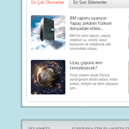
En Çok Okunanlar
En Son Eklenenler
BM raporu uyarıyor:
Yapay zekânın fiziksel
dünyadaki etkisi...
BM’nin yeni raporu, yapay
zekânın su, enerji, arazi
kullanımı ve elektronik atık
üzerindeki ortaya...
Uzay çöpünü kim
temizleyecek?
Uzay çöpleri alçak Dünya
yörüngesini tehdit ediyor. Artan
enkaz, iletişim ve iklim altyapısı
için...