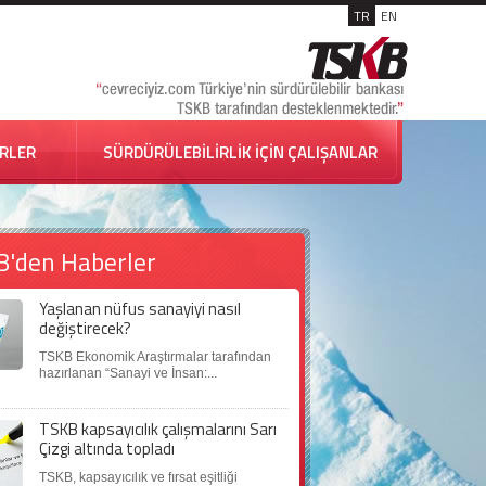
TR
EN
İRLER
SÜRDÜRÜLEBİLİRLİK İÇİN ÇALIŞANLAR
B'den Haberler
Yaşlanan nüfus sanayiyi nasıl
değiştirecek?
TSKB Ekonomik Araştırmalar tarafından
hazırlanan “Sanayi ve İnsan:...
TSKB kapsayıcılık çalışmalarını Sarı
Çizgi altında topladı
TSKB, kapsayıcılık ve fırsat eşitliği