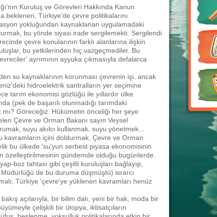
lığı'nın Kuruluş ve Görevleri Hakkında Kanun
eklenen, Türkiye'de çevre politikalarını
dinasyon yokluğundan kaynaklanan uygulamadaki
urmak, bu yönde siyasi irade sergilemekti. Sergilendi
ecinde çevre konularının farklı alanlarına ilişkin
ruluşlar, bu yetkilerinden hiç vazgeçmediler. Bu
vreciler' ayrımının ayyuka çıkmasıyla defalarca
mdiden su kaynaklarının korunması çevrenin işi, ancak
iz'deki hidroelektrik santralların yer seçimine
ce tarım ekonomisi gözlüğü ile yıllardır ülke
ında (pek de başarılı olunmadığı tarımdaki
k mı? Göreceğiz. Hükümetin önceliği her şeye
elen Çevre ve Orman Bakanı sayın Veysel
orumak, suyu akılcı kullanmak, suyu yönetmek...
 bu kavramların içini doldurmak, Çevre ve Orman
lik bu ülkede 'su'yun serbest piyasa ekonomisinin
ların özelleştirilmesinin gündemde olduğu bugünlerde.
ap-boz tahtası gibi çeşitli kuruluşları bağlayıp,
el Müdürlüğü de bu duruma düşmüştü) israrcı
lmalı; Türkiye 'çevre'ye yüklenen kavramları henüz
kış açılarıyla, bir bilim dalı, yeni bir hak, moda bir
üyümeyle çelişkili bir ütopya, iktisatçıların
üfus, beslenme, yoksulluk politikalarında etkin bir