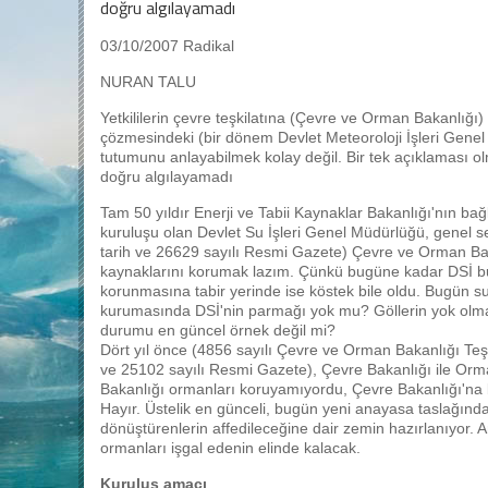
doğru algılayamadı
03/10/2007 Radikal
NURAN TALU
Yetkililerin çevre teşkilatına (Çevre ve Orman Bakanlığı) 
çözmesindeki (bir dönem Devlet Meteoroloji İşleri Gen
tutumunu anlayabilmek kolay değil. Bir tek açıklaması o
doğru algılayamadı
Tam 50 yıldır Enerji ve Tabii Kaynaklar Bakanlığı'nın bağ
kuruluşu olan Devlet Su İşleri Genel Müdürlüğü, genel
tarih ve 26629 sayılı Resmi Gazete) Çevre ve Orman Bak
kaynaklarını korumak lazım. Çünkü bugüne kadar DSİ bu 
korunmasına tabir yerinde ise köstek bile oldu. Bugün su
kurumasında DSİ'nin parmağı yok mu? Göllerin yok olma
durumu en güncel örnek değil mi?
Dört yıl önce (4856 sayılı Çevre ve Orman Bakanlığı Teş
ve 25102 sayılı Resmi Gazete), Çevre Bakanlığı ile Orma
Bakanlığı ormanları koruyamıyordu, Çevre Bakanlığı'na
Hayır. Üstelik en günceli, bugün yeni anayasa taslağında
dönüştürenlerin affedileceğine dair zemin hazırlanıyor. An
ormanları işgal edenin elinde kalacak.
Kuruluş amacı