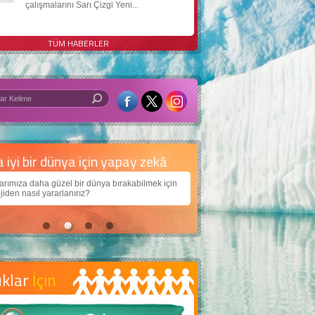
çalışmalarını Sarı Çizgi Yeni...
TÜM HABERLER
 iyi bir dünya için yapay zekâ
arımıza daha güzel bir dünya bırakabilmek için
jiden nasıl yararlanırız?
uklar
İçin