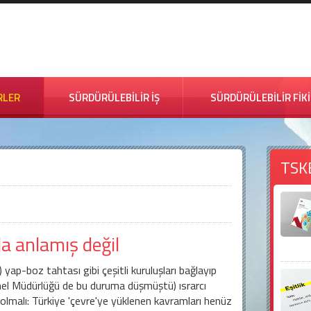
RLER
SÜRDÜRÜLEBİLİR İŞ
SÜRDÜRÜLEBİLİR FİK
TSK
la anlamış değil
 yap-boz tahtası gibi çeşitli kuruluşları bağlayıp
nel Müdürlüğü de bu duruma düşmüştü) ısrarcı
olmalı: Türkiye 'çevre'ye yüklenen kavramları henüz