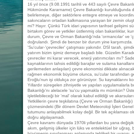
16 yıl önce (9.08.1991 tarihli ve 443 sayılı Çevre Bakan
Hükmünde Kararname) Çevre Bakanlığı kurulduğunda da b
belirlemeye, diğer sektörlere entegre etmeye ve koor
sakıncaların ortadan kalkmasına yarayan bir zemin oluşt
mi? Hayır. Çünkü Türk idari yapısının tarihsel gelişimi sür
birtakım görev ve yetkiler üstlenmiş olan bakanlıklar, ku
durum, Çevre ve Orman Bakanlığı'nda 'ormancılar' ve 'çe
doğrulandı. Şimdi de benzer bir durum yine karşımızda.
'Su'cular-'çevreciler' çatışması yakındır. DSİ tarafı, şi
yatırım bizim işimiz demeye başladı bile. Güzelim Karaden
çevreciler mi karar verecek, enerji yatırımcıları mı? Sade
kaynaklarının tahsis edildiği barajlar ve sulama kanallar
gerilemeden anlaşılan) çevre ekonomisi dikkate alınaca
rağmen ekonomik büyüme olunca, su'cular tarafından g
Eroğlu'nun işi oldukça zor görünüyor. Su kaynaklarını k
Yıllardır süregelen zihniyetle ve yapılan uygulamalarla
Bakanlığı'nı alelacele 'su'cu yapmakla mı mümkün? Üste
işletilebileceği bir 'mal' olarak kabul edildiği ve akarsu
Yetkililerin çevre teşkilatına (Çevre ve Orman Bakanlığı) y
çözmesindeki (Bir dönem Devlet Meteoroloji İşleri Gen
tutumunu anlayabilmek kolay değil. Bir tek açıklaması o
doğru algılayamadı.
Çevre kavramı dünyada 1970li yıllardan bu yana değişik ba
akım, gelişmiş ülkeler için lüks ve entelektüel bir uğraş, b
büyümenin sınırlanması anlamında tehlikeli bir uyarısı, n