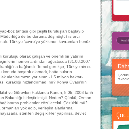
yap-boz tahtası gibi çeşitli kuruluşları bağlayıp
el Müdürlüğü de bu duruma düşmüştü) ısrarcı
lmalı: Türkiye 'çevre'ye yüklenen kavramları henüz
lı kuruluşu olarak çalışan ve önemli bir yatırım
 seçimlerin hemen ardından ağustosda (31.08.2007
Çevre için 5 basit öneri
Daha
anlığı'na bağlandı. Temel gerekçe, Türkiye'nin su
konuda başarılı olamadı, hatta suların
Çevreci yaklaşımlar
sayesinde dünyanın daha iyi bir
Çocukl
lak alanlarımızın yarısının -1.5 milyon hektar-
yer halini alması mümkün.
teknolo
sı kuraklığı hızlandırmadı mı? Konya Ovası'nın
kilat ve Görevleri Hakkında Kanun, 8.05. 2003 tarih
n Bakanlığı birleştirilmişti. Neden? Çünkü, Orman
 bağlanırsa problemler çözülecekti. Çözüldü mü?
 ormanları yok edip, yerleşim alanlarına
Çoc
ayasada istenilen değişiklikler yapılırsa, devlet