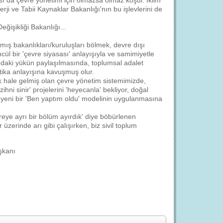
ası da çevre yönetimi için olmazsa olmaz koşul. İklim
i ve Tabii Kaynaklar Bakanlığı'nın bu işlevlerini de
eğişikliği Bakanlığı...
mış bakanlıkları/kuruluşları bölmek, devre dışı
ül bir 'çevre siyasası' anlayışıyla ve samimiyetle
daki yükün paylaşılmasında, toplumsal adalet
itika anlayışına kavuşmuş olur.
ık hale gelmiş olan çevre yönetim sistemimizde,
ni sinir' projelerini 'heyecanla' bekliyor, doğal
yeni bir 'Ben yaptım oldu' modelinin uygulanmasına
eye ayrı bir bölüm ayırdık' diye böbürlenen
zerinde arı gibi çalışırken, biz sivil toplum
şkanı