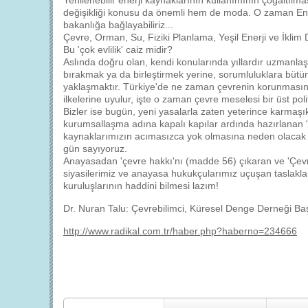
Yenilenebilir enerji kaynaklarının kullanımının çoğaltılm
değişikliği konusu da önemli hem de moda. O zaman Enerj
bakanlığa bağlayabiliriz...
Çevre, Orman, Su, Fiziki Planlama, Yeşil Enerji ve İklim D
Bu 'çok evlilik' caiz midir?
Aslında doğru olan, kendi konularında yıllardır uzmanlaş
bırakmak ya da birleştirmek yerine, sorumluluklara bütünc
yaklaşmaktır. Türkiye'de ne zaman çevrenin korunmasın
ilkelerine uyulur, işte o zaman çevre meselesi bir üst pol
Bizler ise bugün, yeni yasalarla zaten yeterince karmaş
kurumsallaşma adına kapalı kapılar ardında hazırlanan 'zih
kaynaklarımızın acımasızca yok olmasına neden olacak 
gün sayıyoruz.
Anayasadan 'çevre hakkı'nı (madde 56) çıkaran ve 'Çevr
siyasilerimiz ve anayasa hukukçularımız uçuşan taslaklar ü
kuruluşlarının haddini bilmesi lazım!
Dr. Nuran Talu: Çevrebilimci, Küresel Denge Derneği Ba
http://www.radikal.com.tr/haber.php?haberno=234666