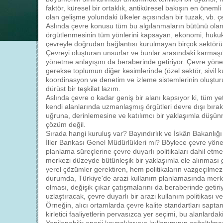
faktör, küresel bir ortaklık, antiküresel bakışın en öneml
olan gelişme yolundaki ülkeler açısından bir tuzak, vb. çe
Aslında çevre konusu tüm bu algılanmaların bütünü olan b
örgütlenmesinin tüm yönlerini kapsayan, ekonomi, hukuk
çevreyle doğrudan bağlantısı kurulmayan birçok sektörün
Çevreyi oluşturan unsurlar ve bunlar arasındaki karmaşık i
yönetme anlayışını da beraberinde getiriyor. Çevre yö
gerekse toplumun diğer kesimlerinde (özel sektör, sivil k
koordinasyon ve denetim ve izleme sistemlerinin oluştur
dürüst bir teşkilat lazım.
Aslında çevre o kadar geniş bir alanı kapsıyor ki, tüm ye
kendi alanlarında uzmanlaşmış örgütleri devre dışı bırak
uğruna, derinlemesine ve katılımcı bir yaklaşımla düşün
çözüm değil.
Sırada hangi kuruluş var? Bayındırlık ve İskân Bakanlığ
İller Bankası Genel Müdürlükleri mi? Böylece çevre yöne
planlama süreçlerine çevre duyarlı politikaları dahil etme
merkezi düzeyde bütünleşik bir yaklaşımla ele alınması 
yerel çözümler gerektiren, hem politikaların vazgeçilme
durumda, Türkiye'de arazi kullanım planlamasında merke
olması, değişik çıkar çatışmalarını da beraberinde getiri
uzlaştıracak, çevre duyarlı bir arazi kullanım politikası
Örneğin, alıcı ortamlarda çevre kalite standartları sap
kirletici faaliyetlerin pervasızca yer seçimi, bu alanlar