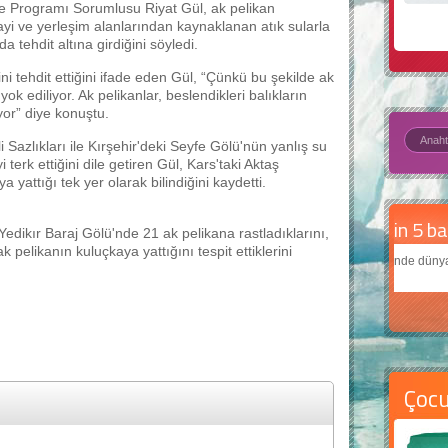
me Programı Sorumlusu Riyat Gül, ak pelikan
yi ve yerleşim alanlarından kaynaklanan atık sularla
a tehdit altına girdiğini söyledi.
ni tehdit ettiğini ifade eden Gül, “Çünkü bu şekilde ak
yok ediliyor. Ak pelikanlar, beslendikleri balıkların
yor” diye konuştu.
 Sazlıkları ile Kırşehir'deki Seyfe Gölü'nün yanlış su
erk ettiğini dile getiren Gül, Kars'taki Aktaş
yattığı tek yer olarak bilindiğini kaydetti.
Daha
Yedikır Baraj Gölü'nde 21 ak pelikana rastladıklarını,
 pelikanın kuluçkaya yattığını tespit ettiklerini
Çocukl
teknolo
Çoc