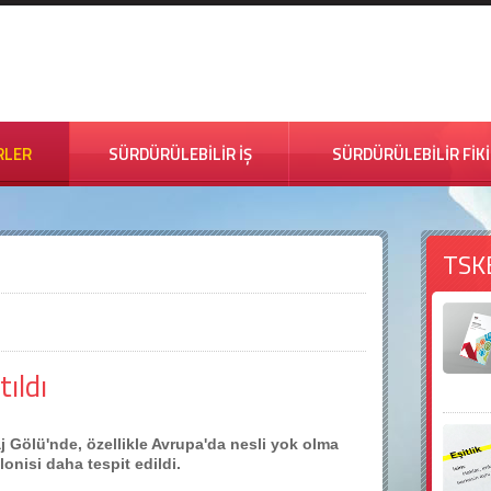
RLER
SÜRDÜRÜLEBİLİR İŞ
SÜRDÜRÜLEBİLİR FİK
TSK
ıldı
aj Gölü'nde, özellikle Avrupa'da nesli yok olma
onisi daha tespit edildi.