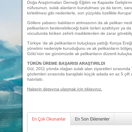
Doğa Araştırmaları Derneği Eğitim ve Kapasite Geliştir
nüfusunun, sulak alanların kurutulması ya da tarım, sana
kirletilmesi gibi nedenlerle, son yüzyılda özellikle Avrupa'd
Göllere yabancı balıkların atılmasının da ak pelikan nesli
pelikanların beslenebileceği balık türleri azaltılıyor ya da 
vücudunda biriken zehirli maddelerden de zarar görebili
Türkiye 'de ak pelikanların kuluçkaya yattığı Konya Ereğli
yönetimi nedeniyle kuruduğunu ve ak pelikanların bölgeyi t
Gölü'nün ise günümüzde ak pelikanların düzenli kuluçkaya 
TÜRÜN ÜREME BAŞARISI ARAŞTIRILDI
Gül, 2011 yılında olağan sulak alan ziyaretleri sırasında 
gözlemleri sırasında barajdaki küçük adada en az 5 çift ak
hatırlattı.
Haberin detayına ulaşmak için tıklayınız.
En Çok Okunanlar
En Son Eklenenler