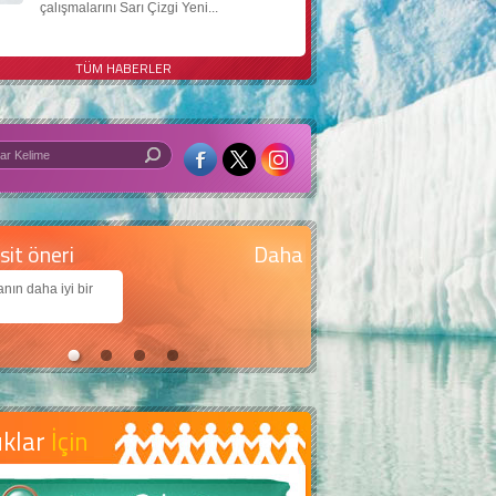
çalışmalarını Sarı Çizgi Yeni...
TÜM HABERLER
 iyi bir dünya için yapay zekâ
arımıza daha güzel bir dünya bırakabilmek için
jiden nasıl yararlanırız?
uklar
İçin