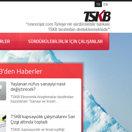
TR
EN
İRLER
SÜRDÜRÜLEBİLİRLİK İÇİN ÇALIŞANLAR
B'den Haberler
Yaşlanan nüfus sanayiyi nasıl
değiştirecek?
TSKB Ekonomik Araştırmalar tarafından
hazırlanan “Sanayi ve İnsan:...
TSKB kapsayıcılık çalışmalarını Sarı
Çizgi altında topladı
TSKB, kapsayıcılık ve fırsat eşitliği