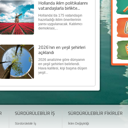
Hollanda iklim politikalarını
vatandaşlarla birlikte...
Hollanda’da 175 vatandaşın
hazırladığı iklim önerilerinin
yarısı uygulanacak. Katılımcı
demokrasi,...
2026’nın en yeşil şehirleri
açıklandı
2026 analizine göre dünyanın
en yeşil şehirleri belirlendi.
Hava kalitesi, kişi başına düşen
yeşil...
R
SÜRDÜRÜLEBİLİR İŞ
SÜRDÜRÜLEBİLİR FİKİRLER
Sürdürülebilir İş
İklim Değişikliği