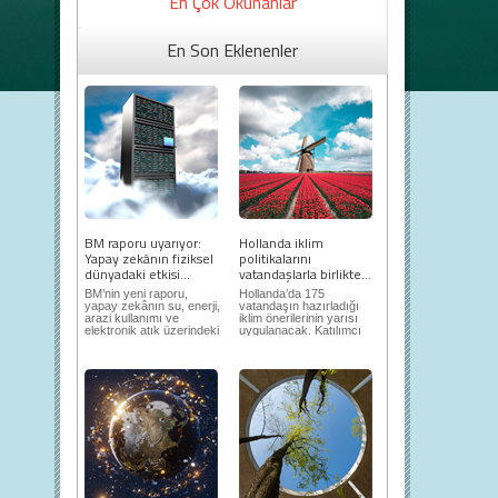
En Çok Okunanlar
En Son Eklenenler
BM raporu uyarıyor:
Hollanda iklim
Yapay zekânın fiziksel
politikalarını
dünyadaki etkisi...
vatandaşlarla birlikte...
BM’nin yeni raporu,
Hollanda’da 175
yapay zekânın su, enerji,
vatandaşın hazırladığı
arazi kullanımı ve
iklim önerilerinin yarısı
elektronik atık üzerindeki
uygulanacak. Katılımcı
ortaya...
demokrasi,...