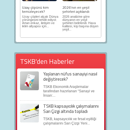
Uzay çöpünü kim
2026’nın en yeşil
temizleyecek?
şehirleri açıklandı
Uzay çöpleri alçak Dünya
2026 analizine göre
yörüngesini tehdit ediyor.
dünyanın en yeşil
Artan enkaz, iletişim ve
şehirleri belirlendi. Hava
iklim altyapısı için...
kalitesi, kişi başına düşen
yeşil...
TSKB'den Haberler
Yaşlanan nüfus sanayiyi nasıl
değiştirecek?
TSKB Ekonomik Araştırmalar
tarafından hazırlanan “Sanayi ve
İnsan:...
TSKB kapsayıcılık çalışmalarını
Sarı Çizgi altında topladı
TSKB, kapsayıcılık ve fırsat eşitliği
çalışmalarını Sarı Çizgi Yeni...