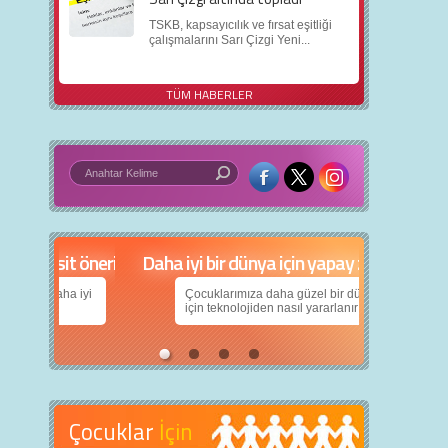
TSKB, kapsayıcılık ve fırsat eşitliği
çalışmalarını Sarı Çizgi Yeni...
TÜM HABERLER
in 5 basit öneri
Daha iyi bir dünya için yapay zekâ
nın daha iyi
Çocuklarımıza daha güzel bir dünya bırakabilmek
için teknolojiden nasıl yararlanırız?
Çocuklar
İçin