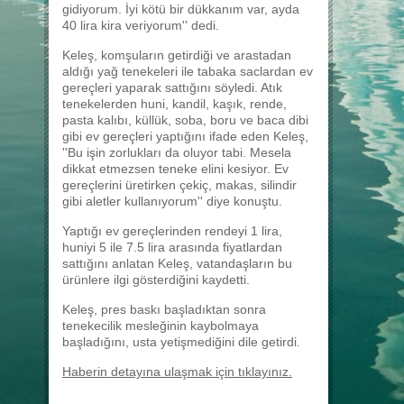
gidiyorum. İyi kötü bir dükkanım var, ayda
40 lira kira veriyorum'' dedi.
Keleş, komşuların getirdiği ve arastadan
aldığı yağ tenekeleri ile tabaka saclardan ev
gereçleri yaparak sattığını söyledi. Atık
tenekelerden huni, kandil, kaşık, rende,
pasta kalıbı, küllük, soba, boru ve baca dibi
gibi ev gereçleri yaptığını ifade eden Keleş,
''Bu işin zorlukları da oluyor tabi. Mesela
dikkat etmezsen teneke elini kesiyor. Ev
gereçlerini üretirken çekiç, makas, silindir
gibi aletler kullanıyorum'' diye konuştu.
Yaptığı ev gereçlerinden rendeyi 1 lira,
huniyi 5 ile 7.5 lira arasında fiyatlardan
sattığını anlatan Keleş, vatandaşların bu
ürünlere ilgi gösterdiğini kaydetti.
Keleş, pres baskı başladıktan sonra
tenekecilik mesleğinin kaybolmaya
başladığını, usta yetişmediğini dile getirdi.
Haberin detayına ulaşmak için tıklayınız.