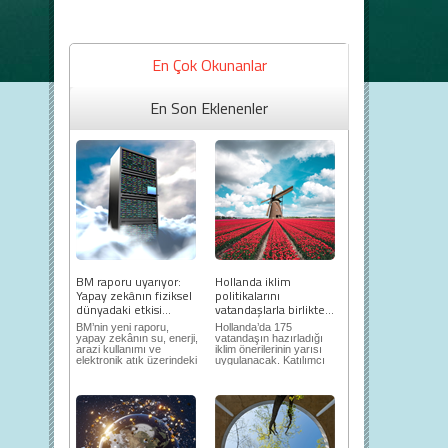
En Çok Okunanlar
En Son Eklenenler
BM raporu uyarıyor:
Hollanda iklim
Yapay zekânın fiziksel
politikalarını
dünyadaki etkisi...
vatandaşlarla birlikte...
BM’nin yeni raporu,
Hollanda’da 175
yapay zekânın su, enerji,
vatandaşın hazırladığı
arazi kullanımı ve
iklim önerilerinin yarısı
elektronik atık üzerindeki
uygulanacak. Katılımcı
ortaya...
demokrasi,...