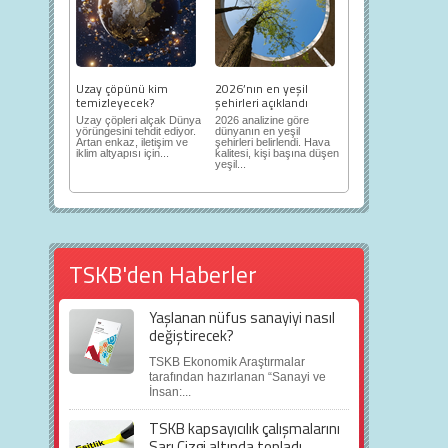
Uzay çöpünü kim
2026’nın en yeşil
temizleyecek?
şehirleri açıklandı
Uzay çöpleri alçak Dünya
2026 analizine göre
yörüngesini tehdit ediyor.
dünyanın en yeşil
Artan enkaz, iletişim ve
şehirleri belirlendi. Hava
iklim altyapısı için...
kalitesi, kişi başına düşen
yeşil...
TSKB'den Haberler
Yaşlanan nüfus sanayiyi nasıl
değiştirecek?
TSKB Ekonomik Araştırmalar
tarafından hazırlanan “Sanayi ve
İnsan:...
TSKB kapsayıcılık çalışmalarını
Sarı Çizgi altında topladı