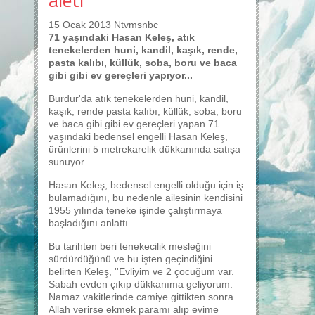
15 Ocak 2013 Ntvmsnbc
71 yaşındaki Hasan Keleş, atık
tenekelerden huni, kandil, kaşık, rende,
pasta kalıbı, küllük, soba, boru ve baca
gibi gibi ev gereçleri yapıyor...
Burdur'da atık tenekelerden huni, kandil,
kaşık, rende pasta kalıbı, küllük, soba, boru
ve baca gibi gibi ev gereçleri yapan 71
yaşındaki bedensel engelli Hasan Keleş,
ürünlerini 5 metrekarelik dükkanında satışa
sunuyor.
Hasan Keleş, bedensel engelli olduğu için iş
bulamadığını, bu nedenle ailesinin kendisini
1955 yılında teneke işinde çalıştırmaya
başladığını anlattı.
Bu tarihten beri tenekecilik mesleğini
sürdürdüğünü ve bu işten geçindiğini
belirten Keleş, ''Evliyim ve 2 çocuğum var.
Sabah evden çıkıp dükkanıma geliyorum.
Namaz vakitlerinde camiye gittikten sonra
Allah verirse ekmek paramı alıp evime