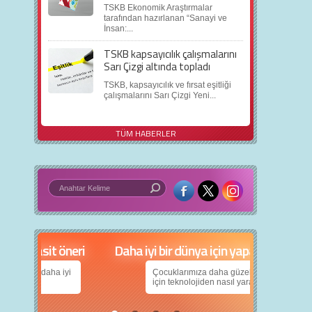
TSKB Ekonomik Araştırmalar
tarafından hazırlanan “Sanayi ve
İnsan:...
TSKB kapsayıcılık çalışmalarını
Sarı Çizgi altında topladı
TSKB, kapsayıcılık ve fırsat eşitliği
çalışmalarını Sarı Çizgi Yeni...
TÜM HABERLER
in 5 basit öneri
Daha iyi bir dünya için yapay zekâ
nın daha iyi
Çocuklarımıza daha güzel bir dünya bırakabilmek
için teknolojiden nasıl yararlanırız?