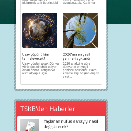
elektronik atık üzerindeki
uygulanacak. Katılımcı
ortaya...
demokrasi,...
Uzay çöpünü kim
2026’nın en yeşil
temizleyecek?
şehirleri açıklandı
Uzay çöpleri alçak Dünya
2026 analizine göre
yörüngesini tehdit ediyor.
dünyanın en yeşil
Artan enkaz, iletişim ve
şehirleri belirlendi. Hava
iklim altyapısı için...
kalitesi, kişi başına düşen
yeşil...
TSKB'den Haberler
Yaşlanan nüfus sanayiyi nasıl
değiştirecek?