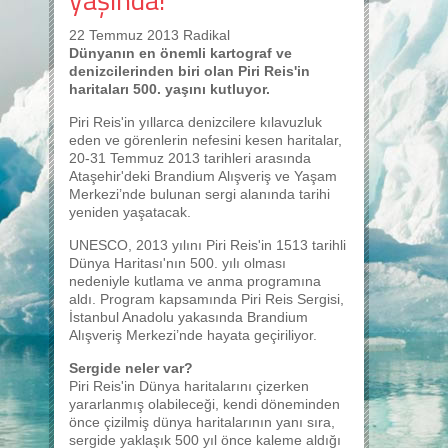
22 Temmuz 2013 Radikal
Dünyanın en önemli kartograf ve
denizcilerinden biri olan Piri Reis'in
haritaları 500. yaşını kutluyor.
Piri Reis'in yıllarca denizcilere kılavuzluk
eden ve görenlerin nefesini kesen haritalar,
20-31 Temmuz 2013 tarihleri arasında
Ataşehir'deki Brandium Alışveriş ve Yaşam
Merkezi’nde bulunan sergi alanında tarihi
yeniden yaşatacak.
UNESCO, 2013 yılını Piri Reis'in 1513 tarihli
Dünya Haritası'nın 500. yılı olması
nedeniyle kutlama ve anma programına
aldı. Program kapsamında Piri Reis Sergisi,
İstanbul Anadolu yakasında Brandium
Alışveriş Merkezi’nde hayata geçiriliyor.
Sergide neler var?
Piri Reis'in Dünya haritalarını çizerken
yararlanmış olabileceği, kendi döneminden
önce çizilmiş dünya haritalarının yanı sıra,
sergide yaklaşık 500 yıl önce kaleme aldığı