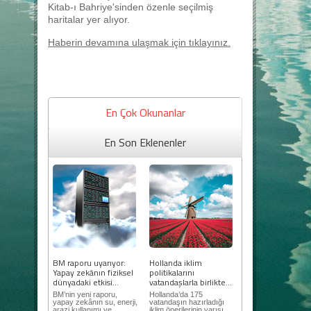
Kitab-ı Bahriye'sinden özenle seçilmiş
haritalar yer alıyor.
Haberin devamına ulaşmak için tıklayınız.
En Çok Okunanlar
En Son Eklenenler
BM raporu uyarıyor:
Hollanda iklim
Yapay zekânın fiziksel
politikalarını
dünyadaki etkisi...
vatandaşlarla birlikte...
BM’nin yeni raporu,
Hollanda’da 175
yapay zekânın su, enerji,
vatandaşın hazırladığı
arazi kullanımı ve
iklim önerilerinin yarısı