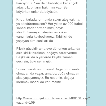
harcıyoruz. Sen de dikebildiğin kadar çok
ağaç dik, onların bakımını yap. Sen
büyürken onlar da büyüsün.
Kırda, tarlada, ormanda sakın ateş yakma;
ya söndüremezsen? Her yıl en az 200 futbol
sahası kadar ormanımızı, böyle
söndürülemeyen ateşlerden çıkan
yangınlarla kaybediyoruz. Tabii içinde
yaşayan tüm canlıları da.
Piknik güzeldir ama eve dönerken arkanda
asla kirlilik bırakma, doğaya zarar verme.
Başkaları da o yerlerde keyifle zaman
geçirsin, tıpkı senin gibi.
Sonuç olarak unutmayın! Doğa biz insanlar
olmadan da yaşar, ama biz doğa olmadan
alsa yaşayamayız. Bu nedenle, doğayı
korumak insanı da korumaktır.
http://www.hurriyet.com.tr/yazarlar/7480101.asp?
yazarid=109