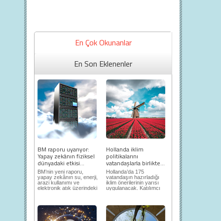
En Çok Okunanlar
En Son Eklenenler
BM raporu uyarıyor:
Hollanda iklim
Yapay zekânın fiziksel
politikalarını
dünyadaki etkisi...
vatandaşlarla birlikte...
BM’nin yeni raporu,
Hollanda’da 175
yapay zekânın su, enerji,
vatandaşın hazırladığı
arazi kullanımı ve
iklim önerilerinin yarısı
elektronik atık üzerindeki
uygulanacak. Katılımcı
ortaya...
demokrasi,...