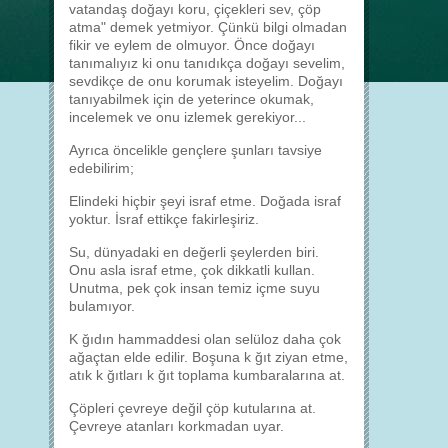
vatandaş doğayı koru, çiçekleri sev, çöp
atma" demek yetmiyor. Çünkü bilgi olmadan
fikir ve eylem de olmuyor. Önce doğayı
tanımalıyız ki onu tanıdıkça doğayı sevelim,
sevdikçe de onu korumak isteyelim. Doğayı
tanıyabilmek için de yeterince okumak,
incelemek ve onu izlemek gerekiyor...
Ayrıca öncelikle gençlere şunları tavsiye
edebilirim;
Elindeki hiçbir şeyi israf etme. Doğada israf
yoktur. İsraf ettikçe fakirleşiriz.
Su, dünyadaki en değerli şeylerden biri.
Onu asla israf etme, çok dikkatli kullan.
Unutma, pek çok insan temiz içme suyu
bulamıyor.
K ğıdın hammaddesi olan selüloz daha çok
ağaçtan elde edilir. Boşuna k ğıt ziyan etme,
atık k ğıtları k ğıt toplama kumbaralarına at.
Çöpleri çevreye değil çöp kutularına at.
Çevreye atanları korkmadan uyar.