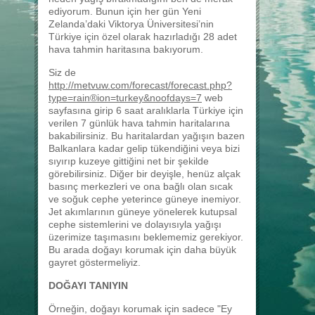
ediyorum. Bunun için her gün Yeni
Zelanda’daki Viktorya Üniversitesi’nin
Türkiye için özel olarak hazırladığı 28 adet
hava tahmin haritasına bakıyorum.
Siz de
http://metvuw.com/forecast/forecast.php?
type=rain®ion=turkey&noofdays=7
web
sayfasına girip 6 saat aralıklarla Türkiye için
verilen 7 günlük hava tahmin haritalarına
bakabilirsiniz. Bu haritalardan yağışın bazen
Balkanlara kadar gelip tükendiğini veya bizi
sıyırıp kuzeye gittiğini net bir şekilde
görebilirsiniz. Diğer bir deyişle, henüz alçak
basınç merkezleri ve ona bağlı olan sıcak
ve soğuk cephe yeterince güneye inemiyor.
Jet akımlarının güneye yönelerek kutupsal
cephe sistemlerini ve dolayısıyla yağışı
üzerimize taşımasını beklememiz gerekiyor.
Bu arada doğayı korumak için daha büyük
gayret göstermeliyiz.
DOĞAYI TANIYIN
Örneğin, doğayı korumak için sadece "Ey