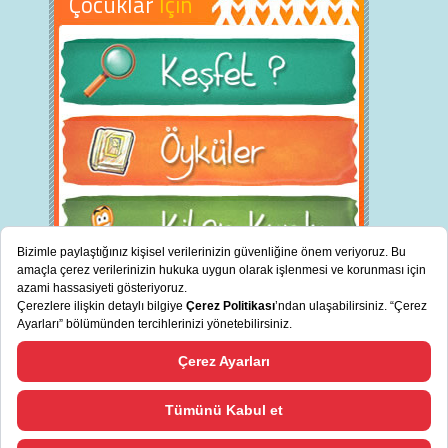
Çocuklar
İçin
BİZ KİMİZ?