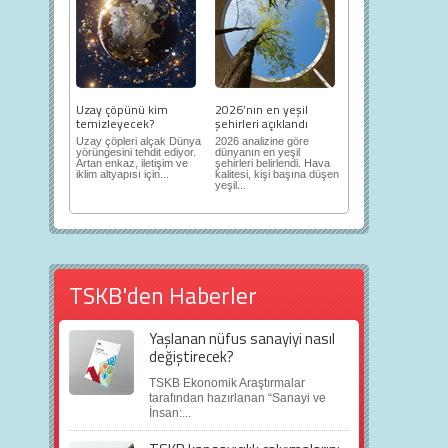
Uzay çöpünü kim
2026’nın en yeşil
temizleyecek?
şehirleri açıklandı
Uzay çöpleri alçak Dünya
2026 analizine göre
yörüngesini tehdit ediyor.
dünyanın en yeşil
Artan enkaz, iletişim ve
şehirleri belirlendi. Hava
iklim altyapısı için...
kalitesi, kişi başına düşen
yeşil...
TSKB'den Haberler
Yaşlanan nüfus sanayiyi nasıl
değiştirecek?
TSKB Ekonomik Araştırmalar
tarafından hazırlanan “Sanayi ve
İnsan:...