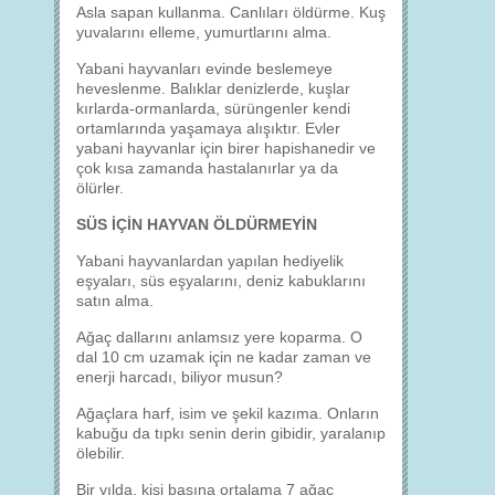
Asla sapan kullanma. Canlıları öldürme. Kuş
yuvalarını elleme, yumurtlarını alma.
Yabani hayvanları evinde beslemeye
heveslenme. Balıklar denizlerde, kuşlar
kırlarda-ormanlarda, sürüngenler kendi
ortamlarında yaşamaya alışıktır. Evler
yabani hayvanlar için birer hapishanedir ve
çok kısa zamanda hastalanırlar ya da
ölürler.
SÜS İÇİN HAYVAN ÖLDÜRMEYİN
Yabani hayvanlardan yapılan hediyelik
eşyaları, süs eşyalarını, deniz kabuklarını
satın alma.
Ağaç dallarını anlamsız yere koparma. O
dal 10 cm uzamak için ne kadar zaman ve
enerji harcadı, biliyor musun?
Ağaçlara harf, isim ve şekil kazıma. Onların
kabuğu da tıpkı senin derin gibidir, yaralanıp
ölebilir.
Bir yılda, kişi başına ortalama 7 ağaç