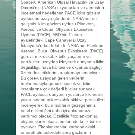
SpaceX, Amerikan Ulusal Havacılık ve Uzay
Dairesi’nin (NASA) okyanusları ve atmosferi
incelemesi hedeflenen PACE iklim gözlem
uydusunu uzaya gönderdi. NASA'nın en
gelişmiş iklim gözlem uydusu Plankton,
Aerosol ve Cloud, Okyanus Ekosistemi
Uydusu (PACE), ABD'nin Florida
eyaletindeki Cape Canaveral Uzay
İstasyonu'ndan fırlatıldı. NASA'nın Plankton,
Aerosol, Bulut, Okyanus Ekosistemi (PACE)
görevi, mikroskobik bitki yaşamını ve
partikülleri uzaydan izleyerek dünyanın iklim
değişikliği, hava kalitesi ve okyanus sağlığı
üzerindeki etkilerini araştırmayı amaçlıyor.
Bu görev, uzaydan gelen verilerin
toplanmasıyla gerçekleşecek ve bilim
insanlarına çok değerli bilgiler sunacak.
PACE uydusu, dünyanın yüzlerce kilometre
yukarısından mikroskobik bitki ve partikülleri
inceleyerek, bu unsurların gezegenimizi
nasıl etkilediğini daha iyi anlamamıza
yardımcı olacak. Özellikle fitoplanktonlar,
okyanusların ekosistemlerinde kritik bir rol
oynuyor. Fitoplanktonlar, karbondioksiti
emerek atmosferdeki sera gazlarının