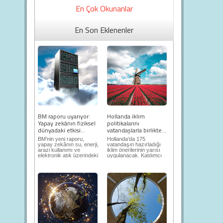
En Çok Okunanlar
En Son Eklenenler
BM raporu uyarıyor:
Hollanda iklim
Yapay zekânın fiziksel
politikalarını
dünyadaki etkisi...
vatandaşlarla birlikte...
BM’nin yeni raporu,
Hollanda’da 175
yapay zekânın su, enerji,
vatandaşın hazırladığı
arazi kullanımı ve
iklim önerilerinin yarısı
elektronik atık üzerindeki
uygulanacak. Katılımcı
ortaya...
demokrasi,...