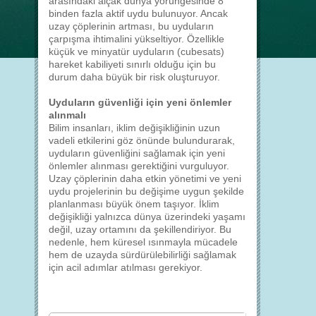
arasındaki alçak dünya yörüngesinde 8
binden fazla aktif uydu bulunuyor. Ancak
uzay çöplerinin artması, bu uyduların
çarpışma ihtimalini yükseltiyor. Özellikle
küçük ve minyatür uyduların (cubesats)
hareket kabiliyeti sınırlı olduğu için bu
durum daha büyük bir risk oluşturuyor.
Uyduların güvenliği için yeni önlemler
alınmalı
Bilim insanları, iklim değişikliğinin uzun
vadeli etkilerini göz önünde bulundurarak,
uyduların güvenliğini sağlamak için yeni
önlemler alınması gerektiğini vurguluyor.
Uzay çöplerinin daha etkin yönetimi ve yeni
uydu projelerinin bu değişime uygun şekilde
planlanması büyük önem taşıyor. İklim
değişikliği yalnızca dünya üzerindeki yaşamı
değil, uzay ortamını da şekillendiriyor. Bu
nedenle, hem küresel ısınmayla mücadele
hem de uzayda sürdürülebilirliği sağlamak
için acil adımlar atılması gerekiyor.