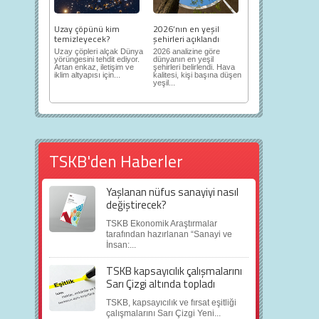
Uzay çöpünü kim
2026’nın en yeşil
temizleyecek?
şehirleri açıklandı
Uzay çöpleri alçak Dünya
2026 analizine göre
yörüngesini tehdit ediyor.
dünyanın en yeşil
Artan enkaz, iletişim ve
şehirleri belirlendi. Hava
iklim altyapısı için...
kalitesi, kişi başına düşen
yeşil...
TSKB'den Haberler
Yaşlanan nüfus sanayiyi nasıl
değiştirecek?
TSKB Ekonomik Araştırmalar
tarafından hazırlanan “Sanayi ve
İnsan:...
TSKB kapsayıcılık çalışmalarını
Sarı Çizgi altında topladı
TSKB, kapsayıcılık ve fırsat eşitliği
çalışmalarını Sarı Çizgi Yeni...