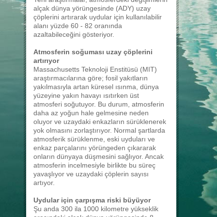
alçak dünya yörüngesinde (ADY) uzay
çöplerini artırarak uydular için kullanılabilir
alanı yüzde 60 - 82 oranında
azaltabileceğini gösteriyor.
Atmosferin soğuması uzay çöplerini
artırıyor
Massachusetts Teknoloji Enstitüsü (MIT)
araştırmacılarına göre; fosil yakıtların
yakılmasıyla artan küresel ısınma, dünya
yüzeyine yakın havayı ısıtırken üst
atmosferi soğutuyor. Bu durum, atmosferin
daha az yoğun hale gelmesine neden
oluyor ve uzaydaki enkazların sürüklenerek
yok olmasını zorlaştırıyor. Normal şartlarda
atmosferik sürüklenme, eski uyduları ve
enkaz parçalarını yörüngeden çıkararak
onların dünyaya düşmesini sağlıyor. Ancak
atmosferin incelmesiyle birlikte bu süreç
yavaşlıyor ve uzaydaki çöplerin sayısı
artıyor.
Uydular için çarpışma riski büyüyor
Şu anda 300 ila 1000 kilometre yükseklik