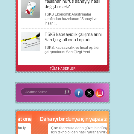
Yaşlanan nüfus sanayiyi nasıl
değiştirecek?
TSKB Ekonomik Araştırmalar
tarafından hazırlanan “Sanayi ve
İnsan:...
TSKB kapsayıcılık çalışmalarını
Sarı Çizgi altında topladı
TSKB, kapsayıcılık ve fırsat eşitliği
çalışmalarını Sarı Çizgi Yeni...
TÜM HABERLER
in 5 basit öneri
Daha iyi bir dünya için yapay zekâ
nın daha iyi
Çocuklarımıza daha güzel bir dünya bırakabilmek
için teknolojiden nasıl yararlanırız?