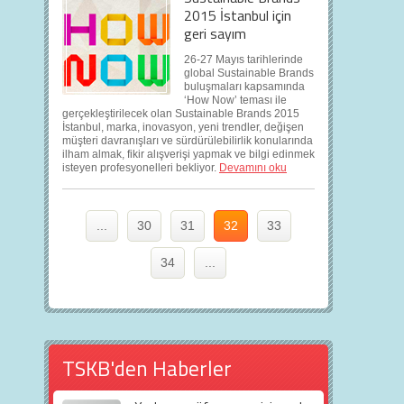
2015 İstanbul için
geri sayım
26-27 Mayıs tarihlerinde
global Sustainable Brands
buluşmaları kapsamında
‘How Now’ teması ile
gerçekleştirilecek olan Sustainable Brands 2015
İstanbul, marka, inovasyon, yeni trendler, değişen
müşteri davranışları ve sürdürülebilirlik konularında
ilham almak, fikir alışverişi yapmak ve bilgi edinmek
isteyen profesyonelleri bekliyor.
Devamını oku
...
30
31
32
33
34
...
TSKB'den Haberler