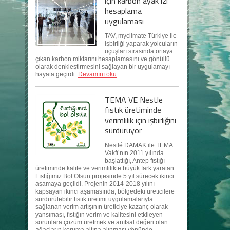
için karbon ayak izi
hesaplama
uygulaması
TAV, myclimate Türkiye ile
işbirliği yaparak yolcuların
uçuşları sırasında ortaya
çıkan karbon miktarını hesaplamasını ve gönüllü
olarak denkleştirmesini sağlayan bir uygulamayı
hayata geçirdi.
Devamını oku
TEMA VE Nestle
fıstık üretiminde
verimlilik için işbirliğini
sürdürüyor
Nestlé DAMAK ile TEMA
Vakfı’nın 2011 yılında
başlattığı, Antep fıstığı
üretiminde kalite ve verimlilikte büyük fark yaratan
Fıstığımız Bol Olsun projesinde 5 yıl sürecek ikinci
aşamaya geçildi. Projenin 2014-2018 yılını
kapsayan ikinci aşamasında, bölgedeki üreticilere
sürdürülebilir fıstık üretimi uygulamalarıyla
sağlanan verim artışının üreticiye kazanç olarak
yansıması, fıstığın verim ve kalitesini etkileyen
sorunlara çözüm üretmek ve anıtsal değeri olan