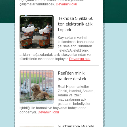
ağaçların koruma altına alınması yönünde
çalışmalar yürütülecek.
Devamını oku
Teknosa 5 yılda 60
ton elektronik atık
topladı
Kaynakların verimli
kullanılması konusunda
çalışmalarını sürdüren
TeknoSA, elektronik
atıkları mağazalardaki atık istasyonlarından ve
tüketicilerin evlerinden topluyor.
Devamını oku
Real'den minik
patilere destek
Real Hipermarketler
Zinciri, İstanbul, Ankara,
Adana ve İzmit
mağazalarının atık
gıdalarını belediyeler
işbirliği ile barınak ve hayvanat bahçelerine
gönderiyor.
Devamını oku
Sustainable Brands