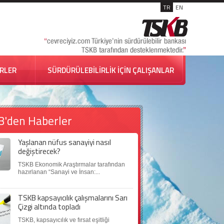
TR
EN
İRLER
SÜRDÜRÜLEBİLİRLİK İÇİN ÇALIŞANLAR
B'den Haberler
Yaşlanan nüfus sanayiyi nasıl
değiştirecek?
TSKB Ekonomik Araştırmalar tarafından
hazırlanan “Sanayi ve İnsan:...
TSKB kapsayıcılık çalışmalarını Sarı
Çizgi altında topladı
TSKB, kapsayıcılık ve fırsat eşitliği