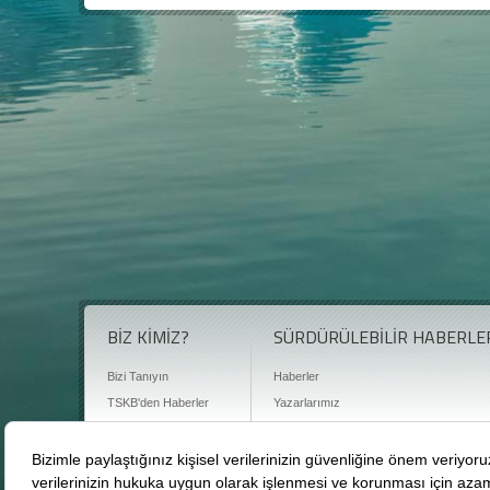
BİZ KİMİZ?
SÜRDÜRÜLEBİLİR HABERLE
Bizi Tanıyın
Haberler
TSKB'den Haberler
Yazarlarımız
Sıkça Sorulan Sorular
Röportajlar
Basın Odası
Sürdürülebilirlik Kütüphanesi
Bize Ulaşın
Karbon Sayacı