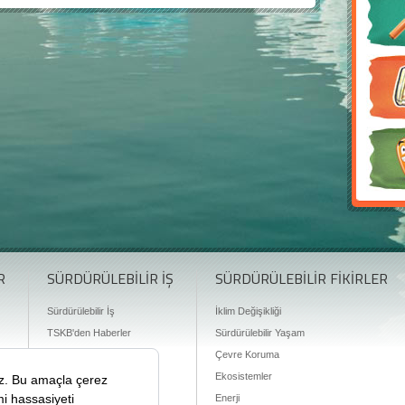
R
SÜRDÜRÜLEBİLİR İŞ
SÜRDÜRÜLEBİLİR FİKİRLER
Sürdürülebilir İş
İklim Değişikliği
TSKB'den Haberler
Sürdürülebilir Yaşam
Finansman Olanakları
Çevre Koruma
Ekosistemler
Enerji