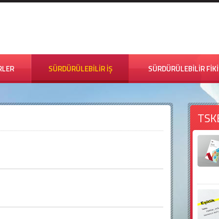
RLER
SÜRDÜRÜLEBİLİR İŞ
SÜRDÜRÜLEBİLİR FİK
TSK