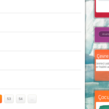
Çevre için 5 basit öneri
Daha
Çevreci yaklaşımlar
sayesinde dünyanın daha iyi bir
Çocuk
yer halini alması mümkün.
teknol
Çoc
53
54
...