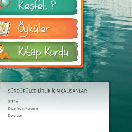
SÜRDÜRÜLEBİLİRLİK İÇİN ÇALIŞANLAR
STK'lar
Düzenleyici Kurumlar
Duyurular