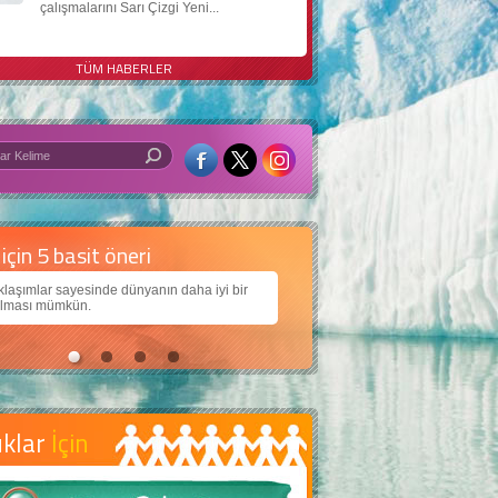
çalışmalarını Sarı Çizgi Yeni...
TÜM HABERLER
 iyi bir dünya için yapay zekâ
larımıza daha güzel bir dünya bırakabilmek için
ojiden nasıl yararlanırız?
uklar
İçin