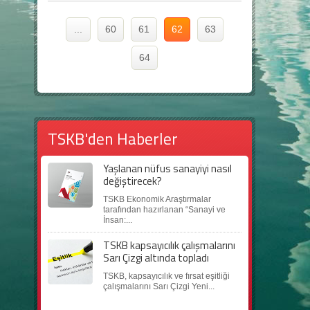
...
60
61
62
63
64
TSKB'den Haberler
Yaşlanan nüfus sanayiyi nasıl
değiştirecek?
TSKB Ekonomik Araştırmalar
tarafından hazırlanan “Sanayi ve
İnsan:...
TSKB kapsayıcılık çalışmalarını
Sarı Çizgi altında topladı
TSKB, kapsayıcılık ve fırsat eşitliği
çalışmalarını Sarı Çizgi Yeni...