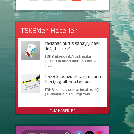
TSKB'den Haberler
Yaşlanan nüfus sanayiyi nasıl
değiştirecek?
TSKB Ekonomik Araştırmalar
tarafından hazırlanan “Sanayi ve
İnsan:...
TSKB kapsayıcılık çalışmalarını
Sarı Çizgi altında topladı
TSKB, kapsayıcılık ve fırsat eşitliği
çalışmalarını Sarı Çizgi Yeni...
TÜM HABERLER