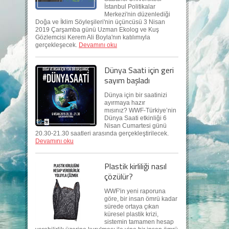
İstanbul Politikalar
Merkezi'nin düzenlediği
Doğa ve İklim Söyleşileri'nin üçüncüsü 3 Nisan
2019 Çarşamba günü Uzman Ekolog ve Kuş
Gözlemcisi Kerem Ali Boyla'nın katılımıyla
gerçekleşecek.
Devamını oku
Dünya Saati için geri
sayım başladı
Dünya için bir saatinizi
ayırmaya hazır
mısınız? WWF-Türkiye’nin
Dünya Saati etkinliği 6
Nisan Cumartesi günü
20.30-21.30 saatleri arasında gerçekleştirilecek.
Devamını oku
Plastik kirliliği nasıl
çözülür?
WWF'in yeni raporuna
göre, bir insan ömrü kadar
sürede ortaya çıkan
küresel plastik krizi,
sistemin tamamen hesap