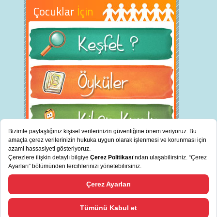
Çocuklar
İçin
BİZ KİMİZ?