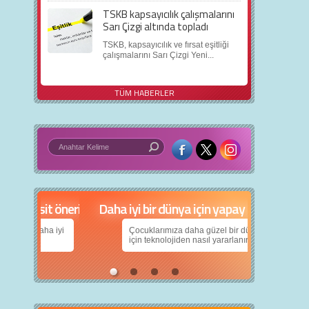
TSKB kapsayıcılık çalışmalarını
Sarı Çizgi altında topladı
TSKB, kapsayıcılık ve fırsat eşitliği
çalışmalarını Sarı Çizgi Yeni...
TÜM HABERLER
in 5 basit öneri
Daha iyi bir dünya için yapay zekâ
nın daha iyi
Çocuklarımıza daha güzel bir dünya bırakabilmek
için teknolojiden nasıl yararlanırız?