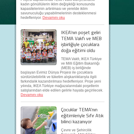
kadın gönüllülerin iklim değişikliği konusunda
kapasitelerinin artırılması ve yerelde iklim
savunuculuğu yapabilmelerinin desteklenmesi
hedefleniyor.
Devamını oku
IKEA'nın poşet geliri
TEMA Vakfı ve MEB
işbirliğiyle çocuklara
doğa eğitimi oldu
TEMA Vakfı, IKEA Türkiye
ve Milli Eğitim Bakanlığı
(MEB) iş birliğinde
başlayan Evimiz Dünya Projesi ile çocuklara
sürdürülebilirlik ve tüketim alışkanlıklarıyla ilgili
farkındalık kazandırılması hedefleniyor. Proje yeni
yılında, IKEA Türkiye mağazalarındaki poşetlerin
satışlarından elde edilen gelirle hayata geçirilecek.
Devamını oku
Çocuklar TEMA'nın
eğitimleriyle Sıfır Atık
bilinci kazanıyor
Çevre ve Şehircilik