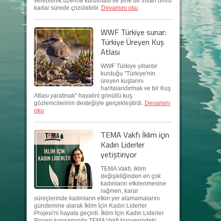
verebilirlik üzerine kurulması ile yine bir insan ömrü
kadar sürede çözülebilir.
Devamını oku
WWF Türkiye sunar:
Türkiye Üreyen Kuş
Atlası
WWF Türkiye yıllardır
kurduğu "Türkiye'nin
üreyen kuşlarını
haritalandırmak ve bir Kuş
Atlası yaratmak" hayalini gönüllü kuş
gözlemcilerinin desteğiyle gerçekleştirdi.
Devamını
oku
TEMA Vakfı İklim için
Kadın Liderler
yetiştiriyor
TEMA Vakfı, iklim
değişikliğinden en çok
kadınların etkilenmesine
rağmen, karar
süreçlerinde kadınların etkin yer alamamalarını
gündemine alarak İklim İçin Kadın Liderler
Projesi'ni hayata geçirdi. İklim İçin Kadın Liderler
Projesi kapsamında TEMA Vakfı bünyesindeki