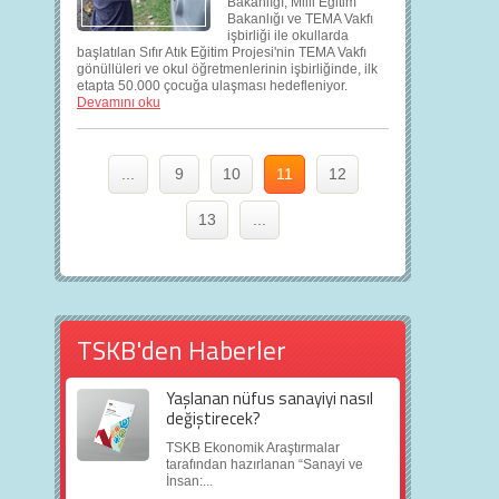
Bakanlığı, Milli Eğitim
Bakanlığı ve TEMA Vakfı
işbirliği ile okullarda
başlatılan Sıfır Atık Eğitim Projesi'nin TEMA Vakfı
gönüllüleri ve okul öğretmenlerinin işbirliğinde, ilk
etapta 50.000 çocuğa ulaşması hedefleniyor.
Devamını oku
...
9
10
11
12
13
...
TSKB'den Haberler
Yaşlanan nüfus sanayiyi nasıl
değiştirecek?
TSKB Ekonomik Araştırmalar
tarafından hazırlanan “Sanayi ve
İnsan:...