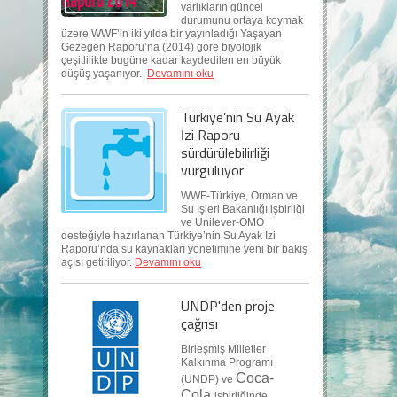
varlıkların güncel
durumunu ortaya koymak
üzere WWF’in iki yılda bir yayınladığı Yaşayan
Gezegen Raporu’na (2014) göre biyolojik
çeşitlilikte bugüne kadar kaydedilen en büyük
düşüş yaşanıyor.
Devamını oku
Türkiye’nin Su Ayak
İzi Raporu
sürdürülebilirliği
vurguluyor
WWF-Türkiye, Orman ve
Su İşleri Bakanlığı işbirliği
ve Unilever-OMO
desteğiyle hazırlanan Türkiye’nin Su Ayak İzi
Raporu’nda su kaynakları yönetimine yeni bir bakış
açısı getiriliyor.
Devamını oku
UNDP'den proje
çağrısı
Birleşmiş Milletler
Kalkınma Programı
Coca-
(UNDP) ve
Cola
işbirliğinde