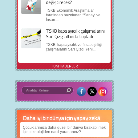
değiştirecek?
TSKB Ekonomik Araştırmalar
tarafından hazırlanan “Sanayi ve
İnsan:...
TSKB kapsayıcılık çalışmalarını
Sarı Çizgi altında topladı
TSKB, kapsayıcılık ve fırsat eşitliği
çalışmalarını Sarı Çizgi Yeni...
TÜM HABERLER
Daha iyi bir dünya için yapay zekâ
Çocuklarımıza daha güzel bir dünya bırakabilmek
için teknolojiden nasıl yararlanırız?