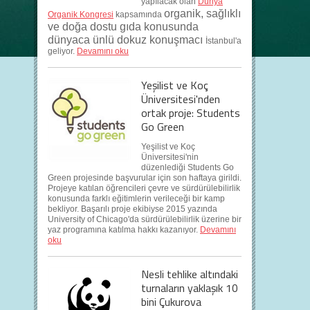
yapılacak olan
Dünya
organik, sağlıklı
Organik Kongresi
kapsamında
ve doğa dostu gıda konusunda
dünyaca ünlü dokuz konuşmacı
İstanbul'a
geliyor.
Devamını oku
Yeşilist ve Koç
Üniversitesi'nden
ortak proje: Students
Go Green
Yeşilist ve Koç
Üniversitesi'nin
düzenlediği Students Go
Green projesinde başvurular için son haftaya girildi.
Projeye katılan öğrencileri çevre ve sürdürülebilirlik
konusunda farklı eğitimlerin verileceği bir kamp
bekliyor. Başarılı proje ekibiyse 2015 yazında
University of Chicago'da sürdürülebilirlik üzerine bir
yaz programına katılma hakkı kazanıyor.
Devamını
oku
Nesli tehlike altındaki
turnaların yaklaşık 10
bini Çukurova