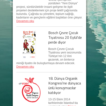
yürütülen “Yeni Dünya”
projesi, sürdürülebilir insani gelişme ile ilgili
projeleri desteklemek için proje teklif çağrısında
bulundu. Çağrıda su yönetimi, toplum sağlığı,
kadınların ve gençlerin eğitimi başlıkları öne çıkıyor.
Devamını oku
Bosch Çevre Çocuk
Tiyatrosu 20 Eylül'de
perde diyor
Bosch Çevre Çocuk
Tiyatrosu yeni sezonunda
Türkiye’nin 12 ilini
gezerek, on binlerce
miniği tiyatro ile buluşturmaya devam edecek.
Devamını oku
18. Dünya Organik
Kongresi'ne dünyaca
ünlü konuşmacılar
katılıyor
13-15 Ekim 2014
tarihlerinde İstanbul’da