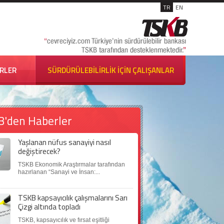
TR
EN
İRLER
SÜRDÜRÜLEBİLİRLİK İÇİN ÇALIŞANLAR
B'den Haberler
Yaşlanan nüfus sanayiyi nasıl
değiştirecek?
TSKB Ekonomik Araştırmalar tarafından
hazırlanan “Sanayi ve İnsan:...
TSKB kapsayıcılık çalışmalarını Sarı
Çizgi altında topladı
TSKB, kapsayıcılık ve fırsat eşitliği