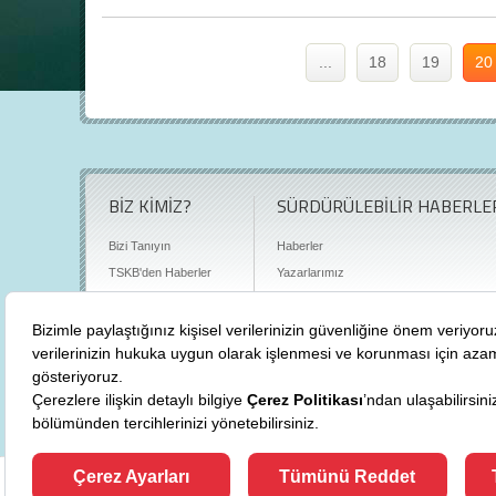
...
18
19
20
BİZ KİMİZ?
SÜRDÜRÜLEBİLİR HABERLE
Bizi Tanıyın
Haberler
TSKB'den Haberler
Yazarlarımız
Sıkça Sorulan Sorular
Röportajlar
Basın Odası
Sürdürülebilirlik Kütüphanesi
Bize Ulaşın
Karbon Sayacı
Politikalarımız
"
cevre