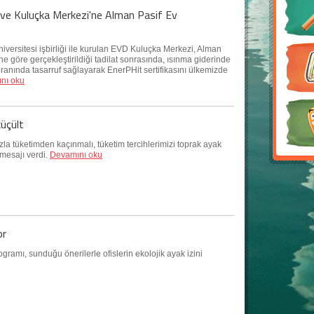
k ve Kuluçka Merkezi'ne Alman Pasif Ev
versitesi işbirliği ile kurulan EVD Kuluçka Merkezi, Alman
ne göre gerçekleştirildiği tadilat sonrasında, ısınma giderinde
ranında tasarruf sağlayarak EnerPHit sertifikasını ülkemizde
nı oku
küçült
zla tüketimden kaçınmalı, tüketim tercihlerimizi toprak ayak
 mesajı verdi.
Devamını oku
or
ogramı, sunduğu önerilerle ofislerin ekolojik ayak izini