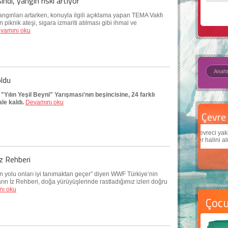
ndı, yangın riski artıyor
angınları artarken, konuyla ilgili açıklama yapan TEMA Vakfı
iknik ateşi, sigara izmariti atılması gibi ihmal ve
vamını oku
oldu
ılın Yeşil Beyni" Yarışması'nın beşincisine, 24 farklı
le kaldı.
Devamını oku
Çevre için 5 basit öneri
Daha
Çevreci yaklaşımlar
sayesinde dünyanın daha iyi bir
Çocukl
yer halini alması mümkün.
teknolo
z Rehberi
n yolu onları iyi tanımaktan geçer” diyen WWF Türkiye’nin
rın İz Rehberi, doğa yürüyüşlerinde rastladığımız izleri doğru
nı oku
Çoc