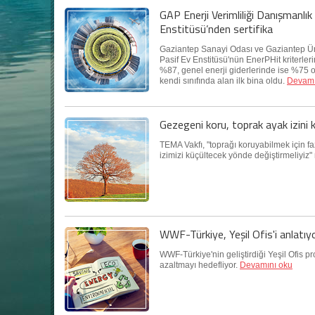
GAP Enerji Verimliliği Danışmanlı
Enstitüsü’nden sertifika
Gaziantep Sanayi Odası ve Gaziantep Üni
Pasif Ev Enstitüsü'nün EnerPHit kriterleri
%87, genel enerji giderlerinde ise %75 o
kendi sınıfında alan ilk bina oldu.
Devamı
Gezegeni koru, toprak ayak izini 
TEMA Vakfı, "toprağı koruyabilmek için fa
izimizi küçültecek yönde değiştirmeliyiz"
WWF-Türkiye, Yeşil Ofis'i anlatıy
WWF-Türkiye'nin geliştirdiği Yeşil Ofis pr
azaltmayı hedefliyor.
Devamını oku