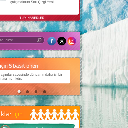
çalışmalarını Sarı Çizgi Yeni...
TÜM HABERLER
 iyi bir dünya için yapay zekâ
arımıza daha güzel bir dünya bırakabilmek için
jiden nasıl yararlanırız?
uklar
İçin