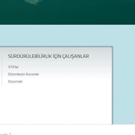
SÜRDÜRÜLEBİLİRLİK İÇİN ÇALIŞANLAR
STK'lar
Düzenleyici Kurumlar
Duyurular
tedir.
"