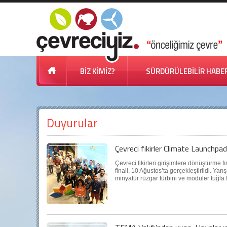
BİZ KİMİZ?
SÜRDÜRÜLEBİLİR HABE
Duyurular
Çevreci fikirler Climate Launchpad'
Çevreci fikirleri girişimlere dönüştürme 
finali, 10 Ağustos’ta gerçekleştirildi. Ya
minyatür rüzgar türbini ve modüler tuğla f