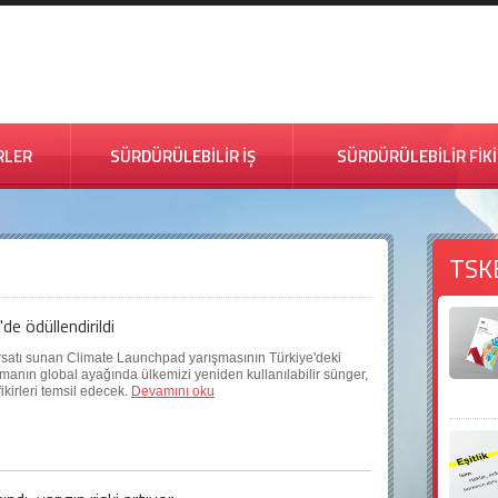
RLER
SÜRDÜRÜLEBİLİR İŞ
SÜRDÜRÜLEBİLİR FİK
TSK
de ödüllendirildi
fırsatı sunan Climate Launchpad yarışmasının Türkiye'deki
rışmanın global ayağında ülkemizi yeniden kullanılabilir sünger,
ikirleri temsil edecek.
Devamını oku