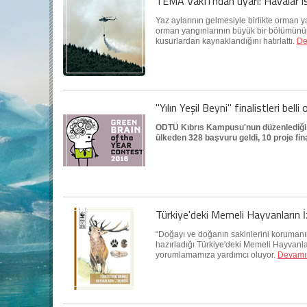
TEMA Vakfı'ndan uyarı: Havalar ısı
Yaz aylarının gelmesiyle birlikte orman y
orman yangınlarının büyük bir bölümünün p
kusurlardan kaynaklandığını hatırlattı.
De
"Yılın Yeşil Beyni" finalistleri belli 
ODTÜ Kıbrıs Kampusu'nun düzenlediği "Y
ülkeden 328 başvuru geldi, 10 proje fina
Türkiye'deki Memeli Hayvanların İ
“Doğayı ve doğanın sakinlerini korumanı
hazırladığı Türkiye'deki Memeli Hayvanla
yorumlamamıza yardımcı oluyor.
Devamı