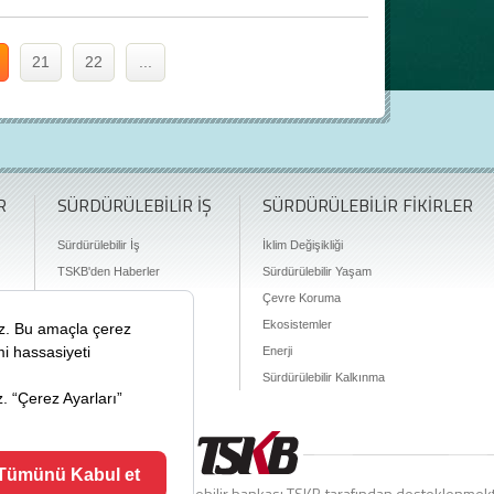
21
22
...
R
SÜRDÜRÜLEBİLİR İŞ
SÜRDÜRÜLEBİLİR FİKİRLER
Sürdürülebilir İş
İklim Değişikliği
TSKB'den Haberler
Sürdürülebilir Yaşam
Finansman Olanakları
Çevre Koruma
Ekosistemler
Enerji
Sürdürülebilir Kalkınma
ciyiz.com Türkiye’nin sürdürülebilir bankası TSKB tarafından desteklenmek