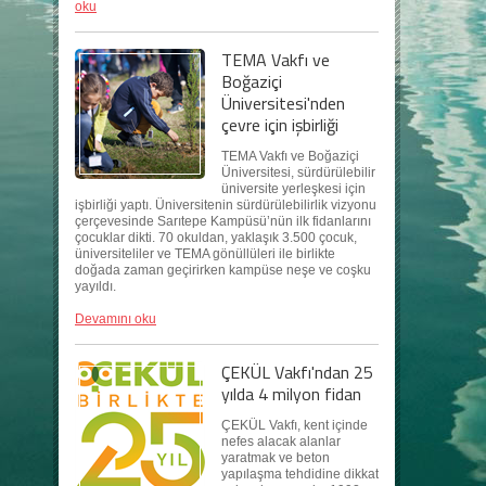
oku
TEMA Vakfı ve
Boğaziçi
Üniversitesi'nden
çevre için işbirliği
TEMA Vakfı ve Boğaziçi
Üniversitesi, sürdürülebilir
üniversite yerleşkesi için
işbirliği yaptı. Üniversitenin sürdürülebilirlik vizyonu
çerçevesinde Sarıtepe Kampüsü’nün ilk fidanlarını
çocuklar dikti. 70 okuldan, yaklaşık 3.500 çocuk,
üniversiteliler ve TEMA gönüllüleri ile birlikte
doğada zaman geçirirken kampüse neşe ve coşku
yayıldı.
Devamını oku
ÇEKÜL Vakfı'ndan 25
yılda 4 milyon fidan
ÇEKÜL Vakfı, kent içinde
nefes alacak alanlar
yaratmak ve beton
yapılaşma tehdidine dikkat