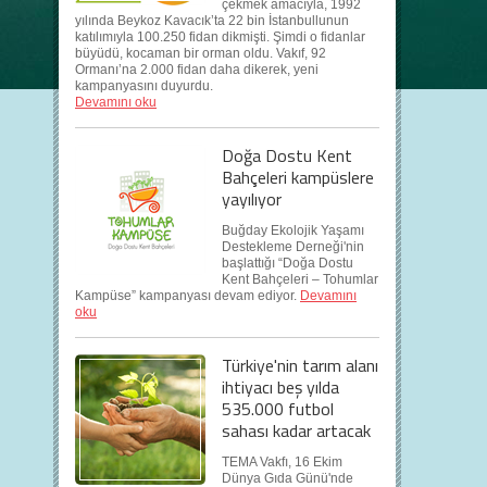
çekmek amacıyla, 1992
yılında Beykoz Kavacık’ta 22 bin İstanbullunun
katılımıyla 100.250 fidan dikmişti. Şimdi o fidanlar
büyüdü, kocaman bir orman oldu. Vakıf, 92
Ormanı’na 2.000 fidan daha dikerek, yeni
kampanyasını duyurdu.
Devamını oku
Doğa Dostu Kent
Bahçeleri kampüslere
yayılıyor
Buğday Ekolojik Yaşamı
Destekleme Derneği'nin
başlattığı “Doğa Dostu
Kent Bahçeleri – Tohumlar
Kampüse” kampanyası devam ediyor.
Devamını
oku
Türkiye'nin tarım alanı
ihtiyacı beş yılda
535.000 futbol
sahası kadar artacak
TEMA Vakfı, 16 Ekim
Dünya Gıda Günü'nde