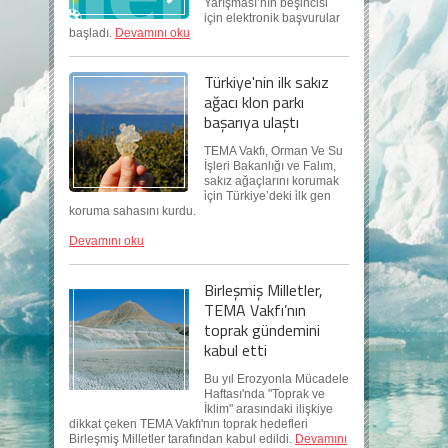
Yarışması’nın beşincisi
için elektronik başvurular
başladı.
Devamını oku
Türkiye'nin ilk sakız
ağacı klon parkı
başarıya ulaştı
TEMA Vakfı, Orman Ve Su
İşleri Bakanlığı ve Falım,
sakız ağaçlarını korumak
i̇çin Türkiye’deki i̇lk gen
koruma sahasını kurdu.
Devamını oku
Birleşmiş Milletler,
TEMA Vakfı’nın
toprak gündemini
kabul etti
Bu yıl Erozyonla Mücadele
Haftası'nda "Toprak ve
İklim" arasındaki ilişkiye
dikkat çeken TEMA Vakfı'nın toprak hedefleri
Birleşmiş Milletler tarafından kabul edildi.
Devamını