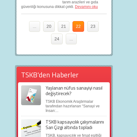
tarım arazileri ve gıda
güvenliği konusuna dikkat çekti.
Devamını oku
...
20
21
22
23
24
...
TSKB'den Haberler
Yaşlanan nüfus sanayiyi nasıl
değiştirecek?
TSKB Ekonomik Araştırmalar
tarafından hazırlanan “Sanayi ve
İnsan:...
TSKB kapsayıcılık çalışmalarını
Sarı Çizgi altında topladı
TSKB, kapsayıcılık ve fırsat eşitliği