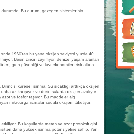
ış durumda. Bu durum, gezegen sistemlerinin
larında 1960’tan bu yana oksijen seviyesi yüzde 40
nmiyor. Besin zinciri zayıflıyor, denizel yaşam alanları
rleri, gıda güvenliği ve kıyı ekonomileri risk altına
 Birincisi küresel ısınma. Su sıcaklığı arttıkça oksijen
 daha az karışıyor ve derin sularda oksijen azalıyor.
uya azot ve fosfor taşıyor. Bu maddeler alg
ayan mikroorganizmalar sudaki oksijeni tüketiyor.
 etkiliyor. Bu koşullarda metan ve azot protoksit gibi
oksitten daha yüksek ısınma potansiyeline sahip. Yani