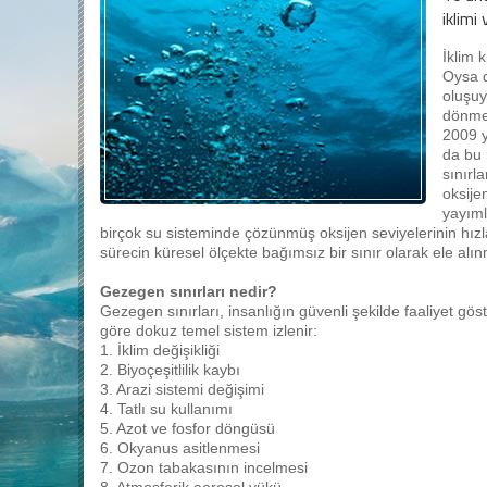
iklimi
İklim 
Oysa d
oluşuy
dönmes
2009 y
da bu 
sınırl
oksije
yayıml
birçok su sisteminde çözünmüş oksijen seviyelerinin hız
sürecin küresel ölçekte bağımsız bir sınır olarak ele alı
Gezegen sınırları nedir?
Gezegen sınırları, insanlığın güvenli şekilde faaliyet gös
göre dokuz temel sistem izlenir:
1. İklim değişikliği
2. Biyoçeşitlilik kaybı
3. Arazi sistemi değişimi
4. Tatlı su kullanımı
5. Azot ve fosfor döngüsü
6. Okyanus asitlenmesi
7. Ozon tabakasının incelmesi