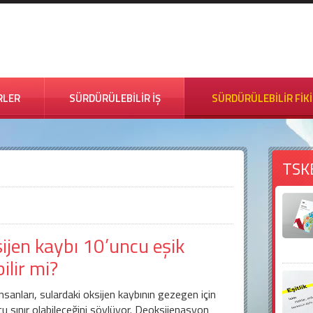
RLER
SÜRDÜRÜLEBİLİR İŞ
SÜRDÜRÜLEBİLİR FİK
TSK
ijen kaybı 10’uncu eşik
bilir mi?
insanları, sulardaki oksijen kaybının gezegen için
u sınır olabileceğini söylüyor. Deoksijenasyon