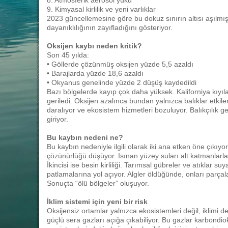
8. Atmosferik aerosol yükü
9. Kimyasal kirlilik ve yeni varlıklar
2023 güncellemesine göre bu dokuz sınırın altısı aşılm
dayanıklılığının zayıfladığını gösteriyor.
Oksijen kaybı neden kritik?
Son 45 yılda:
• Göllerde çözünmüş oksijen yüzde 5,5 azaldı
• Barajlarda yüzde 18,6 azaldı
• Okyanus genelinde yüzde 2 düşüş kaydedildi
Bazı bölgelerde kayıp çok daha yüksek. Kaliforniya kıyı
geriledi. Oksijen azalınca bundan yalnızca balıklar etkile
daralıyor ve ekosistem hizmetleri bozuluyor. Balıkçılık geli
giriyor.
Bu kaybın nedeni ne?
Bu kaybın nedeniyle ilgili olarak iki ana etken öne çıkıyor.
çözünürlüğü düşüyor. Isınan yüzey suları alt katmanlarla
İkincisi ise besin kirliliği. Tarımsal gübreler ve atıklar s
patlamalarına yol açıyor. Algler öldüğünde, onları parçal
Sonuçta “ölü bölgeler” oluşuyor.
İklim sistemi için yeni bir risk
Oksijensiz ortamlar yalnızca ekosistemleri değil, iklimi de
güçlü sera gazları açığa çıkabiliyor. Bu gazlar karbondi