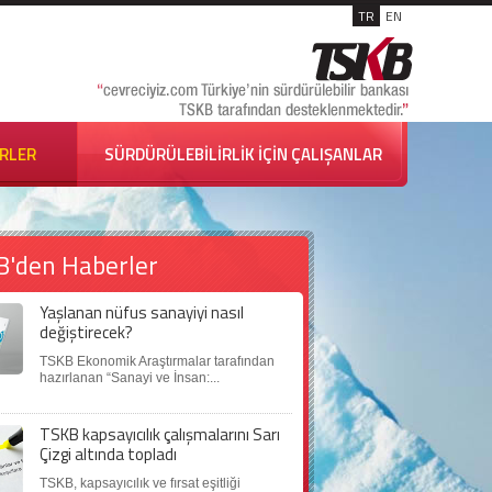
TR
EN
İRLER
SÜRDÜRÜLEBİLİRLİK İÇİN ÇALIŞANLAR
B'den Haberler
Yaşlanan nüfus sanayiyi nasıl
değiştirecek?
TSKB Ekonomik Araştırmalar tarafından
hazırlanan “Sanayi ve İnsan:...
TSKB kapsayıcılık çalışmalarını Sarı
Çizgi altında topladı
TSKB, kapsayıcılık ve fırsat eşitliği