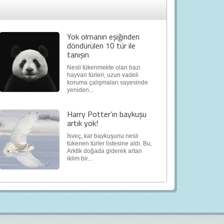
Yok olmanın eşiğinden
döndürülen 10 tür ile
tanışın
Nesli tükenmekte olan bazı
hayvan türleri, uzun vadeli
koruma çalışmaları sayesinde
yeniden...
Harry Potter’ın baykuşu
artık yok!
İsveç, kar baykuşunu nesli
tükenen türler listesine aldı. Bu,
Arktik doğada giderek artan
iklim bir...