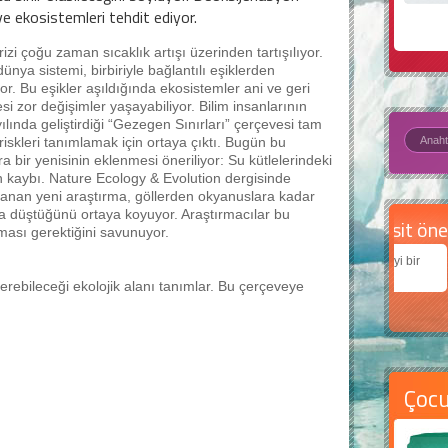
 ve ekosistemleri tehdit ediyor.
krizi çoğu zaman sıcaklık artışı üzerinden tartışılıyor.
ünya sistemi, birbiriyle bağlantılı eşiklerden
or. Bu eşikler aşıldığında ekosistemler ani ve geri
i zor değişimler yaşayabiliyor. Bilim insanlarının
ılında geliştirdiği “Gezegen Sınırları” çerçevesi tam
riskleri tanımlamak için ortaya çıktı. Bugün bu
ara bir yenisinin eklenmesi öneriliyor: Su kütlelerindeki
n kaybı. Nature Ecology & Evolution dergisinde
anan yeni araştırma, göllerden okyanuslara kadar
la düştüğünü ortaya koyuyor. Araştırmacılar bu
Daha
nması gerektiğini savunuyor.
Çocukl
teknolo
terebileceği ekolojik alanı tanımlar. Bu çerçeveye
Çoc