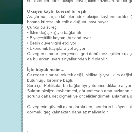
su sistemlerindeki oksijen kaybı, iklim krizini artıran bi
Oksijen kaybı küresel bir eşik
Araştırmacılar, su kütlelerindeki oksijen kaybının artık diğe
başına küresel bir eşik olduğunu savunuyor.
Çünkü bu süreç:
• İklim değişikliğiyle bağlantılı
• Biyoçeşitlilik kaybını hızlandırıyor
• Besin güvenliğini etkiliyor
• Ekonomik kayıplara yol açıyor
Gezegen sınırları çerçevesi, geri dönülmez eşiklere ul
da bu erken uyarı sinyallerinden biri olabilir.
İşte büyük resim…
Gezegen sınırları tek tek değil, birlikte işliyor. İklim değ
bütünlüğü birbirine bağlı.
Soru şu: Politikalar bu bağlantıyı yeterince dikkate alıyo
Suların oksijen kaybetmesi, görünmeyen ama hızlanan bir
sorunu daha net ölçmek ve önceliklendirmek anlamına ge
Gezegenin güvenli alanı daralırken, sınırların hikâyesi bi
görmek, geç kalmaktan daha az maliyetlidir.