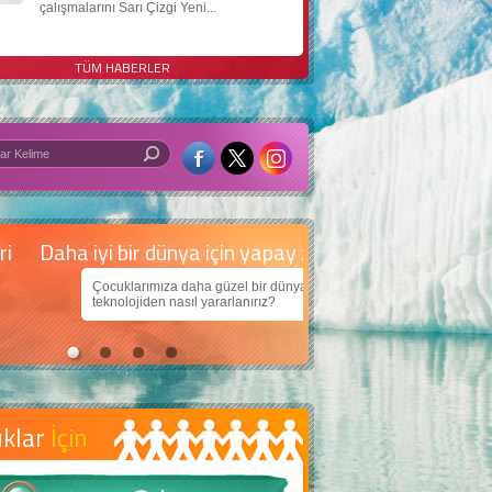
çalışmalarını Sarı Çizgi Yeni...
TÜM HABERLER
 iyi bir dünya için yapay zekâ
arımıza daha güzel bir dünya bırakabilmek için
jiden nasıl yararlanırız?
uklar
İçin