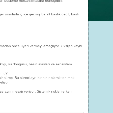
r geri besleme mekanizmasına dönüşebilir.
r sınırlarla iç içe geçmiş bir alt başlık değil, başlı
aşmadan önce uyarı vermeyi amaçlıyor. Oksijen kaybı
işikliği, su döngüsü, besin akışları ve ekosistem
r mu?
 süreç. Bu süreci ayrı bir sınır olarak tanımak,
liyor.
ze aynı mesajı veriyor: Sistemik riskleri erken