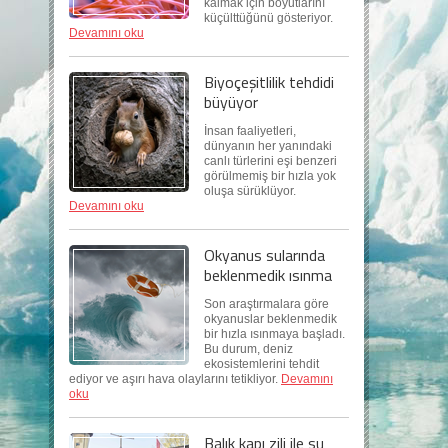
kalmak için boyutlarını
küçülttüğünü gösteriyor.
Devamını oku
Biyoçeşitlilik tehdidi
büyüyor
İnsan faaliyetleri,
dünyanın her yanındaki
canlı türlerini eşi benzeri
görülmemiş bir hızla yok
oluşa sürüklüyor.
Devamını oku
Okyanus sularında
beklenmedik ısınma
Son araştırmalara göre
okyanuslar beklenmedik
bir hızla ısınmaya başladı.
Bu durum, deniz
ekosistemlerini tehdit
ediyor ve aşırı hava olaylarını tetikliyor.
Devamını
oku
Balık kapı zili ile su