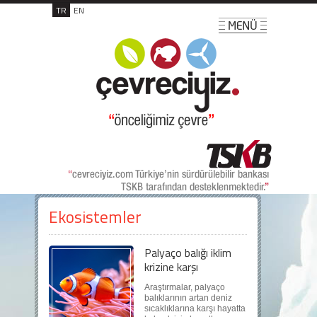
TR
EN
Ekosistemler
Palyaço balığı iklim
krizine karşı
Araştırmalar, palyaço
balıklarının artan deniz
sıcaklıklarına karşı hayatta