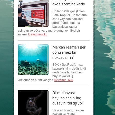
ekosistemine katkı
Hollanda’da geliştirilen
Balık Kapı Zili, insanların
canlı yayında balıkları
gördüğünde butona
basarak su kapısını
açtırdığı ve göçe yardımcı olduğu yenilikçi bir
sistem.
Devamını oku
Mercan resifleri geri
dönülemez bir
noktada mı?
Büyük Set Resifi, insan
kaynaklı iklim değişikliği
nedeniyle tarihinin en
büyük yok oluş
krizlerinden birini yaşıyor.
Devamını oku
Bilim dünyası
hayvanların bilinç
düzeyini tartışıyor
Hayvan bilinci, hayvan
hakları ve refahı