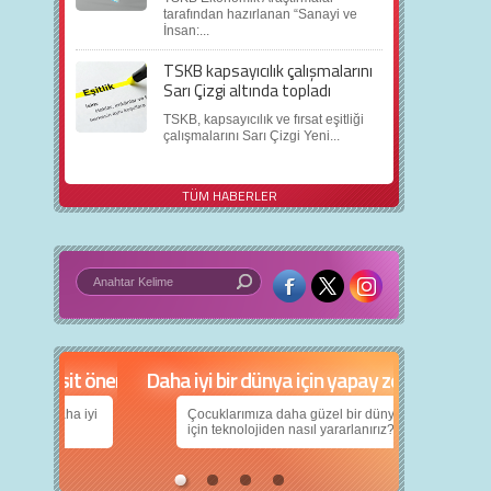
tarafından hazırlanan “Sanayi ve
İnsan:...
TSKB kapsayıcılık çalışmalarını
Sarı Çizgi altında topladı
TSKB, kapsayıcılık ve fırsat eşitliği
çalışmalarını Sarı Çizgi Yeni...
TÜM HABERLER
in 5 basit öneri
Daha iyi bir dünya için yapay zekâ
nın daha iyi
Çocuklarımıza daha güzel bir dünya bırakabilmek
için teknolojiden nasıl yararlanırız?