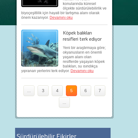
konularında küresel
ölçekte sürdürülebilirlik ve
biyoçeşitlilik için hayati bir tartışma alanı olarak
önem kazanıyor.
Devamını oku
Köpek balıkları
resifleri terk ediyor
Yeni bir araştırmaya göre;
okyanusların en önemli
yaşam alanı olan
resiflerde yaşayan köpek
balıkları, su ısındıkça
yıpranan yerlerini terk ediyor.
Devamını oku
...
3
4
5
6
7
...
Sürdürülebilir Fikirler