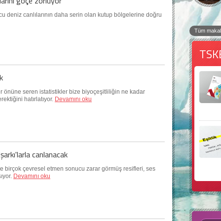
larını göçe zorluyor
cu deniz canlılarının daha serin olan kutup bölgelerine doğru
Tüm makal
TSK
ik
r önüne seren istatistikler bize biyoçeşitliliğin ne kadar
ektiğini hatırlatıyor.
Devamını oku
 'şarkı'larla canlanacak
 ve birçok çevresel etmen sonucu zarar görmüş resifleri, ses
ıyor.
Devamını oku