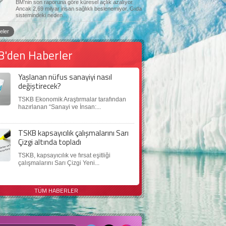
BM’nin son raporuna göre küresel açlık azalıyor.
Ancak 2,69 milyar insan sağlıklı beslenemiyor. Gıda
sistemindeki neden...
eler
B'den Haberler
Yaşlanan nüfus sanayiyi nasıl
değiştirecek?
TSKB Ekonomik Araştırmalar tarafından
hazırlanan “Sanayi ve İnsan:...
TSKB kapsayıcılık çalışmalarını Sarı
Çizgi altında topladı
TSKB, kapsayıcılık ve fırsat eşitliği
çalışmalarını Sarı Çizgi Yeni...
TÜM HABERLER