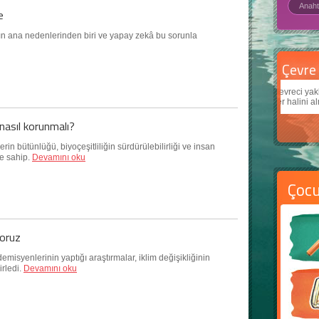
e
bının ana nedenlerinden biri ve yapay zekâ bu sorunla
Çevre için 5 basit öneri
Daha
Çevreci yaklaşımlar
sayesinde dünyanın daha iyi bir
Çocukl
yer halini alması mümkün.
teknolo
nasıl korunmalı?
in bütünlüğü, biyoçeşitliliğin sürdürülebilirliği ve insan
me sahip.
Devamını oku
Çoc
yoruz
isyenlerinin yaptığı araştırmalar, iklim değişikliğinin
irledi.
Devamını oku