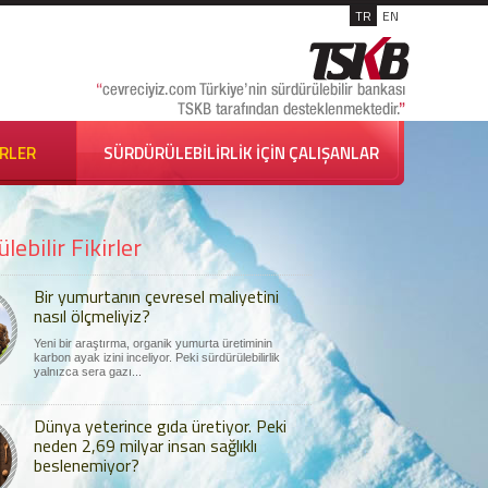
TR
EN
İRLER
SÜRDÜRÜLEBİLİRLİK İÇİN ÇALIŞANLAR
lebilir Fikirler
Bir yumurtanın çevresel maliyetini
nasıl ölçmeliyiz?
Yeni bir araştırma, organik yumurta üretiminin
karbon ayak izini inceliyor. Peki sürdürülebilirlik
yalnızca sera gazı...
Dünya yeterince gıda üretiyor. Peki
neden 2,69 milyar insan sağlıklı
beslenemiyor?