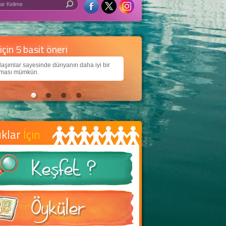
 iyi bir dünya için yapay zekâ
arımıza daha güzel bir dünya bırakabilmek için
jiden nasıl yararlanırız?
uklar
İçin