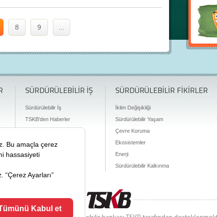
8
9
...
R
SÜRDÜRÜLEBİLİR İŞ
SÜRDÜRÜLEBİLİR FİKİRLER
Sürdürülebilir İş
İklim Değişikliği
TSKB'den Haberler
Sürdürülebilir Yaşam
Finansman Olanakları
Çevre Koruma
Ekosistemler
Enerji
Sürdürülebilir Kalkınma
ciyiz.com Türkiye’nin sürdürülebilir bankası TSKB tarafından desteklenmek