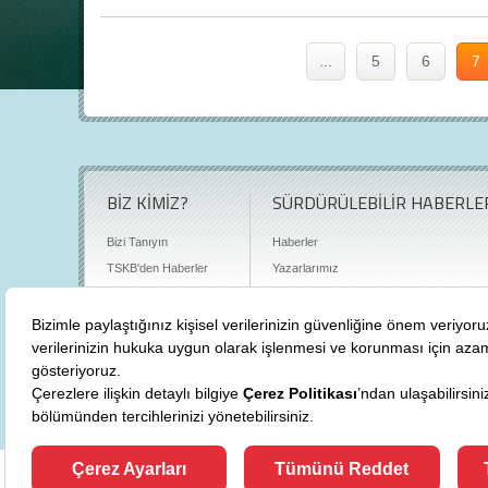
...
5
6
7
BİZ KİMİZ?
SÜRDÜRÜLEBİLİR HABERLE
Bizi Tanıyın
Haberler
TSKB'den Haberler
Yazarlarımız
Sıkça Sorulan Sorular
Röportajlar
Basın Odası
Sürdürülebilirlik Kütüphanesi
Bize Ulaşın
Karbon Sayacı
Politikalarımız
"
cevre