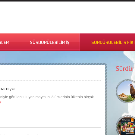
RLER
SÜRDÜRÜLEBİLİR İŞ
SÜRDÜRÜLEBİLİR FİK
Sürdürü
anamıyor
eniyle görülen ‘uluyan maymun’ ölümlerinin ülkenin birçok
u