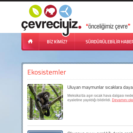
BİZ KİMİZ?
SÜRDÜRÜLEBİLİR HABE
Ekosistemler
Uluyan maymunlar sıcaklara day
Meksika'da aşırı sıcak hava dalgası ned
eyaletine yayıldığı bildirildi.
Devamını ok