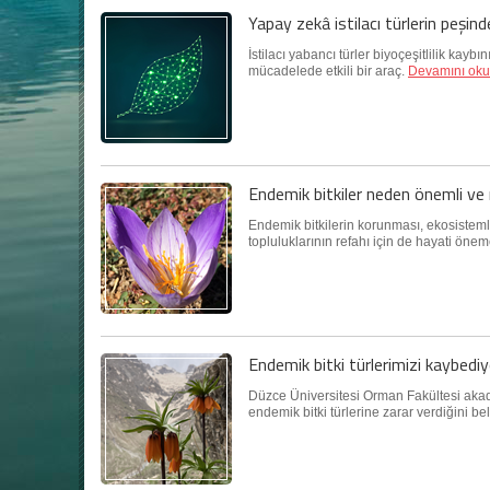
Yapay zekâ istilacı türlerin peşind
İstilacı yabancı türler biyoçeşitlilik kay
mücadelede etkili bir araç.
Devamını oku
Endemik bitkiler neden önemli ve 
Endemik bitkilerin korunması, ekosistemler
topluluklarının refahı için de hayati öne
Endemik bitki türlerimizi kaybedi
Düzce Üniversitesi Orman Fakültesi akadem
endemik bitki türlerine zarar verdiğini bel