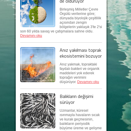
de öldürüyor
Birleşmiş Milletler Çevre
Örgütü verilerine göre;
dünyada biyolojik çeşitlilik
açısından zengin
bölgelerin yaklaşık 3'te 2'si
son 60 yılda savaş ve çatışmalara sahne oldu.
Devamını oku
Anız yakılması toprak
ekosistemini bozuyor
Anız yakmak, topraktaki
faydalı bakteri ve organik
maddeleri yok ederek
toprağın verimini
düşürüyor.
Devamını oku
Balıkların değişimi
sürüyor
Uzmanlar, küresel
ısınmayla havaların sıcak
ve kurak geçmesinin,
balıkların periyodik
büyüme üreme ve gelişme