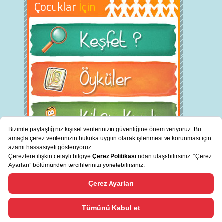
Çocuklar
İçin
BİZ KİMİZ?