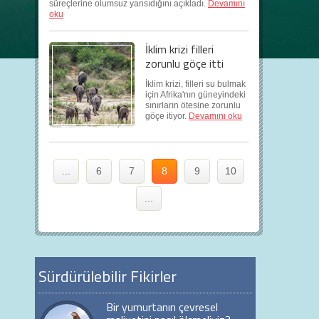
süreçlerine olumsuz yansıdığını açıkladı.
Devamını
oku
İklim krizi filleri
zorunlu göçe itti
İklim krizi, filleri su bulmak
için Afrika'nın güneyindeki
sınırların ötesine zorunlu
göçe itiyor.
Devamını oku
...
6
7
8
9
10
...
Sürdürülebilir Fikirler
Bir yumurtanın çevresel