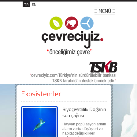
TR
EN
Ekosistemler
Biyoçeşitlilik: Doğanın
son çağrısı
Hayvan popülasyonlarının
alarm verici düşüşleri ve
habitat değişiklikleri,