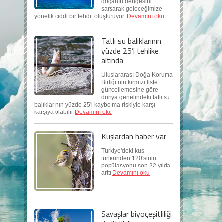
doğanın dengesini
sarsarak geleceğimize
yönelik ciddi bir tehdit oluşturuyor.
Devamını oku
Tatlı su balıklarının
yüzde 25’i tehlike
altında
Uluslararası Doğa Koruma
Birliği’nin kırmızı liste
güncellemesine göre
dünya genelindeki tatlı su
balıklarının yüzde 25'i kaybolma riskiyle karşı
karşıya olabilir
Devamını oku
Kuşlardan haber var
Türkiye'deki kuş
türlerinden 120'sinin
popülasyonu son 22 yılda
arttı
Devamını oku
Savaşlar biyoçeşitliliği