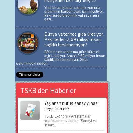
maliyetini nasıl ölçmeliyiz?
Yeni bir araştırma, organik yumurta
üretiminin karbon ayak izini inceliyor.
Peki sürdürülebilirlik yalnızca sera
gazı...
Dünya yeterince gıda üretiyor.
Peki neden 2,69 milyar insan
sağlıklı beslenemiyor?
BM’nin son raporuna göre küresel
açlık azalıyor. Ancak 2,69 milyar insan
sağlıklı beslenemiyor. Gıda
sistemindeki neden...
Tüm makaleler
TSKB'den Haberler
Yaşlanan nüfus sanayiyi nasıl
değiştirecek?
TSKB Ekonomik Araştırmalar
tarafından hazırlanan “Sanayi ve
İnsan:...