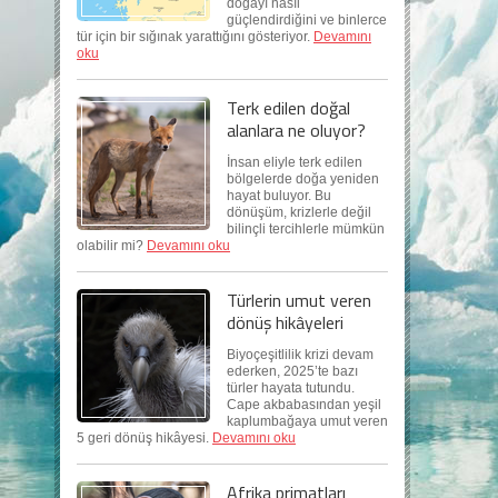
doğayı nasıl
güçlendirdiğini ve binlerce
tür için bir sığınak yarattığını gösteriyor.
Devamını
oku
Terk edilen doğal
alanlara ne oluyor?
İnsan eliyle terk edilen
bölgelerde doğa yeniden
hayat buluyor. Bu
dönüşüm, krizlerle değil
bilinçli tercihlerle mümkün
olabilir mi?
Devamını oku
Türlerin umut veren
dönüş hikâyeleri
Biyoçeşitlilik krizi devam
ederken, 2025’te bazı
türler hayata tutundu.
Cape akbabasından yeşil
kaplumbağaya umut veren
5 geri dönüş hikâyesi.
Devamını oku
Afrika primatları