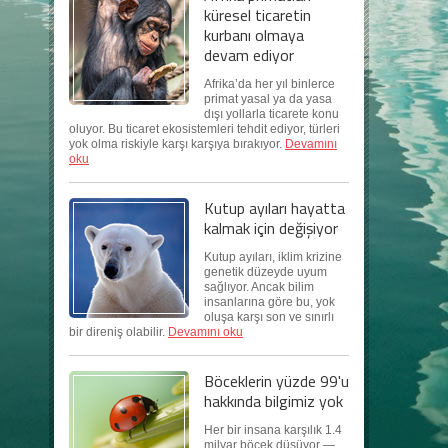
küresel ticaretin
kurbanı olmaya
devam ediyor
Afrika’da her yıl binlerce
primat yasal ya da yasa
dışı yollarla ticarete konu
oluyor. Bu ticaret ekosistemleri tehdit ediyor, türleri
yok olma riskiyle karşı karşıya bırakıyor.
Devamını
oku
Kutup ayıları hayatta
kalmak için değişiyor
Kutup ayıları, iklim krizine
genetik düzeyde uyum
sağlıyor. Ancak bilim
insanlarına göre bu, yok
oluşa karşı son ve sınırlı
bir direniş olabilir.
Devamını oku
Böceklerin yüzde 99'u
hakkında bilgimiz yok
Her bir insana karşılık 1.4
milyar böcek düşüyor —