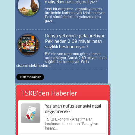
maliyetini nasıl ölçmeliyiz?
Yeni bir araştırma, organik yumurta
üretiminin karbon ayak izini inceliyor.
Peki sürdürülebilirlik yalnızca sera
gazı...
Dünya yeterince gıda üretiyor.
Peki neden 2,69 milyar insan
sağlıklı beslenemiyor?
BM’nin son raporuna göre küresel
açlık azalıyor. Ancak 2,69 milyar insan
sağlıklı beslenemiyor. Gıda
sistemindeki neden...
Tüm makaleler
TSKB'den Haberler
Yaşlanan nüfus sanayiyi nasıl
değiştirecek?
TSKB Ekonomik Araştırmalar
tarafından hazırlanan “Sanayi ve
İnsan:...