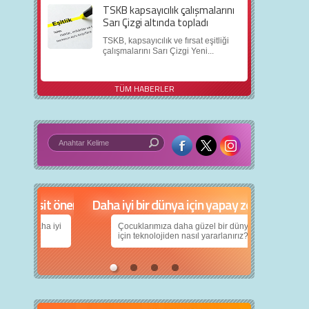
TSKB kapsayıcılık çalışmalarını
Sarı Çizgi altında topladı
TSKB, kapsayıcılık ve fırsat eşitliği
çalışmalarını Sarı Çizgi Yeni...
TÜM HABERLER
in 5 basit öneri
Daha iyi bir dünya için yapay zekâ
nın daha iyi
Çocuklarımıza daha güzel bir dünya bırakabilmek
için teknolojiden nasıl yararlanırız?