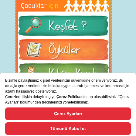
Çocuklar
İçin
BİZ KİMİZ?