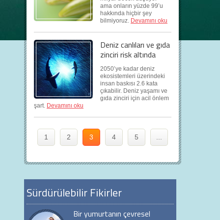
ama onların yüzde 99’u
hakkında hiçbir şey
bilmiyoruz.
Devamını oku
Deniz canlıları ve gıda
zinciri risk altında
2050’ye kadar deniz
ekosistemleri üzerindeki
insan baskısı 2.6 kata
çıkabilir. Deniz yaşamı ve
gıda zinciri için acil önlem
şart.
Devamını oku
1
2
3
4
5
...
Sürdürülebilir Fikirler
Bir yumurtanın çevresel