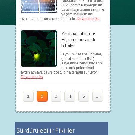
Uluslararası Enerji Ajansı
(IEA), temiz teknolojilerin
yaygınlaşmasının enerji ve
yaşam maliyetlerini
azaltacağı öngörüsünde bulundu.
Devamını oku
Yeşil aydınlanma:
Biyolüminesanslı
bitkiler
Biyolüminesanslı bitkiler,
genetik mühendisliği
sayesinde kendi ışıklarını
üreterek geleneksel
aydınlatmaya çevre dostu bir alternatif sunuyor.
Devamını oku
1
2
3
4
5
...
Sürdürülebilir Fikirler