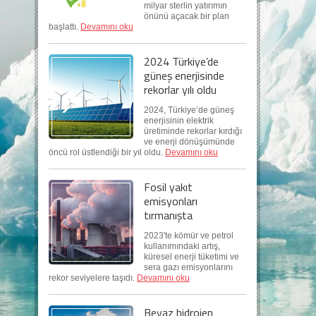
milyar sterlin yatırımın
önünü açacak bir plan
başlattı.
Devamını oku
2024 Türkiye’de
güneş enerjisinde
rekorlar yılı oldu
2024, Türkiye’de güneş
enerjisinin elektrik
üretiminde rekorlar kırdığı
ve enerji dönüşümünde
öncü rol üstlendiği bir yıl oldu.
Devamını oku
Fosil yakıt
emisyonları
tırmanışta
2023'te kömür ve petrol
kullanımındaki artış,
küresel enerji tüketimi ve
sera gazı emisyonlarını
rekor seviyelere taşıdı.
Devamını oku
Beyaz hidrojen