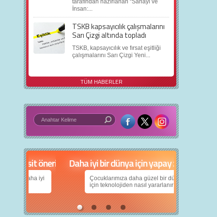
tarafından hazırlanan “Sanayi ve
İnsan:...
TSKB kapsayıcılık çalışmalarını
Sarı Çizgi altında topladı
TSKB, kapsayıcılık ve fırsat eşitliği
çalışmalarını Sarı Çizgi Yeni...
TÜM HABERLER
in 5 basit öneri
Daha iyi bir dünya için yapay zekâ
nın daha iyi
Çocuklarımıza daha güzel bir dünya bırakabilmek
için teknolojiden nasıl yararlanırız?