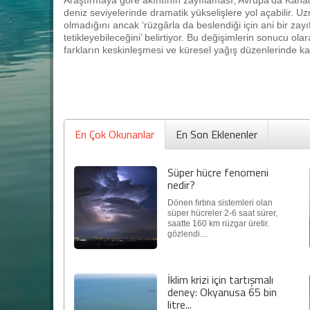
Araştırmaya göre akıntının zayıflaması, Avrupa’da Kanad
deniz seviyelerinde dramatik yükselişlere yol açabilir. 
olmadığını ancak ‘rüzgârla da beslendiği için ani bir zayıf
tetikleyebileceğini’ belirtiyor. Bu değişimlerin sonucu o
farkların keskinleşmesi ve küresel yağış düzenlerinde k
En Çok Okunanlar
En Son Eklenenler
Süper hücre fenomeni
nedir?
Dönen fırtına sistemleri olan
süper hücreler 2-6 saat sürer,
saatte 160 km rüzgar üretir.
gözlendi....
İklim krizi için tartışmalı
deney: Okyanusa 65 bin
litre...