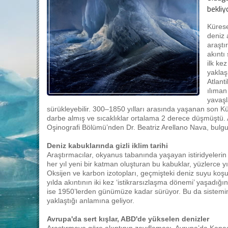
bekliyo
Kürese
deniz 
araştı
akıntı
ilk ke
yaklaş
Atlant
ılıman
yavaşl
sürükleyebilir. 300–1850 yılları arasında yaşanan son 
darbe almış ve sıcaklıklar ortalama 2 derece düşmüştü. 
Oşinografi Bölümü’nden Dr. Beatriz Arellano Nava, bulgula
Deniz kabuklarında gizli iklim tarihi
Araştırmacılar, okyanus tabanında yaşayan istiridyelerin
her yıl yeni bir katman oluşturan bu kabuklar, yüzlerce yıll
Oksijen ve karbon izotopları, geçmişteki deniz suyu koşulla
yılda akıntının iki kez ‘istikrarsızlaşma dönemi’ yaşadığını
ise 1950’lerden günümüze kadar sürüyor. Bu da sistemin ‘
yaklaştığı anlamına geliyor.
Avrupa'da sert kışlar, ABD'de yükselen denizler