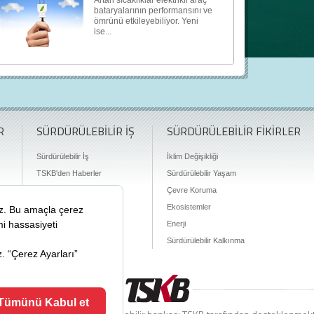
Artan sıcaklıklar elektrikli araç
bataryalarının performansını ve
ömrünü etkileyebiliyor. Yeni
ise...
R
SÜRDÜRÜLEBİLİR İŞ
SÜRDÜRÜLEBİLİR FİKİRLER
Sürdürülebilir İş
İklim Değişikliği
TSKB'den Haberler
Sürdürülebilir Yaşam
Finansman Olanakları
Çevre Koruma
Ekosistemler
Enerji
Sürdürülebilir Kalkınma