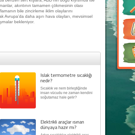
a benzeri sert kışlara, ABD’nin doğu kıyısında ise
Uzmanlar, akıntının tamamen çökmesinin olası
lamanın bile zincirleme iklim olaylarını
larak Avrupa’da daha aşırı hava olayları, mevsimsel
aymalar bekleniyor.
Islak termometre sıcaklığı
nedir?
Sıcaklık ve nem birleştiğinde
insan vücudu ne zaman kendini
soğutamaz hale gelir?
Elektrikli araçlar ısınan
dünyaya hazır mı?