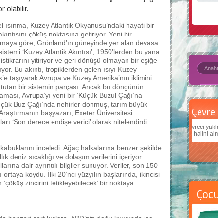
r olabilir.
l ısınma, Kuzey Atlantik Okyanusu’ndaki hayati bir
akıntısını çöküş noktasına getiriyor. Yeni bir
rmaya göre, Grönland’ın güneyinde yer alan devasa
 sistemi ‘Kuzey Atlantik Akıntısı’, 1950’lerden bu yana
z istikrarını yitiriyor ve geri dönüşü olmayan bir eşiğe
ıyor. Bu akıntı, tropiklerden gelen ısıyı Kuzey
ik’e taşıyarak Avrupa ve Kuzey Amerika’nın iklimini
 tutan bir sistemin parçası. Ancak bu döngünün
aması, Avrupa’yı yeni bir ‘Küçük Buzul Çağı’na
Küçük Buz Çağı’nda nehirler donmuş, tarım büyük
Çevre için 5 basit öneri
Daha
Araştırmanın başyazarı, Exeter Üniversitesi
rı ‘Son derece endişe verici’ olarak nitelendirdi.
Çevreci yaklaşımlar
sayesinde dünyanın daha iyi bir
Çocukl
yer halini alması mümkün.
teknolo
 kabuklarını inceledi. Ağaç halkalarına benzer şekilde
ık deniz sıcaklığı ve dolaşım verilerini içeriyor.
rına dair ayrıntılı bilgiler sunuyor. Veriler, son 150
 ortaya koydu. İlki 20’nci yüzyılın başlarında, ikincisi
çöküş zincirini tetikleyebilecek’ bir noktaya
Çoc