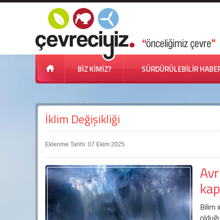
BİZ KİMİZ?
SÜRDÜRÜLEBİLİR HABE
İklim Değişikliği
Eklenme Tarihi: 07 Ekim 2025
Avr
kap
Bilim 
olduğu