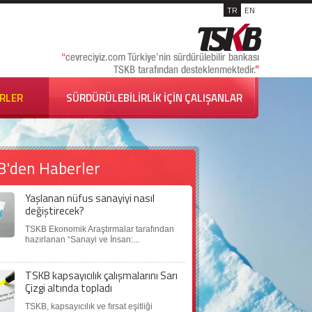
TR
EN
İRLER
SÜRDÜRÜLEBİLİRLİK İÇİN ÇALIŞANLAR
B'den Haberler
Yaşlanan nüfus sanayiyi nasıl
değiştirecek?
TSKB Ekonomik Araştırmalar tarafından
hazırlanan “Sanayi ve İnsan:...
TSKB kapsayıcılık çalışmalarını Sarı
Çizgi altında topladı
TSKB, kapsayıcılık ve fırsat eşitliği