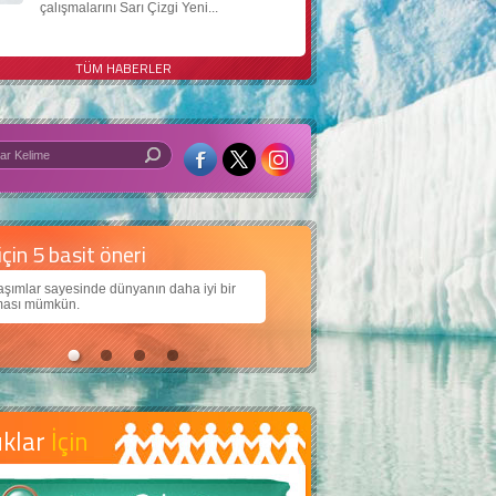
çalışmalarını Sarı Çizgi Yeni...
TÜM HABERLER
 iyi bir dünya için yapay zekâ
arımıza daha güzel bir dünya bırakabilmek için
jiden nasıl yararlanırız?
uklar
İçin