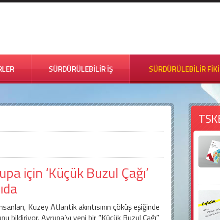
RLER
SÜRDÜRÜLEBİLİR İŞ
SÜRDÜRÜLEBİLİR FİK
TSK
upa için ‘Küçük Buzul Çağı’
ıda
insanları, Kuzey Atlantik akıntısının çöküş eşiğinde
nu bildiriyor. Avrupa’yı yeni bir “Küçük Buzul Çağı”