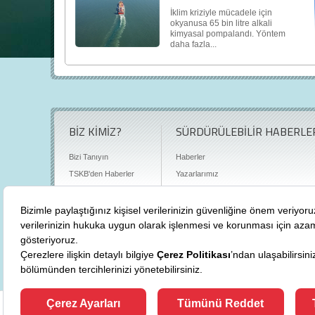
İklim kriziyle mücadele için
okyanusa 65 bin litre alkali
kimyasal pompalandı. Yöntem
daha fazla...
BİZ KİMİZ?
SÜRDÜRÜLEBİLİR HABERLE
Bizi Tanıyın
Haberler
TSKB'den Haberler
Yazarlarımız
Sıkça Sorulan Sorular
Röportajlar
Basın Odası
Sürdürülebilirlik Kütüphanesi
Bize Ulaşın
Karbon Sayacı
Politikalarımız