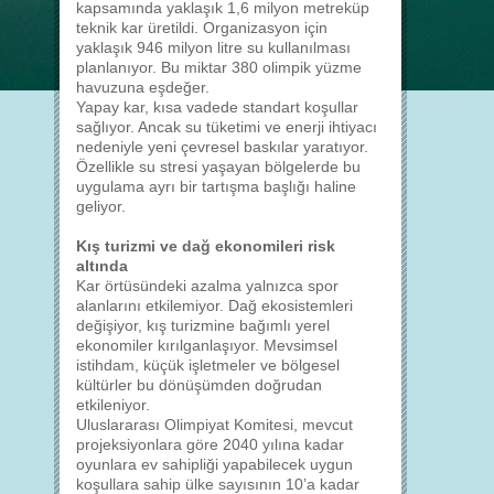
kapsamında yaklaşık 1,6 milyon metreküp
teknik kar üretildi. Organizasyon için
yaklaşık 946 milyon litre su kullanılması
planlanıyor. Bu miktar 380 olimpik yüzme
havuzuna eşdeğer.
Yapay kar, kısa vadede standart koşullar
sağlıyor. Ancak su tüketimi ve enerji ihtiyacı
nedeniyle yeni çevresel baskılar yaratıyor.
Özellikle su stresi yaşayan bölgelerde bu
uygulama ayrı bir tartışma başlığı haline
geliyor.
Kış turizmi ve dağ ekonomileri risk
altında
Kar örtüsündeki azalma yalnızca spor
alanlarını etkilemiyor. Dağ ekosistemleri
değişiyor, kış turizmine bağımlı yerel
ekonomiler kırılganlaşıyor. Mevsimsel
istihdam, küçük işletmeler ve bölgesel
kültürler bu dönüşümden doğrudan
etkileniyor.
Uluslararası Olimpiyat Komitesi, mevcut
projeksiyonlara göre 2040 yılına kadar
oyunlara ev sahipliği yapabilecek uygun
koşullara sahip ülke sayısının 10’a kadar