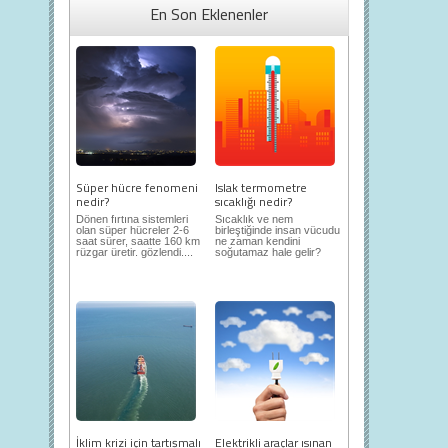
En Son Eklenenler
Süper hücre fenomeni
Islak termometre
nedir?
sıcaklığı nedir?
Dönen fırtına sistemleri
Sıcaklık ve nem
olan süper hücreler 2-6
birleştiğinde insan vücudu
saat sürer, saatte 160 km
ne zaman kendini
rüzgar üretir. gözlendi....
soğutamaz hale gelir?
İklim krizi için tartışmalı
Elektrikli araçlar ısınan