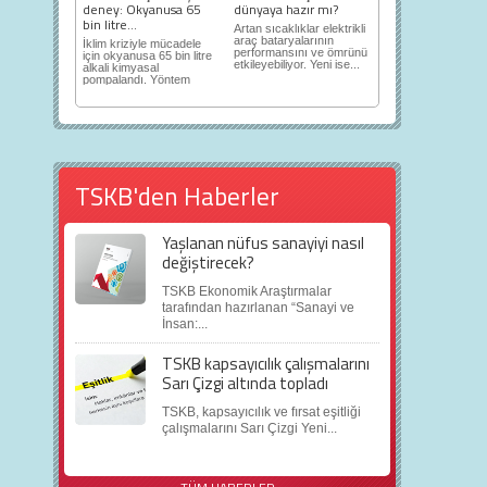
deney: Okyanusa 65
dünyaya hazır mı?
bin litre...
Artan sıcaklıklar elektrikli
araç bataryalarının
İklim kriziyle mücadele
performansını ve ömrünü
için okyanusa 65 bin litre
etkileyebiliyor. Yeni ise...
alkali kimyasal
pompalandı. Yöntem
daha fazla...
TSKB'den Haberler
Yaşlanan nüfus sanayiyi nasıl
değiştirecek?
TSKB Ekonomik Araştırmalar
tarafından hazırlanan “Sanayi ve
İnsan:...
TSKB kapsayıcılık çalışmalarını
Sarı Çizgi altında topladı
TSKB, kapsayıcılık ve fırsat eşitliği
çalışmalarını Sarı Çizgi Yeni...