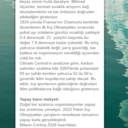
beyaz zemin hızla daralıyor. Bilimsel
ölçümler, küresel sıcaklık artışının dağ
ekosistemlerini ve kar örtüsünü doğrudan
etkilediğini gösteriyor.
1924 yılında Fransa’nın Chamonix kentinde
düzenlenen ilk Kış Olimpiyatları sırasında
şubat ayı ortalama gündüz sıcaklığı yaklaşık
0,4 dereceydi. 21. yüzyılın başında bu
değer 7,8 dereceye kadar yükseldi. Bu artış
yalnızca istatistik değil; yarış güvenliği, kar
kalitesi ve organizasyon sürekliliği açısından
ciddi bir risk.
Climate Central’ın analizine göre, karbon
salımları azaltılsa bile 2050’lerde potansiyel
93 ev sahibi kentten yalnızca 52 ila 56’sı
güvenilir iklim koşullarına sahip olacak. Bu
tablo, kış sporlarının geleceğinin doğrudan
iklim politikalarına bağlı olduğunu gösteriyor.
Yapay karın maliyeti
Doğal kar azalınca organizasyonlar yapay
kar üretimine yöneliyor. 2022 Pekin Kış
Olimpiyatları yarışların neredeyse tamamını
yapay karla gerçekleştirdi.
Milano-Cortina 2026 hazırlıkları