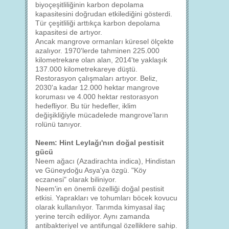
biyoçeşitliliğinin karbon depolama
kapasitesini doğrudan etkilediğini gösterdi.
Tür çeşitliliği arttıkça karbon depolama
kapasitesi de artıyor.
Ancak mangrove ormanları küresel ölçekte
azalıyor. 1970'lerde tahminen 225.000
kilometrekare olan alan, 2014'te yaklaşık
137.000 kilometrekareye düştü.
Restorasyon çalışmaları artıyor. Beliz,
2030'a kadar 12.000 hektar mangrove
koruması ve 4.000 hektar restorasyon
hedefliyor. Bu tür hedefler, iklim
değişikliğiyle mücadelede mangrove'ların
rolünü tanıyor.
Neem: Hint Leylağı'nın doğal pestisit
gücü
Neem ağacı (Azadirachta indica), Hindistan
ve Güneydoğu Asya'ya özgü. "Köy
eczanesi" olarak biliniyor.
Neem'in en önemli özelliği doğal pestisit
etkisi. Yaprakları ve tohumları böcek kovucu
olarak kullanılıyor. Tarımda kimyasal ilaç
yerine tercih ediliyor. Aynı zamanda
antibakteriyel ve antifungal özelliklere sahip.