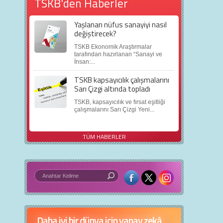
TSKB'den Haberler
Yaşlanan nüfus sanayiyi nasıl
değiştirecek?
TSKB Ekonomik Araştırmalar
tarafından hazırlanan “Sanayi ve
İnsan:...
TSKB kapsayıcılık çalışmalarını
Sarı Çizgi altında topladı
TSKB, kapsayıcılık ve fırsat eşitliği
çalışmalarını Sarı Çizgi Yeni...
TÜM HABERLER
Daha iyi bir dünya için yapay zekâ