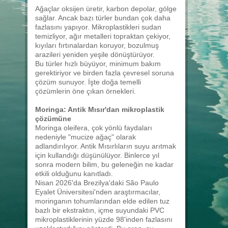
Ağaçlar oksijen üretir, karbon depolar, gölge
sağlar. Ancak bazı türler bundan çok daha
fazlasını yapıyor. Mikroplastikleri sudan
temizliyor, ağır metalleri topraktan çekiyor,
kıyıları fırtınalardan koruyor, bozulmuş
arazileri yeniden yeşile dönüştürüyor.
Bu türler hızlı büyüyor, minimum bakım
gerektiriyor ve birden fazla çevresel soruna
çözüm sunuyor. İşte doğa temelli
çözümlerin öne çıkan örnekleri.
Moringa: Antik Mısır'dan mikroplastik
çözümüne
Moringa oleifera, çok yönlü faydaları
nedeniyle "mucize ağaç" olarak
adlandırılıyor. Antik Mısırlıların suyu arıtmak
için kullandığı düşünülüyor. Binlerce yıl
sonra modern bilim, bu geleneğin ne kadar
etkili olduğunu kanıtladı.
Nisan 2026'da Brezilya'daki São Paulo
Eyalet Üniversitesi'nden araştırmacılar,
moringanın tohumlarından elde edilen tuz
bazlı bir ekstraktın, içme suyundaki PVC
mikroplastiklerinin yüzde 98'inden fazlasını