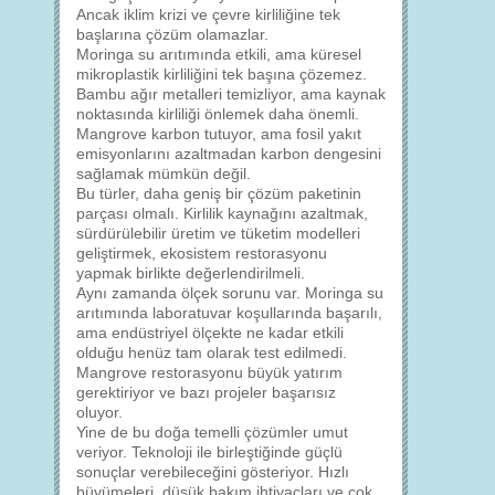
Ancak iklim krizi ve çevre kirliliğine tek
başlarına çözüm olamazlar.
Moringa su arıtımında etkili, ama küresel
mikroplastik kirliliğini tek başına çözemez.
Bambu ağır metalleri temizliyor, ama kaynak
noktasında kirliliği önlemek daha önemli.
Mangrove karbon tutuyor, ama fosil yakıt
emisyonlarını azaltmadan karbon dengesini
sağlamak mümkün değil.
Bu türler, daha geniş bir çözüm paketinin
parçası olmalı. Kirlilik kaynağını azaltmak,
sürdürülebilir üretim ve tüketim modelleri
geliştirmek, ekosistem restorasyonu
yapmak birlikte değerlendirilmeli.
Aynı zamanda ölçek sorunu var. Moringa su
arıtımında laboratuvar koşullarında başarılı,
ama endüstriyel ölçekte ne kadar etkili
olduğu henüz tam olarak test edilmedi.
Mangrove restorasyonu büyük yatırım
gerektiriyor ve bazı projeler başarısız
oluyor.
Yine de bu doğa temelli çözümler umut
veriyor. Teknoloji ile birleştiğinde güçlü
sonuçlar verebileceğini gösteriyor. Hızlı
büyümeleri, düşük bakım ihtiyaçları ve çok