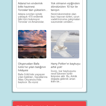
Adana’nın endemik
Yok olmanın eşiğinden
bitki hazinesi:
döndürülen 10 tür ile
Toroslar’dan yükselen...
tanışın
Adana sınırları içinde
Nesli tükenmekte olan
yaklaşık 470 endemik
bazı hayvan türleri, uzun
bitki türü bulunuyor.
vadeli koruma çalışmaları
Toroslar ve Amanoslar,
sayesinde yeniden...
en önemli...
Okyanustan Bafa
Harry Potter’ın baykuşu
Gölü’ne yılan balığının
artık yok!
hikâyesi
İsveç, kar baykuşunu
nesli tükenen türler
Bafa Gölü’nde yaşayan
listesine aldı. Bu, Arktik
yılan balıkları, hayatlarına
doğada giderek artan
Atlas Okyanusu’nda
iklim bir...
başlıyor. Bu eşsiz
yolculuk...