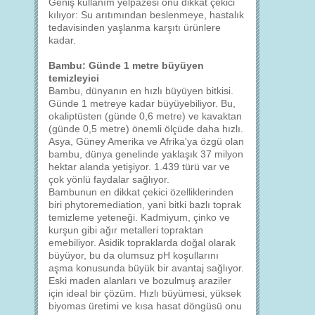
Geniş kullanım yelpazesi onu dikkat çekici
kılıyor: Su arıtımından beslenmeye, hastalık
tedavisinden yaşlanma karşıtı ürünlere
kadar.
Bambu: Günde 1 metre büyüyen
temizleyici
Bambu, dünyanın en hızlı büyüyen bitkisi.
Günde 1 metreye kadar büyüyebiliyor. Bu,
okaliptüsten (günde 0,6 metre) ve kavaktan
(günde 0,5 metre) önemli ölçüde daha hızlı.
Asya, Güney Amerika ve Afrika'ya özgü olan
bambu, dünya genelinde yaklaşık 37 milyon
hektar alanda yetişiyor. 1.439 türü var ve
çok yönlü faydalar sağlıyor.
Bambunun en dikkat çekici özelliklerinden
biri phytoremediation, yani bitki bazlı toprak
temizleme yeteneği. Kadmiyum, çinko ve
kurşun gibi ağır metalleri topraktan
emebiliyor. Asidik topraklarda doğal olarak
büyüyor, bu da olumsuz pH koşullarını
aşma konusunda büyük bir avantaj sağlıyor.
Eski maden alanları ve bozulmuş araziler
için ideal bir çözüm. Hızlı büyümesi, yüksek
biyomas üretimi ve kısa hasat döngüsü onu