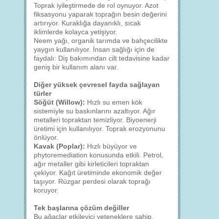
Toprak iyileştirmede de rol oynuyor. Azot
fiksasyonu yaparak toprağın besin değerini
artırıyor. Kuraklığa dayanıklı, sıcak
iklimlerde kolayca yetişiyor.
Neem yağı, organik tarımda ve bahçecilikte
yaygın kullanılıyor. İnsan sağlığı için de
faydalı: Diş bakımından cilt tedavisine kadar
geniş bir kullanım alanı var.
Diğer yüksek çevresel fayda sağlayan
türler
Söğüt (Willow):
Hızlı su emen kök
sistemiyle su baskınlarını azaltıyor. Ağır
metalleri topraktan temizliyor. Biyoenerji
üretimi için kullanılıyor. Toprak erozyonunu
önlüyor.
Kavak (Poplar):
Hızlı büyüyor ve
phytoremediation konusunda etkili. Petrol,
ağır metaller gibi kirleticileri topraktan
çekiyor. Kağıt üretiminde ekonomik değer
taşıyor. Rüzgar perdesi olarak toprağı
koruyor.
Tek başlarına çözüm değiller
Bu ağaçlar etkileyici yeteneklere sahip.