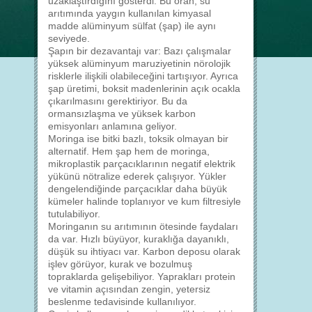
uzaklaştırdığını gösterdi. Bu oran, su
arıtımında yaygın kullanılan kimyasal
madde alüminyum sülfat (şap) ile aynı
seviyede.
Şapın bir dezavantajı var: Bazı çalışmalar
yüksek alüminyum maruziyetinin nörolojik
risklerle ilişkili olabileceğini tartışıyor. Ayrıca
şap üretimi, boksit madenlerinin açık ocakla
çıkarılmasını gerektiriyor. Bu da
ormansızlaşma ve yüksek karbon
emisyonları anlamına geliyor.
Moringa ise bitki bazlı, toksik olmayan bir
alternatif. Hem şap hem de moringa,
mikroplastik parçacıklarının negatif elektrik
yükünü nötralize ederek çalışıyor. Yükler
dengelendiğinde parçacıklar daha büyük
kümeler halinde toplanıyor ve kum filtresiyle
tutulabiliyor.
Moringanın su arıtımının ötesinde faydaları
da var. Hızlı büyüyor, kuraklığa dayanıklı,
düşük su ihtiyacı var. Karbon deposu olarak
işlev görüyor, kurak ve bozulmuş
topraklarda gelişebiliyor. Yaprakları protein
ve vitamin açısından zengin, yetersiz
beslenme tedavisinde kullanılıyor.