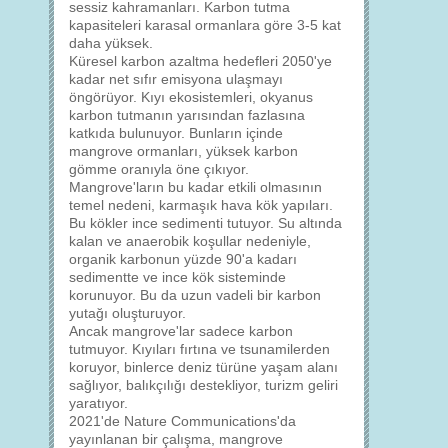
sessiz kahramanları. Karbon tutma
kapasiteleri karasal ormanlara göre 3-5 kat
daha yüksek.
Küresel karbon azaltma hedefleri 2050'ye
kadar net sıfır emisyona ulaşmayı
öngörüyor. Kıyı ekosistemleri, okyanus
karbon tutmanın yarısından fazlasına
katkıda bulunuyor. Bunların içinde
mangrove ormanları, yüksek karbon
gömme oranıyla öne çıkıyor.
Mangrove'ların bu kadar etkili olmasının
temel nedeni, karmaşık hava kök yapıları.
Bu kökler ince sedimenti tutuyor. Su altında
kalan ve anaerobik koşullar nedeniyle,
organik karbonun yüzde 90'a kadarı
sedimentte ve ince kök sisteminde
korunuyor. Bu da uzun vadeli bir karbon
yutağı oluşturuyor.
Ancak mangrove'lar sadece karbon
tutmuyor. Kıyıları fırtına ve tsunamilerden
koruyor, binlerce deniz türüne yaşam alanı
sağlıyor, balıkçılığı destekliyor, turizm geliri
yaratıyor.
2021'de Nature Communications'da
yayınlanan bir çalışma, mangrove