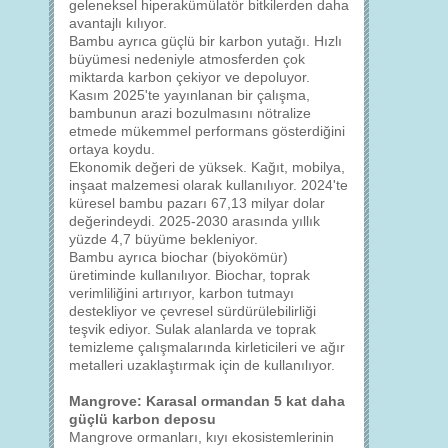
geleneksel hiperakümülatör bitkilerden daha
avantajlı kılıyor.
Bambu ayrıca güçlü bir karbon yutağı. Hızlı
büyümesi nedeniyle atmosferden çok
miktarda karbon çekiyor ve depoluyor.
Kasım 2025'te yayınlanan bir çalışma,
bambunun arazi bozulmasını nötralize
etmede mükemmel performans gösterdiğini
ortaya koydu.
Ekonomik değeri de yüksek. Kağıt, mobilya,
inşaat malzemesi olarak kullanılıyor. 2024'te
küresel bambu pazarı 67,13 milyar dolar
değerindeydi. 2025-2030 arasında yıllık
yüzde 4,7 büyüme bekleniyor.
Bambu ayrıca biochar (biyokömür)
üretiminde kullanılıyor. Biochar, toprak
verimliliğini artırıyor, karbon tutmayı
destekliyor ve çevresel sürdürülebilirliği
teşvik ediyor. Sulak alanlarda ve toprak
temizleme çalışmalarında kirleticileri ve ağır
metalleri uzaklaştırmak için de kullanılıyor.
Mangrove: Karasal ormandan 5 kat daha
güçlü karbon deposu
Mangrove ormanları, kıyı ekosistemlerinin