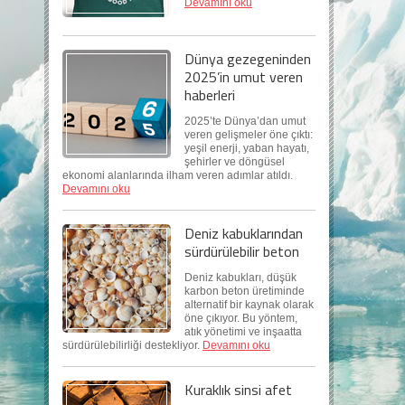
Devamını oku
Dünya gezegeninden
2025’in umut veren
haberleri
2025’te Dünya’dan umut
veren gelişmeler öne çıktı:
yeşil enerji, yaban hayatı,
şehirler ve döngüsel
ekonomi alanlarında ilham veren adımlar atıldı.
Devamını oku
Deniz kabuklarından
sürdürülebilir beton
Deniz kabukları, düşük
karbon beton üretiminde
alternatif bir kaynak olarak
öne çıkıyor. Bu yöntem,
atık yönetimi ve inşaatta
sürdürülebilirliği destekliyor.
Devamını oku
Kuraklık sinsi afet