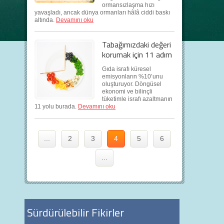
ormansızlaşma hızı
yavaşladı, ancak dünya ormanları hâlâ ciddi baskı
altında.
Devamını oku
Tabağımızdaki değeri
korumak için 11 adım
Gıda israfı küresel
emisyonların %10’unu
oluşturuyor. Döngüsel
ekonomi ve bilinçli
tüketimle israfı azaltmanın
11 yolu burada.
Devamını oku
...
2
3
4
5
6
...
Sürdürülebilir Fikirler