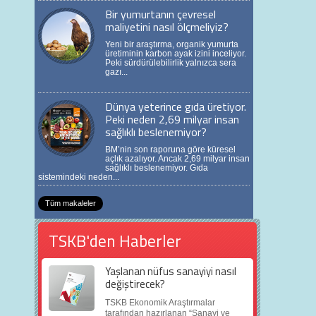
Bir yumurtanın çevresel
maliyetini nasıl ölçmeliyiz?
Yeni bir araştırma, organik yumurta
üretiminin karbon ayak izini inceliyor.
Peki sürdürülebilirlik yalnızca sera
gazı...
Dünya yeterince gıda üretiyor.
Peki neden 2,69 milyar insan
sağlıklı beslenemiyor?
BM’nin son raporuna göre küresel
açlık azalıyor. Ancak 2,69 milyar insan
sağlıklı beslenemiyor. Gıda
sistemindeki neden...
Tüm makaleler
TSKB'den Haberler
Yaşlanan nüfus sanayiyi nasıl
değiştirecek?
TSKB Ekonomik Araştırmalar
tarafından hazırlanan “Sanayi ve