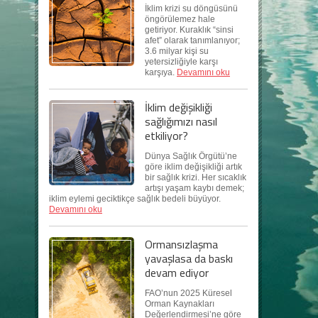
İklim krizi su döngüsünü
öngörülemez hale
getiriyor. Kuraklık “sinsi
afet” olarak tanımlanıyor;
3.6 milyar kişi su
yetersizliğiyle karşı
karşıya.
Devamını oku
İklim değişikliği
sağlığımızı nasıl
etkiliyor?
Dünya Sağlık Örgütü’ne
göre iklim değişikliği artık
bir sağlık krizi. Her sıcaklık
artışı yaşam kaybı demek;
iklim eylemi geciktikçe sağlık bedeli büyüyor.
Devamını oku
Ormansızlaşma
yavaşlasa da baskı
devam ediyor
FAO’nun 2025 Küresel
Orman Kaynakları
Değerlendirmesi’ne göre