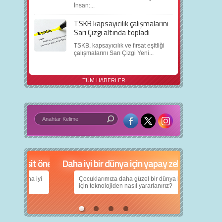
İnsan:...
TSKB kapsayıcılık çalışmalarını
Sarı Çizgi altında topladı
TSKB, kapsayıcılık ve fırsat eşitliği
çalışmalarını Sarı Çizgi Yeni...
TÜM HABERLER
in 5 basit öneri
Daha iyi bir dünya için yapay zekâ
nın daha iyi
Çocuklarımıza daha güzel bir dünya bırakabilmek
için teknolojiden nasıl yararlanırız?