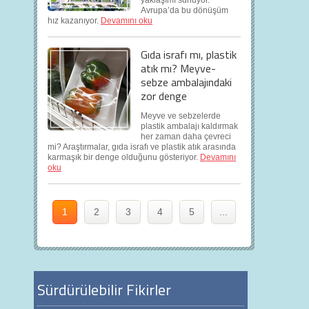
yaklaşımı sunuyor.
Avrupa’da bu dönüşüm
hız kazanıyor.
Devamını oku
Gıda israfı mı, plastik
atık mı? Meyve-
sebze ambalajındaki
zor denge
Meyve ve sebzelerde
plastik ambalajı kaldırmak
her zaman daha çevreci
mi? Araştırmalar, gıda israfı ve plastik atık arasında
karmaşık bir denge olduğunu gösteriyor.
Devamını
oku
1
2
3
4
5
...
Sürdürülebilir Fikirler