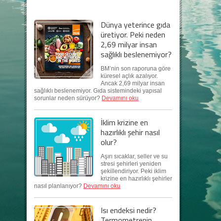
Dünya yeterince gıda
üretiyor. Peki neden
2,69 milyar insan
sağlıklı beslenemiyor?
BM’nin son raporuna göre
küresel açlık azalıyor.
Ancak 2,69 milyar insan
sağlıklı beslenemiyor. Gıda sistemindeki yapısal
sorunlar neden sürüyor?
Devamını oku
İklim krizine en
hazırlıklı şehir nasıl
olur?
Aşırı sıcaklar, seller ve su
stresi şehirleri yeniden
şekillendiriyor. Peki iklim
krizine en hazırlıklı şehirler
nasıl planlanıyor?
Devamını oku
Isı endeksi nedir?
Termometrenin