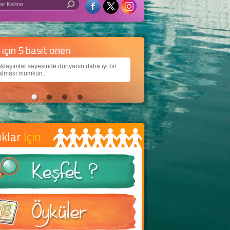
 iyi bir dünya için yapay zekâ
arımıza daha güzel bir dünya bırakabilmek için
jiden nasıl yararlanırız?
uklar
İçin