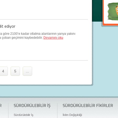
dit ediyor
lara göre 2100’e kadar otlatma alanlarının yarıya yakını
ca çoban geçimini kaybedebilir.
Devamını oku
4
5
...
R
SÜRDÜRÜLEBİLİR İŞ
SÜRDÜRÜLEBİLİR FİKİRLER
Sürdürülebilir İş
İklim Değişikliği