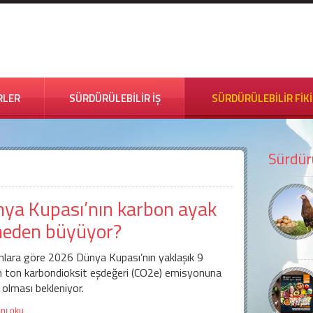
RLER
SÜRDÜRÜLEBİLİR İŞ
SÜRDÜRÜLEBİLİR FİK
Sürdürü
ya Kupası’nın karbon ayak
 neden büyüyor?
lara göre 2026 Dünya Kupası’nın yaklaşık 9
n ton karbondioksit eşdeğeri (CO2e) emisyonuna
olması bekleniyor.
nı oku