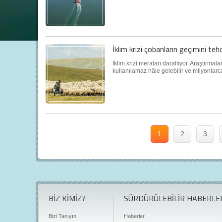
İklim krizi çobanların geçimini teh
İklim krizi meraları daraltıyor. Araştırma
kullanılamaz hâle gelebilir ve milyonlar
1
2
3
BİZ KİMİZ?
SÜRDÜRÜLEBİLİR HABERLE
Bizi Tanıyın
Haberler