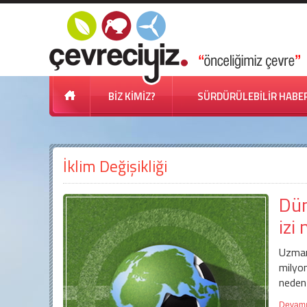
BİZ KİMİZ?
SÜRDÜRÜLEBİLİR HABE
İklim Değişikliği
Dün
izi
Uzman
milyo
neden 
Devamı