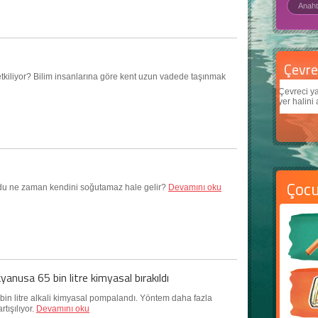
Çevre için 5 basit öneri
Daha
etkiliyor? Bilim insanlarına göre kent uzun vadede taşınmak
Çevreci yaklaşımlar
sayesinde dünyanın daha iyi bir
Çocukl
yer halini alması mümkün.
teknolo
Çoc
udu ne zaman kendini soğutamaz hale gelir?
Devamını oku
kyanusa 65 bin litre kimyasal bırakıldı
 bin litre alkali kimyasal pompalandı. Yöntem daha fazla
rtışılıyor.
Devamını oku