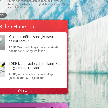
BM’nin son raporuna göre küresel açlık azalıyor.
Ancak 2,69 milyar insan sağlıklı beslenemiyor. Gıda
sistemindeki neden...
eler
B'den Haberler
Yaşlanan nüfus sanayiyi nasıl
değiştirecek?
TSKB Ekonomik Araştırmalar tarafından
hazırlanan “Sanayi ve İnsan:...
TSKB kapsayıcılık çalışmalarını Sarı
Çizgi altında topladı
TSKB, kapsayıcılık ve fırsat eşitliği
çalışmalarını Sarı Çizgi Yeni...
TÜM HABERLER