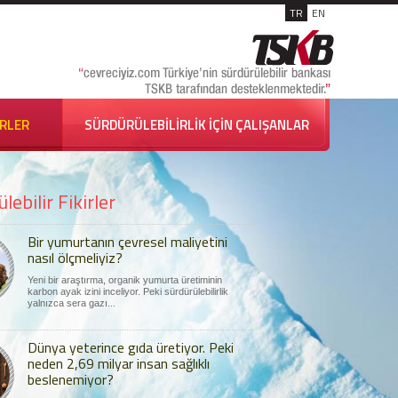
TR
EN
İRLER
SÜRDÜRÜLEBİLİRLİK İÇİN ÇALIŞANLAR
lebilir Fikirler
Bir yumurtanın çevresel maliyetini
nasıl ölçmeliyiz?
Yeni bir araştırma, organik yumurta üretiminin
karbon ayak izini inceliyor. Peki sürdürülebilirlik
yalnızca sera gazı...
Dünya yeterince gıda üretiyor. Peki
neden 2,69 milyar insan sağlıklı
beslenemiyor?