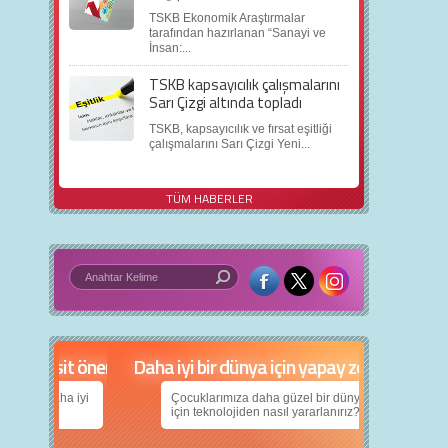
TSKB Ekonomik Araştırmalar
tarafından hazırlanan “Sanayi ve
İnsan:...
TSKB kapsayıcılık çalışmalarını
Sarı Çizgi altında topladı
TSKB, kapsayıcılık ve fırsat eşitliği
çalışmalarını Sarı Çizgi Yeni...
TÜM HABERLER
in 5 basit öneri
Daha iyi bir dünya için yapay zekâ
nın daha iyi
Çocuklarımıza daha güzel bir dünya bırakabilmek
için teknolojiden nasıl yararlanırız?