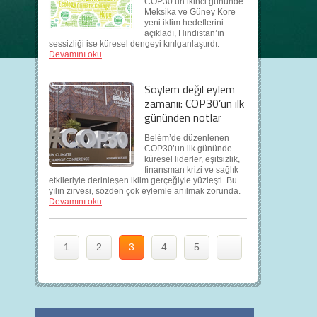
COP30’un ikinci gününde
Meksika ve Güney Kore
yeni iklim hedeflerini
açıkladı, Hindistan’ın
sessizliği ise küresel dengeyi kırılganlaştırdı.
Devamını oku
Söylem değil eylem
zamanıı: COP30’un ilk
gününden notlar
Belém’de düzenlenen
COP30’un ilk gününde
küresel liderler, eşitsizlik,
finansman krizi ve sağlık
etkileriyle derinleşen iklim gerçeğiyle yüzleşti. Bu
yılın zirvesi, sözden çok eylemle anılmak zorunda.
Devamını oku
1
2
3
4
5
...