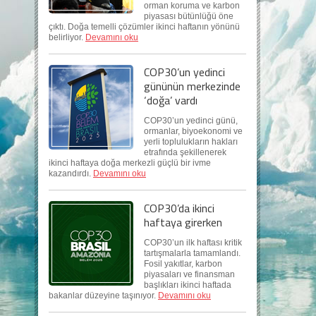
orman koruma ve karbon
piyasası bütünlüğü öne
çıktı. Doğa temelli çözümler ikinci haftanın yönünü
belirliyor.
Devamını oku
COP30’un yedinci
gününün merkezinde
‘doğa’ vardı
COP30’un yedinci günü,
ormanlar, biyoekonomi ve
yerli toplulukların hakları
etrafında şekillenerek
ikinci haftaya doğa merkezli güçlü bir ivme
kazandırdı.
Devamını oku
COP30’da ikinci
haftaya girerken
COP30’un ilk haftası kritik
tartışmalarla tamamlandı.
Fosil yakıtlar, karbon
piyasaları ve finansman
başlıkları ikinci haftada
bakanlar düzeyine taşınıyor.
Devamını oku