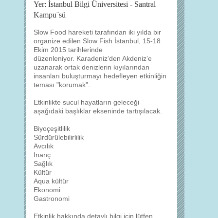
Yer: İstanbul Bilgi Üniversitesi - Santral
Kampu¨sü
Slow Food hareketi tarafından iki yılda bir
organize edilen Slow Fish İstanbul, 15-18
Ekim 2015 tarihlerinde
düzenleniyor. Karadeniz’den Akdeniz’e
uzanarak ortak denizlerin kıyılarından
insanları buluşturmayı hedefleyen etkinliğin
teması "korumak".
Etkinlikte sucul hayatların geleceği
aşağıdaki başlıklar ekseninde tartışılacak.
Biyoçeşitlilik
Sürdürülebilirlilik
Avcılık
Inanç
Sağlık
Kültür
Aqua kültür
Ekonomi
Gastronomi
Etkinlik hakkında detaylı bilgi için lütfen