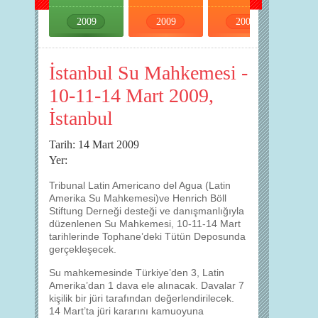
2009
2009
2009
2009
İstanbul Su Mahkemesi -
10-11-14 Mart 2009,
İstanbul
Tarih: 14 Mart 2009
Yer:
Tribunal Latin Americano del Agua (Latin
Amerika Su Mahkemesi)ve Henrich Böll
Stiftung Derneği desteği ve danışmanlığıyla
düzenlenen Su Mahkemesi, 10-11-14 Mart
tarihlerinde Tophane’deki Tütün Deposunda
gerçekleşecek.
Su mahkemesinde Türkiye’den 3, Latin
Amerika’dan 1 dava ele alınacak. Davalar 7
kişilik bir jüri tarafından değerlendirilecek.
14 Mart’ta jüri kararını kamuoyuna