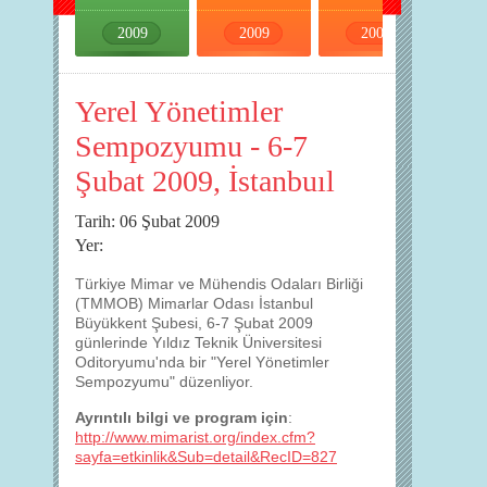
2009
2009
2009
2009
Yerel Yönetimler
Sempozyumu - 6-7
Şubat 2009, İstanbuıl
Tarih: 06 Şubat 2009
Yer:
Türkiye Mimar ve Mühendis Odaları Birliği
(TMMOB) Mimarlar Odası İstanbul
Büyükkent Şubesi, 6-7 Şubat 2009
günlerinde Yıldız Teknik Üniversitesi
Oditoryumu'nda bir "Yerel Yönetimler
Sempozyumu" düzenliyor.
Ayrıntılı bilgi ve program için
:
http://www.mimarist.org/index.cfm?
sayfa=etkinlik&Sub=detail&RecID=827