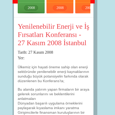
2008
2008
2008
2008
Yenilenebilir Enerji ve İş
Fırsatları Konferansı -
27 Kasım 2008 İstanbul
Tarih: 27 Kasım 2008
Yer:
Ülkemiz için hayati öneme sahip olan enerji
sektöründe yenilenebilir enerji kaynaklarının
sunduğu büyük potansiyelin farkında olarak
düzenlenen bu Konferans’ta;
Bu alanda yatırım yapan firmaların bir araya
gelerek sorunlarını ve beklentilerini
anlatmaları
Dünyadan başarılı uygulama örneklerini
paylaşarak kıyaslama imkanı yaratma
Girişimcilerle finansman kuruluşlarının bir