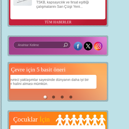
TSKB, kapsayıcılık ve fırsat eşitliği
çalışmalarını Sarı Çizgi Yeni...
TÜM HABERLER
5 basit öneri
Daha iyi bir dünya için yapay zekâ
a iyi bir
Çocuklarımıza daha güzel bir dünya bırakabilmek için
teknolojiden nasıl yararlanırız?
Çocuklar
İçin