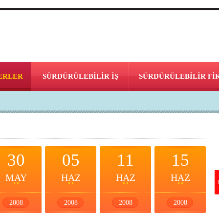
ERLER
SÜRDÜRÜLEBİLİR İŞ
SÜRDÜRÜLEBİLİR Fİ
30
05
11
15
MAY
HAZ
HAZ
HAZ
2008
2008
2008
2008