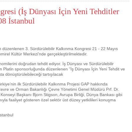
resi (İş Dünyası İçin Yeni Tehditler
08 İstanbul
n düzenlenen 3. Sürdürülebilir Kalkınma Kongresi 21 - 22 Mayıs
mirel Kültür Merkezi'nde gerçekleştirilmektedir.
omilerini doğrudan tehdit ediyor. İş Dünyası ve Sürdürülebilir
n Platin sponsorluğunda düzenlenen “İş Dünyası İçin Yeni Tehdit ve
Çevre için 
ta dönüştürülebileceği tartışılacak
Çevreci yaklaşımlar
sayesinde dünyanın dah
iye’nin ilk Sürdürülebilir Kalkınma Projesi GAP hakkında
yer halini alması mümkün.
 Cevre ve Orman Bakanlığı Çevre Yönetimi Genel Müdürü Prf. Dr.
ş Konseyi Başkanı Bjorn Stigson, Avrupa Birliği, Dünya Bankası gibi
ıyla faaliyet gösteren özel sektör üst düzey yetkilileri konuşma
stanbul