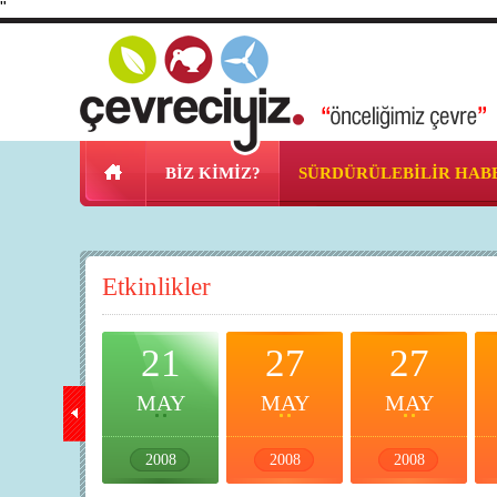
"
BİZ KİMİZ?
SÜRDÜRÜLEBİLİR HAB
Etkinlikler
20
21
27
27
MAY
MAY
MAY
MAY
2008
2008
2008
2008