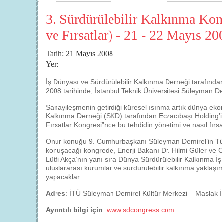
3. Sürdürülebilir Kalkınma Kong
ve Fırsatlar) - 21 - 22 Mayıs 20
Tarih: 21 Mayıs 2008
Yer:
İş Dünyası ve Sürdürülebilir Kalkınma Derneği tarafında
2008 tarihinde, İstanbul Teknik Üniversitesi Süleyman De
Sanayileşmenin getirdiği küresel ısınma artık dünya ekon
Kalkınma Derneği (SKD) tarafından Eczacıbaşı Holding’i
Fırsatlar Kongresi”nde bu tehdidin yönetimi ve nasıl fırsa
Onur konuğu 9. Cumhurbaşkanı Süleyman Demirel’in Türk
konuşacağı kongrede, Enerji Bakanı Dr. Hilmi Güler ve
Lütfi Akça’nın yanı sıra Dünya Sürdürülebilir Kalkınma İ
uluslararası kurumlar ve sürdürülebilir kalkınma yaklaşım
yapacaklar.
Adres
: İTÜ Süleyman Demirel Kültür Merkezi – Maslak İ
Ayrıntılı bilgi için
:
www.sdcongress.com