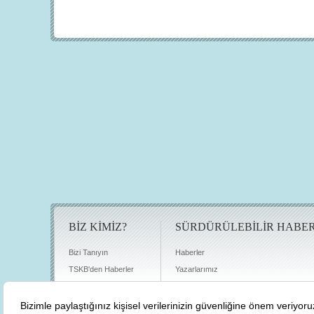
BİZ KİMİZ?
SÜRDÜRÜLEBİLİR HABE
Bizi Tanıyın
Haberler
TSKB'den Haberler
Yazarlarımız
Sıkça Sorulan Sorular
Röportajlar
Basın Odası
Sürdürülebilirlik Kütüphanesi