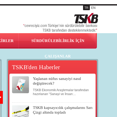
TR
EN
KİRLER
SÜRDÜRÜLEBİLİRLİK İÇİN
ÇALIŞANLAR
TSKB'den Haberler
Yaşlanan nüfus sanayiyi nasıl
17
18
20
31
değiştirecek?
TSKB Ekonomik Araştırmalar tarafından
HAZ
HAZ
HAZ
TEM
hazırlanan “Sanayi ve İnsan:...
TSKB kapsayıcılık çalışmalarını Sarı
2008
2008
2008
2008
Çizgi altında topladı