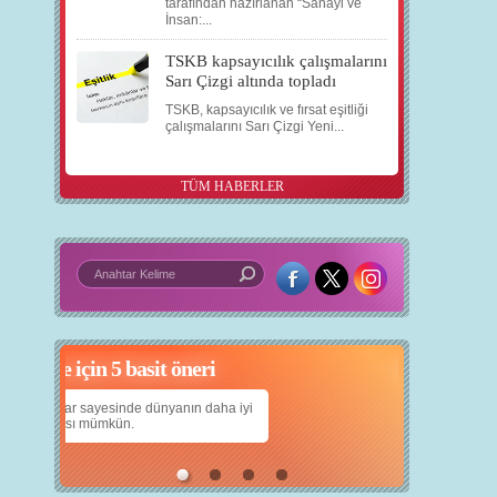
tarafından hazırlanan “Sanayi ve
İnsan:...
TSKB kapsayıcılık çalışmalarını
Sarı Çizgi altında topladı
TSKB, kapsayıcılık ve fırsat eşitliği
çalışmalarını Sarı Çizgi Yeni...
TÜM HABERLER
çin 5 basit öneri
Daha iyi bir dünya için yapay zekâ
yanın daha iyi
Çocuklarımıza daha güzel bir dünya bırakabilmek
için teknolojiden nasıl yararlanırız?