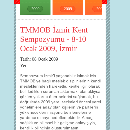
2008
2009
2009
2009
TMMOB İzmir Kent
Sempozyumu - 8-10
Ocak 2009, İzmir
Tarih: 08 Ocak 2009
Yer:
Sempozyum İzmir'i yaşanabilir kılmak için
TMMOB’ye bağlı meslek disiplinlerinin kendi
mesleklerinden hareketle, kentle ilgili olarak
belirledikleri sorunları aktarmak, olanaklıysa
çözüm yollarını önermelerini sağlamak, bu
doğrultuda 2009 yerel seçimleri öncesi yerel
yönetimlere aday olan kişilerin ve partilerin
yüklenecekleri misyonu belirlemelerine
yardımcı olmayı hedeflemektedir. Amaç,
sağlıklı ve bilimsel bir gelişme anlayışıyla,
kentlilik bilincinin oluşturulmasını