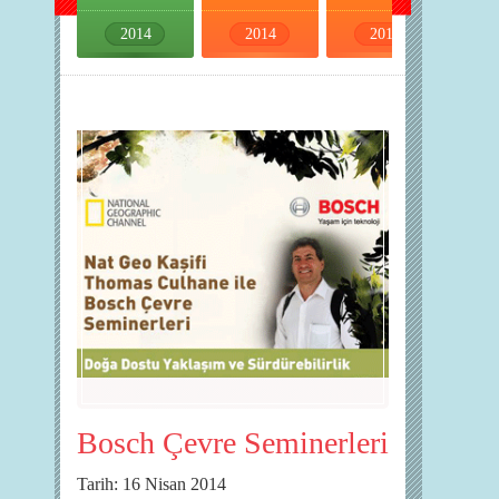
2014
2014
2014
2014
Bosch Çevre Seminerleri
Tarih: 16 Nisan 2014