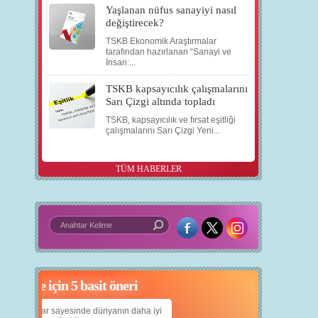
Yaşlanan nüfus sanayiyi nasıl
değiştirecek?
TSKB Ekonomik Araştırmalar
tarafından hazırlanan “Sanayi ve
İnsan:...
TSKB kapsayıcılık çalışmalarını
Sarı Çizgi altında topladı
TSKB, kapsayıcılık ve fırsat eşitliği
çalışmalarını Sarı Çizgi Yeni...
TÜM HABERLER
çin 5 basit öneri
Daha iyi bir dünya için yapay zekâ
yanın daha iyi
Çocuklarımıza daha güzel bir dünya bırakabilmek