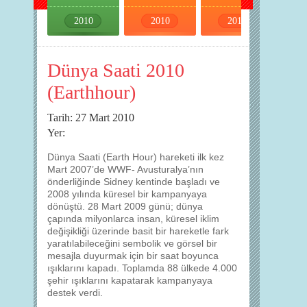
2010
2010
2010
2010
Dünya Saati 2010
(Earthhour)
Tarih: 27 Mart 2010
Yer:
Dünya Saati (Earth Hour) hareketi ilk kez
Mart 2007’de WWF- Avusturalya’nın
önderliğinde Sidney kentinde başladı ve
2008 yılında küresel bir kampanyaya
dönüştü. 28 Mart 2009 günü; dünya
çapında milyonlarca insan, küresel iklim
değişikliği üzerinde basit bir hareketle fark
yaratılabileceğini sembolik ve görsel bir
mesajla duyurmak için bir saat boyunca
ışıklarını kapadı. Toplamda 88 ülkede 4.000
şehir ışıklarını kapatarak kampanyaya
destek verdi.