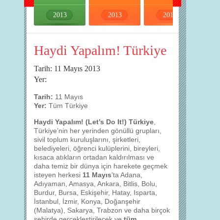
2013
2013
2013
2013
Haydi Yapalım! Türkiye
Tarih: 11 Mayıs 2013
Yer:
Tarih:
11 Mayıs
Yer:
Tüm Türkiye
Haydi Yapalım! (Let’s Do It!) Türkiye
,
Türkiye’nin her yerinden gönüllü grupları,
sivil toplum kuruluşlarını, şirketleri,
belediyeleri, öğrenci kulüplerini, bireyleri,
kısaca atıkların ortadan kaldırılması ve
daha temiz bir dünya için harekete geçmek
isteyen herkesi
11 Mayıs
’ta Adana,
Adıyaman, Amasya, Ankara, Bitlis, Bolu,
Burdur, Bursa, Eskişehir, Hatay, Isparta,
İstanbul, İzmir, Konya, Doğanşehir
(Malatya), Sakarya, Trabzon ve daha birçok
şehirde gerçekleştirilecek ve
tüm