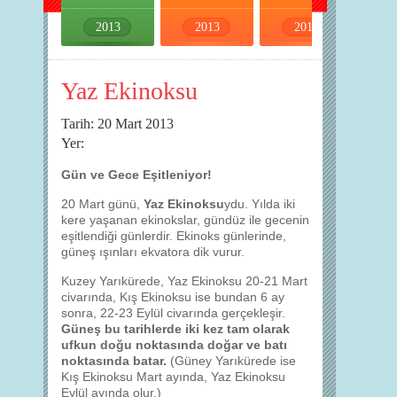
2013
2013
2013
2013
Yaz Ekinoksu
Tarih: 20 Mart 2013
Yer:
Gün ve Gece Eşitleniyor!
20 Mart günü,
Yaz Ekinoksu
ydu. Yılda iki
kere yaşanan ekinokslar, gündüz ile gecenin
eşitlendiği günlerdir. Ekinoks günlerinde,
güneş ışınları ekvatora dik vurur.
Kuzey Yarıkürede, Yaz Ekinoksu 20-21 Mart
civarında, Kış Ekinoksu ise bundan 6 ay
sonra, 22-23 Eylül civarında gerçekleşir.
Güneş bu tarihlerde iki kez tam olarak
ufkun doğu noktasında doğar ve batı
noktasında batar.
(Güney Yarıkürede ise
Kış Ekinoksu Mart ayında, Yaz Ekinoksu
Eylül ayında olur.)