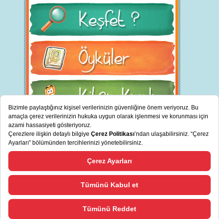
BİZ KİMİZ?
"
cevreciyiz.com Türkiye’nin sürdürülebilir bankası TSKB tarafından
Bizi Tanıyın
desteklenmektedir.
"
TSKB'den Haberler