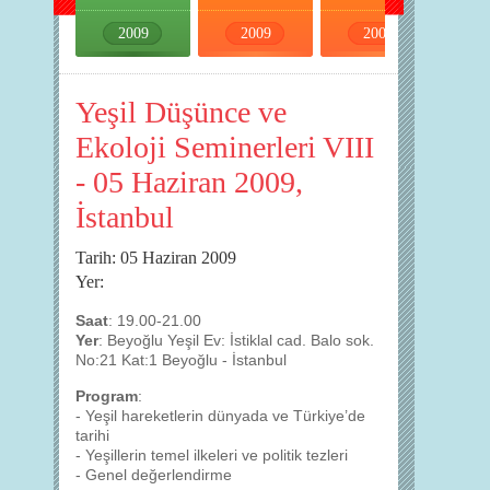
2009
2009
2009
2009
Yeşil Düşünce ve
Ekoloji Seminerleri VIII
- 05 Haziran 2009,
İstanbul
Tarih: 05 Haziran 2009
Yer:
Saat
: 19.00-21.00
Yer
: Beyoğlu Yeşil Ev: İstiklal cad. Balo sok.
No:21 Kat:1 Beyoğlu - İstanbul
Program
:
- Yeşil hareketlerin dünyada ve Türkiye’de
tarihi
- Yeşillerin temel ilkeleri ve politik tezleri
- Genel değerlendirme