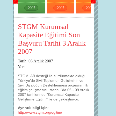
2007
2007
2007
2007
STGM Kurumsal
Kapasite Eğitimi Son
Başvuru Tarihi 3 Aralık
2007
Tarih: 03 Aralık 2007
Yer:
STGM, AB desteği ile sürdürmekte olduğu
Türkiye'de Sivil Toplumun Gelişiminin ve
Sivil Diyaloğun Desteklenmesi projesinin ilk
eğitim çalışmasını İstanbul'da 06 - 09 Aralık
2007 tarihlerinde "Kurumsal Kapasite
Geliştirme Eğitimi" ile gerçekleştiriyor.
Ayrıntılı bilgi için
:
http://www.stgm.org/egitim/