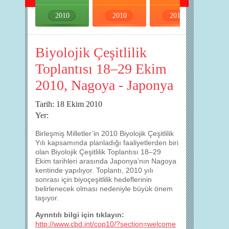
2010
2010
2010
2010
Biyolojik Çeşitlilik
Toplantısı 18–29 Ekim
2010, Nagoya - Japonya
Tarih: 18 Ekim 2010
Yer:
Birleşmiş Milletler’in 2010 Biyolojik Çeşitlilik
Yılı kapsamında planladığı faaliyetlerden biri
olan Biyolojik Çeşitlilik Toplantısı 18–29
Ekim tarihleri arasında Japonya’nın Nagoya
kentinde yapılıyor. Toplantı, 2010 yılı
sonrası için biyoçeşitlilik hedeflerinin
belirlenecek olması nedeniyle büyük önem
taşıyor.
Ayrıntılı bilgi için tıklayın:
http://www.cbd.int/cop10/?section=welcome